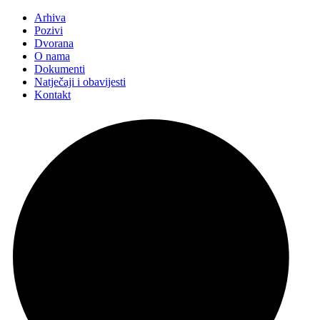
Arhiva
Pozivi
Dvorana
O nama
Dokumenti
Natječaji i obavijesti
Kontakt