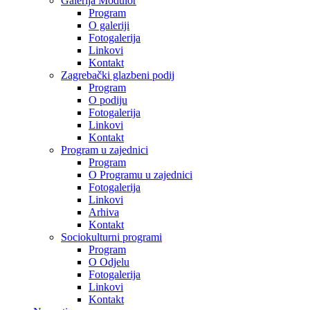
Galerija Modulor
Program
O galeriji
Fotogalerija
Linkovi
Kontakt
Zagrebački glazbeni podij
Program
O podiju
Fotogalerija
Linkovi
Kontakt
Program u zajednici
Program
O Programu u zajednici
Fotogalerija
Linkovi
Arhiva
Kontakt
Sociokulturni programi
Program
O Odjelu
Fotogalerija
Linkovi
Kontakt