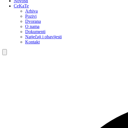
Novosti
CeKaTe
Arhiva
Pozivi
Dvorana
O nama
Dokumenti
Natječaji i obavijesti
Kontakt