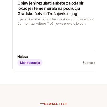
Objavljeni rezultati ankete za odabir
lokacije i teme murala na području
Gradske četvrti Trešnjevka – jug
D
s
Vijeće Gradske četvrti Trešnjevka – jug u suradnji s
M
Centrom za kulturu Trešnjevka provelo je od…
S
Najava
Manifestacija
CeKaTe
NEWSLETTER