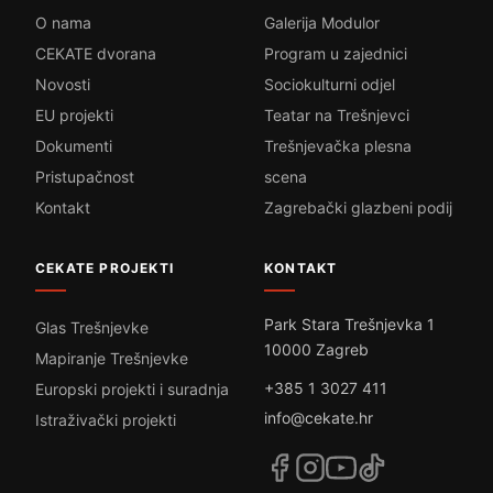
O nama
Galerija Modulor
CEKATE dvorana
Program u zajednici
Novosti
Sociokulturni odjel
EU projekti
Teatar na Trešnjevci
Dokumenti
Trešnjevačka plesna
Pristupačnost
scena
Kontakt
Zagrebački glazbeni podij
CEKATE PROJEKTI
KONTAKT
Park Stara Trešnjevka 1
Glas Trešnjevke
10000 Zagreb
Mapiranje Trešnjevke
+385 1 3027 411
Europski projekti i suradnja
info@cekate.hr
Istraživački projekti