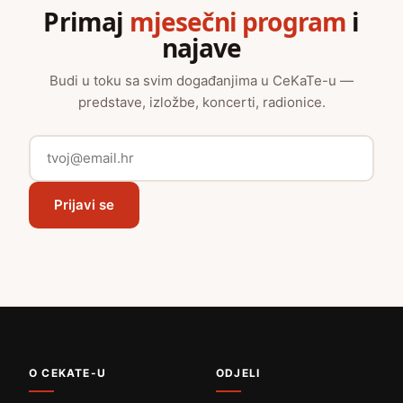
Primaj
mjesečni program
i
najave
Budi u toku sa svim događanjima u CeKaTe-u —
predstave, izložbe, koncerti, radionice.
Prijavi se
O CEKATE-U
ODJELI