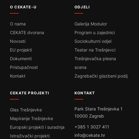
O CEKATE-U
ODJELI
O nama
Galerija Modulor
CEKATE dvorana
Program u zajednici
Novosti
Sociokulturni odjel
EU projekti
Teatar na Trešnjevci
Dokumenti
Trešnjevačka plesna
Pristupačnost
scena
Kontakt
Zagrebački glazbeni podij
CEKATE PROJEKTI
KONTAKT
Park Stara Trešnjevka 1
Glas Trešnjevke
10000 Zagreb
Mapiranje Trešnjevke
+385 1 3027 411
Europski projekti i suradnja
info@cekate.hr
Istraživački projekti