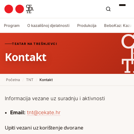
Program
O kazališnoj djelatnosti
Produkcija
BeboKaz: Kazali
TEATAR NA TREŠNJEVCI
Kontakt
Početna
/
TNT
/
Kontakt
Informacija vezane uz suradnju i aktivnosti
Email:
tnt@cekate.hr
Upiti vezani uz korištenje dvorane