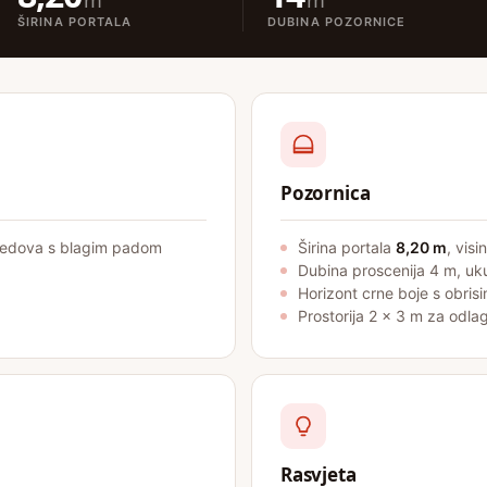
m
m
ŠIRINA PORTALA
DUBINA POZORNICE
Pozornica
 redova s blagim padom
Širina portala
8,20 m
, visi
Dubina proscenija 4 m, u
Horizont crne boje s obris
Prostorija 2 × 3 m za odla
Rasvjeta