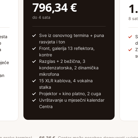
796,34 €
1
do 4 sata
8 sat
Sve iz osnovnog termina + puna
esta
S
rasvjeta i ton
e
d
Front, galerija 13 reflektora,
a
Z
kontre
s
Razglas + 2 bežična, 3
ojeće
kondenzatorska, 2 dinamička
mikrofona
an
15 XLR kablova, 4 vokalna
stalka
Projektor + kino platno, 2 cuga
Uvrštavanje u mjesečni kalendar
Centra
in preko termina) —
66,36 €
. Centar može posebno dogovarati uvjete 