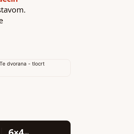
stavom.
e
6×4