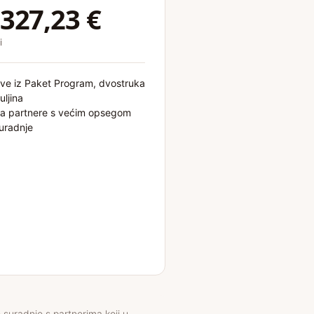
.327,23 €
i
ve iz Paket Program, dvostruka
uljina
a partnere s većim opsegom
uradnje
suradnje s partnerima koji u