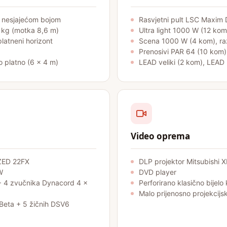
 nesjajećom bojom
Rasvjetni pult LSC Maxim
0 kg (motka 8,6 m)
Ultra light 1000 W (12 kom
platneni horizont
Scena 1000 W (4 kom), ra
Prenosivi PAR 64 (10 kom)
no platno (6 × 4 m)
LEAD veliki (2 kom), LEAD 
Video oprema
 ZED 22FX
DLP projektor Mitsubishi
W
DVD player
+ 4 zvučnika Dynacord 4 ×
Perforirano klasično bijelo
Malo prijenosno projekcijs
Beta + 5 žičnih DSV6