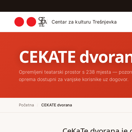
Centar za kulturu Trešnjevka
CEKATE dvora
Opremljeni teatarski prostor s 238 mjesta — pozorni
oprema dostupni za vanjske korisnike uz dogovor.
Početna
/
CEKATE dvorana
CeKaTe dvorana je o