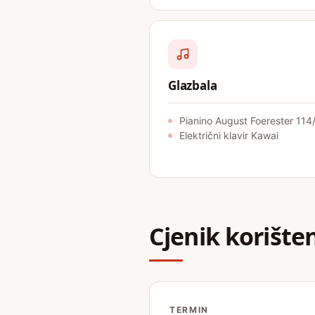
Glazbala
Pianino August Foerester 114
Električni klavir Kawai
Cjenik korište
TERMIN