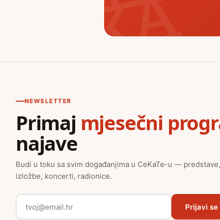
NEWSLETTER
Primaj
mjesečni prog
najave
Budi u toku sa svim događanjima u CeKaTe-u — predstave
izložbe, koncerti, radionice.
Prijavi se