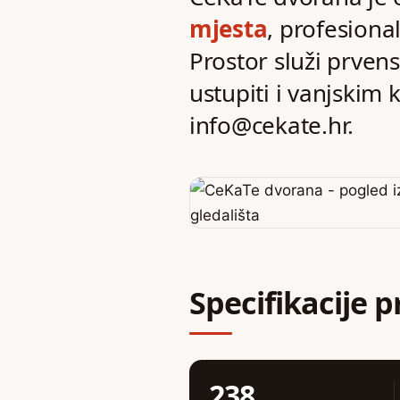
mjesta
, profesion
Prostor služi prven
ustupiti i vanjskim
info@cekate.hr
.
Specifikacije p
238