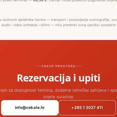
 u dužnosti djelatnika Centra — transport i postavljanje scenografije, su
a, audio i video snimanje i slično — nisu predmet ovog cjenika i posebno
ZAKUP PROSTORA
Rezervacija i upiti
 nam za dostupnost termina, dodatne tehničke zahtjeve i spe
uvjete suradnje.
info@cekate.hr
+385 1 3027 411