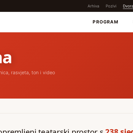
Arhiva
Pozivi
Dvor
PROGRAM
na
ca, rasvjeta, ton i video
premljeni teatarski prostor s
238 sje