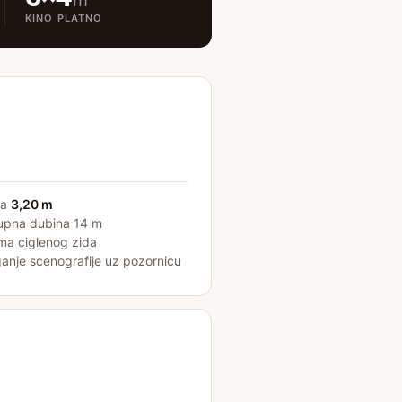
m
KINO PLATNO
na
3,20 m
kupna dubina 14 m
ima ciglenog zida
ganje scenografije uz pozornicu