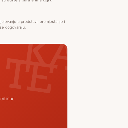
djelovanje u predstavi, premještanje i
 se dogovaraju.
cifične