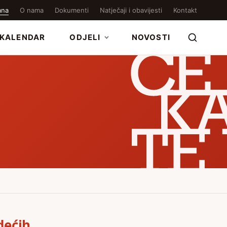
ana
O nama
Dokumenti
Natječaji i obavijesti
Kontakt
KALENDAR
ODJELI
NOVOSTI
dećih