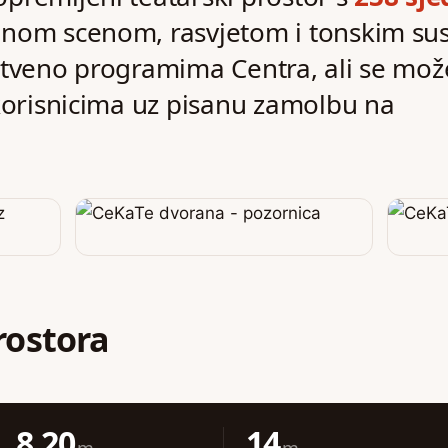
alnom scenom, rasvjetom i tonskim su
stveno programima Centra, ali se mož
 korisnicima uz pisanu zamolbu na
rostora
8,20
14