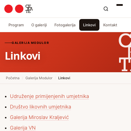
Program
O galeriji
Fotogalerija
Linkovi
Kontakt
GALERIJA MODULOR
Linkovi
Početna
/
Galerija Modulor
/
Linkovi
Udruženje primijenjenih umjetnika
Društvo likovnih umjetnika
Galerija Miroslav Kraljević
Galerija VN