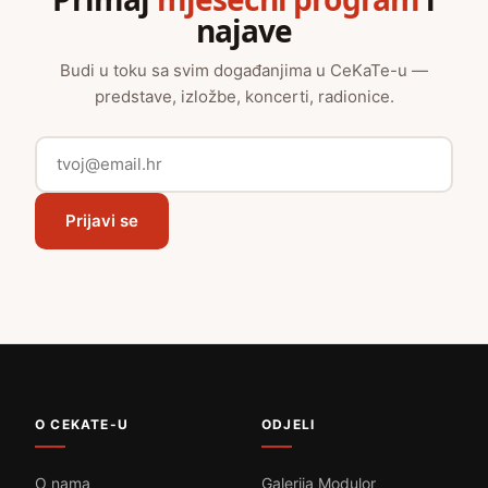
najave
Budi u toku sa svim događanjima u CeKaTe-u —
predstave, izložbe, koncerti, radionice.
Prijavi se
O CEKATE-U
ODJELI
O nama
Galerija Modulor