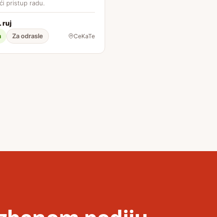
i pristup radu.
. ruj
a
Za odrasle
CeKaTe