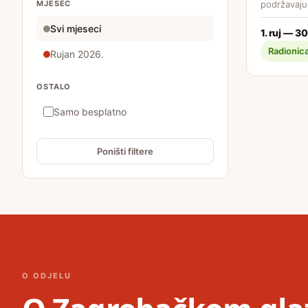
MJESEC
podržavajuć
Svi mjeseci
1. ruj — 30
Radionic
Rujan 2026.
OSTALO
Samo besplatno
Poništi filtere
O ODJELU