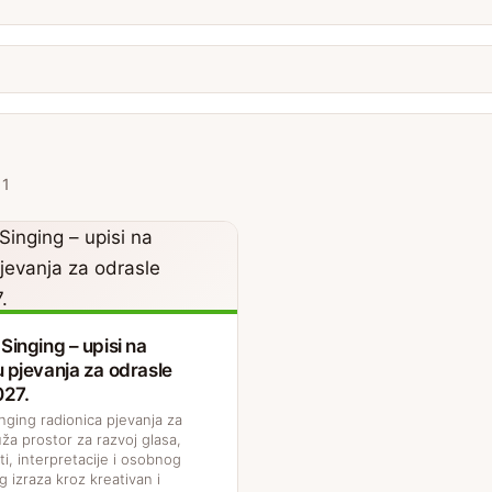
 1
Singing – upisi na
u pjevanja za odrasle
027.
nging radionica pjevanja za
ža prostor za razvoj glasa,
i, interpretacije i osobnog
 izraza kroz kreativan i