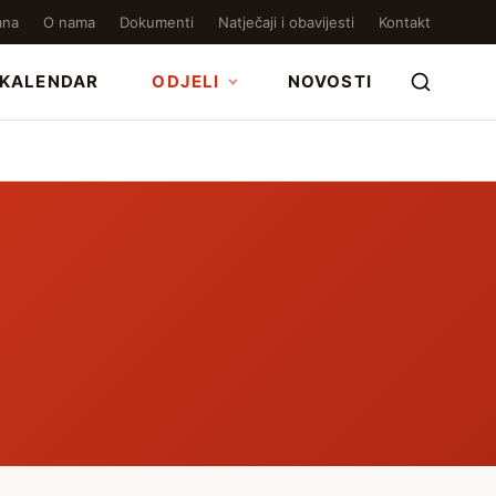
ana
O nama
Dokumenti
Natječaji i obavijesti
Kontakt
KALENDAR
ODJELI
NOVOSTI