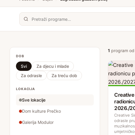
1
program od
DOB
Svi
Za djecu i mlade
Za odrasle
Za treću dob
LOKACIJA
Creative 
Sve lokacije
radionic
2026./2
Dom kulture Prečko
Creative Si
odrasle pru
Galerija Modulor
muzikalnost
umjetničkog