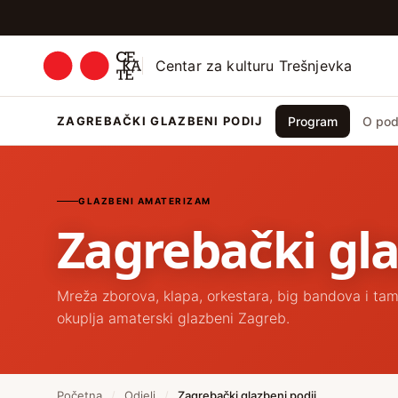
Centar za kulturu Trešnjevka
ZAGREBAČKI GLAZBENI PODIJ
Program
O pod
GLAZBENI AMATERIZAM
Zagrebački gla
Mreža zborova, klapa, orkestara, big bandova i ta
okuplja amaterski glazbeni Zagreb.
Početna
/
Odjeli
/
Zagrebački glazbeni podij