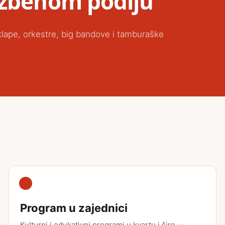
zbenom podiju
lape, orkestre, big bandove i tamburaške
Program u zajednici
Kulturni i edukativni programi u kvartu i šire —