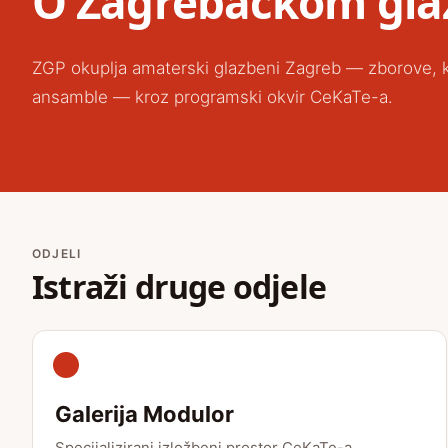
O Zagrebačkom gla
ZGP okuplja amaterski glazbeni Zagreb — zborove, k
ansamble — kroz programski okvir CeKaTe-a.
ODJELI
Istraži druge odjele
Galerija Modulor
Specijalizirani izložbeni prostor CeKaTe-a