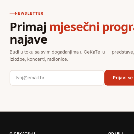
NEWSLETTER
Primaj
mjesečni prog
najave
Budi u toku sa svim događanjima u CeKaTe-u — predstave
izložbe, koncerti, radionice.
Prijavi se
O CEKATE-U
ODJELI