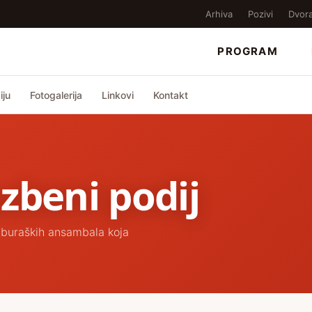
Arhiva
Pozivi
Dvor
PROGRAM
iju
Fotogalerija
Linkovi
Kontakt
zbeni podij
mburaških ansambala koja