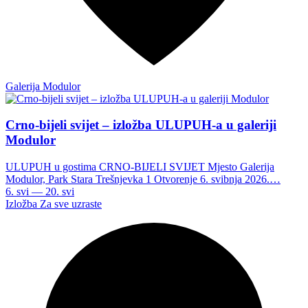
Galerija Modulor
Crno-bijeli svijet – izložba ULUPUH-a u galeriji
Modulor
ULUPUH u gostima CRNO-BIJELI SVIJET Mjesto Galerija
Modulor, Park Stara Trešnjevka 1 Otvorenje 6. svibnja 2026.…
6. svi — 20. svi
Izložba
Za sve uzraste