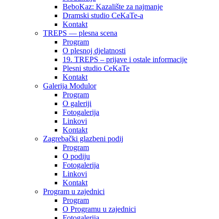
BeboKaz: Kazalište za najmanje
Dramski studio CeKaTe-a
Kontakt
TREPS — plesna scena
Program
O plesnoj djelatnosti
19. TREPS – prijave i ostale informacije
Plesni studio CeKaTe
Kontakt
Galerija Modulor
Program
O galeriji
Fotogalerija
Linkovi
Kontakt
Zagrebački glazbeni podij
Program
O podiju
Fotogalerija
Linkovi
Kontakt
Program u zajednici
Program
O Programu u zajednici
Fotogalerija