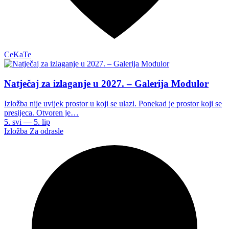
CeKaTe
Natječaj za izlaganje u 2027. – Galerija Modulor
Izložba nije uvijek prostor u koji se ulazi. Ponekad je prostor koji se
presijeca. Otvoren je…
5. svi — 5. lip
Izložba
Za odrasle