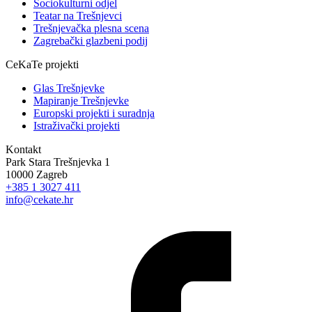
Sociokulturni odjel
Teatar na Trešnjevci
Trešnjevačka plesna scena
Zagrebački glazbeni podij
CeKaTe projekti
Glas Trešnjevke
Mapiranje Trešnjevke
Europski projekti i suradnja
Istraživački projekti
Kontakt
Park Stara Trešnjevka 1
10000 Zagreb
+385 1 3027 411
info@cekate.hr