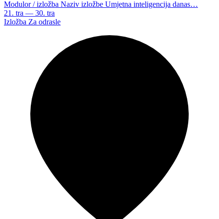
Modulor / izložba Naziv izložbe Umjetna inteligencija danas…
21. tra — 30. tra
Izložba
Za odrasle