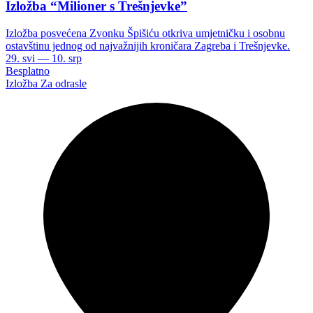
Izložba “Milioner s Trešnjevke”
Izložba posvećena Zvonku Špišiću otkriva umjetničku i osobnu
ostavštinu jednog od najvažnijih kroničara Zagreba i Trešnjevke.
29. svi — 10. srp
Besplatno
Izložba
Za odrasle