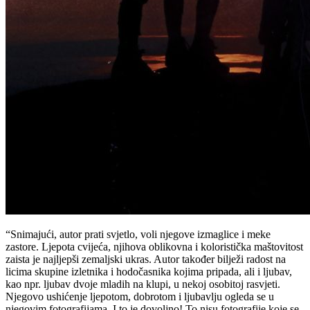
“Snimajući, autor prati svjetlo, voli njegove izmaglice i meke
zastore. Ljepota cvijeća, njihova oblikovna i koloristička maštovitost
zaista je najljepši zemaljski ukras. Autor također bilježi radost na
licima skupine izletnika i hodočasnika kojima pripada, ali i ljubav,
kao npr. ljubav dvoje mladih na klupi, u nekoj osobitoj rasvjeti.
Njegovo ushićenje ljepotom, dobrotom i ljubavlju ogleda se u
njegovim fotografijama. I to je dovoljno! To nisu fotografije koje se