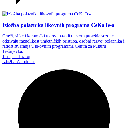
Izložba polaznika likovnih programa CeKaTe-a
Crteži, slike i keramički radovi nastali tijekom protekle sezone
otkrivaju raznolikost umjetničkih pristupa, osobni razvoj polaznika i
radost stvaranja u likovnim programima Centra za kulturu
Trešnjevka.
1. ruj — 15. ruj
Izložba
Za odrasle