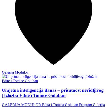
Galerija Modulor
Umjetna inteligencija danas – prisutnost nevidljivog
| Izložba Edite i Tomice Goluban
GALERIJA MODULOR Edita i Tomica Goluban Program Galerija