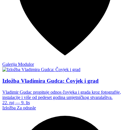
Galerija Modulor
Izložba Vladimira Gudca: Čovjek i grad
Vladimir Gudac propituje odnos čovjeka i grada kroz fotografije,
instalacije i više od pedeset godina umjetničkog stvaralaštva.
22. ruj — 9. lis
Izložba
Za odrasle