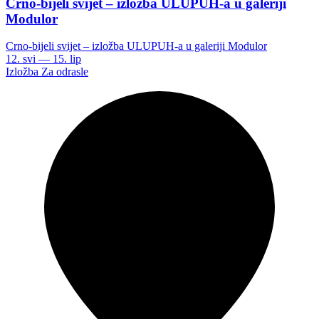
Crno-bijeli svijet – izložba ULUPUH-a u galeriji
Modulor
Crno-bijeli svijet – izložba ULUPUH-a u galeriji Modulor
12. svi — 15. lip
Izložba
Za odrasle