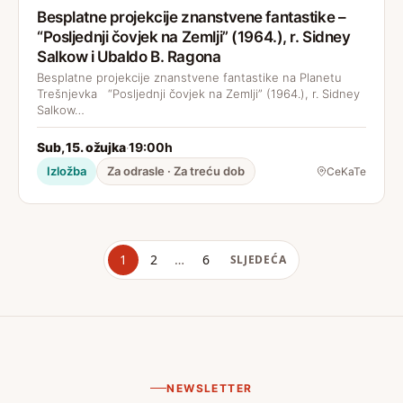
Besplatne projekcije znanstvene fantastike –
“Posljednji čovjek na Zemlji” (1964.), r. Sidney
Salkow i Ubaldo B. Ragona
Besplatne projekcije znanstvene fantastike na Planetu
Trešnjevka “Posljednji čovjek na Zemlji” (1964.), r. Sidney
Salkow…
Sub, 15. ožujka
19:00h
·
Izložba
Za odrasle · Za treću dob
CeKaTe
1
2
…
6
SLJEDEĆA
NEWSLETTER