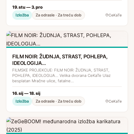
19. stu — 3. pro
Izložba
Za odrasle · Za treću dob
CeKaTe
FILM NOIR: ŽUDNJA, STRAST, POHLEPA,
IDEOLOGIJA…
FILMSKE PROJEKCIJE: FILM NOIR: ŽUDNJA, STRAST,
POHLEPA, IDEOLOGIJA… Velika dvorana CeKaTe Ulaz
besplatan Mračne ulice, fatalne…
16. sij — 18. sij
Izložba
Za odrasle · Za treću dob
CeKaTe