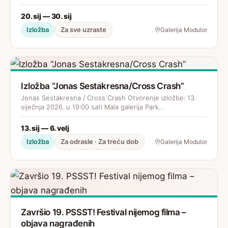
20. sij — 30. sij
Izložba
Za sve uzraste
Galerija Modulor
Izložba “Jonas Sestakresna/Cross Crash”
Jonas Sestakresna / Cross Crash Otvorenje izložbe: 13.
siječnja 2026. u 19:00 sati Mala galerija Park…
13. sij — 6. velj
Izložba
Za odrasle · Za treću dob
Galerija Modulor
Završio 19. PSSST! Festival nijemog filma –
objava nagrađenih