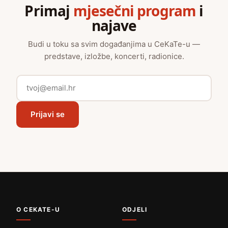
Primaj
mjesečni program
i
najave
Budi u toku sa svim događanjima u CeKaTe-u —
predstave, izložbe, koncerti, radionice.
Prijavi se
O CEKATE-U
ODJELI