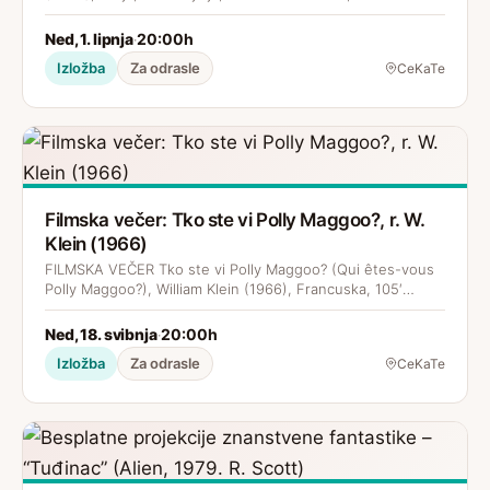
Ned, 1. lipnja
20:00h
·
Izložba
Za odrasle
CeKaTe
Filmska večer: Tko ste vi Polly Maggoo?, r. W.
Klein (1966)
FILMSKA VEČER Tko ste vi Polly Maggoo? (Qui êtes-vous
Polly Maggoo?), William Klein (1966), Francuska, 105′…
Ned, 18. svibnja
20:00h
·
Izložba
Za odrasle
CeKaTe