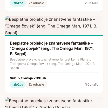
Izložba
Za odrasle
CeKaTe
Besplatne projekcije znanstvene fantastike –
“Omega čovjek” (eng. The Omega Man, 1971,
B. Sagal)
Besplatne projekcije znanstvene fantastike na Planetu
Trešnjevka Omega čovjek (eng. The Omega Man, 1971, B.
Sagal)…
Sub, 5. travnja
20:00h
·
Izložba
Za odrasle
CeKaTe