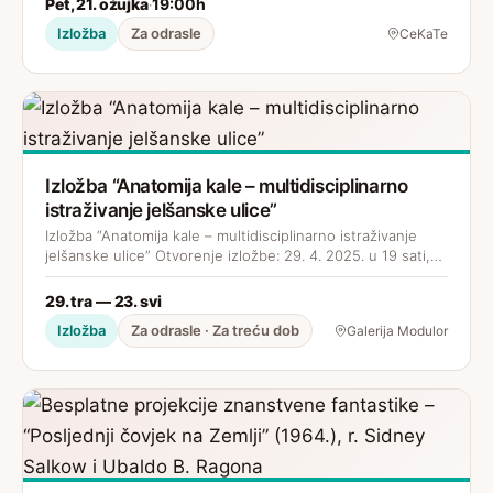
Pet, 21. ožujka
19:00h
·
Izložba
Za odrasle
CeKaTe
Izložba “Anatomija kale – multidisciplinarno
istraživanje jelšanske ulice”
Izložba “Anatomija kale – multidisciplinarno istraživanje
jelšanske ulice” Otvorenje izložbe: 29. 4. 2025. u 19 sati,…
29. tra — 23. svi
Izložba
Za odrasle · Za treću dob
Galerija Modulor