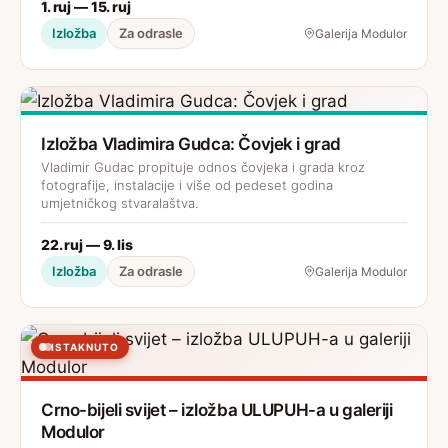
1. ruj — 15. ruj
Izložba
Za odrasle
Galerija Modulor
Izložba Vladimira Gudca: Čovjek i grad
Vladimir Gudac propituje odnos čovjeka i grada kroz
fotografije, instalacije i više od pedeset godina
umjetničkog stvaralaštva.
22. ruj — 9. lis
Izložba
Za odrasle
Galerija Modulor
ISTAKNUTO
Crno-bijeli svijet – izložba ULUPUH-a u galeriji
Modulor