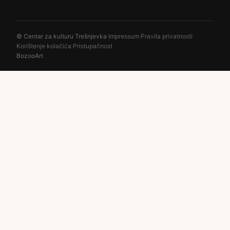
© Centar za kulturu Trešnjevka
·
Impressum
·
Pravila privatnosti
·
Korištenje kolačića
·
Pristupačnost
BozooArt