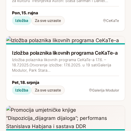
za kulturu Trešnjevka Autori: Staša Šahman i Daniel…
Pon, 15. rujna
Izložba
Za sve uzraste
CeKaTe
Izložba polaznika likovnih programa CeKaTe-a
Izložba polaznika likovnih programa CeKaTe-a 17.6. –
18.7.2025.Otvorenje izložbe: 17.6.2025. u 19 satiGalerija
Modulor, Park Stara…
Pet, 18. srpnja
Izložba
Za sve uzraste
Galerija Modulor