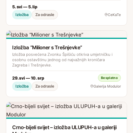
5. svi — 5. lip
Izložba
Za odrasle
CeKaTe
Izložba “Milioner s Trešnjevke”
Izložba posvećena Zvonku Špišiću otkriva umjetničku i
osobnu ostavštinu jednog od najvažnijih kroničara
Zagreba i Trešnjevke.
29. svi — 10. srp
Besplatno
Izložba
Za odrasle
Galerija Modulor
Crno-bijeli svijet – izložba ULUPUH-a u galeriji