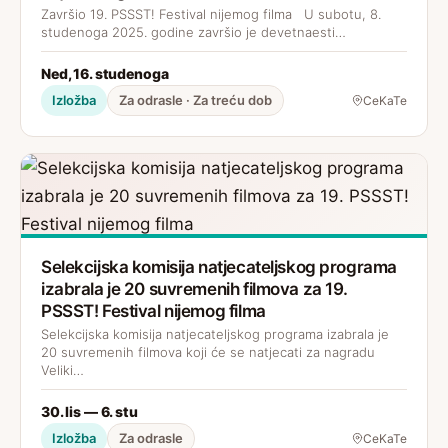
Završio 19. PSSST! Festival nijemog filma U subotu, 8.
studenoga 2025. godine završio je devetnaesti…
Ned, 16. studenoga
Izložba
Za odrasle · Za treću dob
CeKaTe
Selekcijska komisija natjecateljskog programa
izabrala je 20 suvremenih filmova za 19.
PSSST! Festival nijemog filma
Selekcijska komisija natjecateljskog programa izabrala je
20 suvremenih filmova koji će se natjecati za nagradu
Veliki…
30. lis — 6. stu
Izložba
Za odrasle
CeKaTe