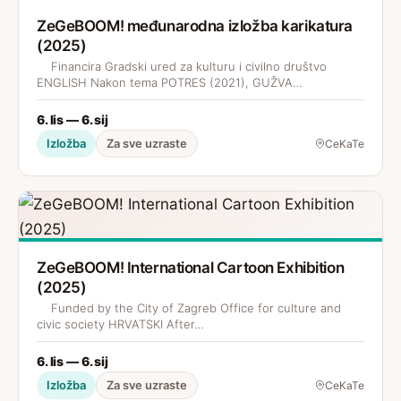
ZeGeBOOM! međunarodna izložba karikatura
(2025)
Financira Gradski ured za kulturu i civilno društvo
ENGLISH Nakon tema POTRES (2021), GUŽVA…
6. lis — 6. sij
Izložba
Za sve uzraste
CeKaTe
ZeGeBOOM! International Cartoon Exhibition
(2025)
Funded by the City of Zagreb Office for culture and
civic society HRVATSKI After…
6. lis — 6. sij
Izložba
Za sve uzraste
CeKaTe