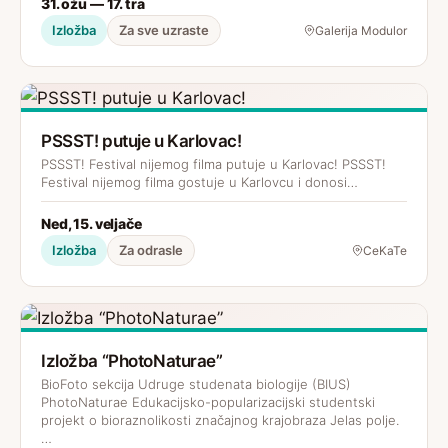
31. ožu — 17. tra
Izložba
Za sve uzraste
Galerija Modulor
PSSST! putuje u Karlovac!
PSSST! Festival nijemog filma putuje u Karlovac! PSSST!
Festival nijemog filma gostuje u Karlovcu i donosi…
Ned, 15. veljače
Izložba
Za odrasle
CeKaTe
Izložba “PhotoNaturae”
BioFoto sekcija Udruge studenata biologije (BIUS)
PhotoNaturae Edukacijsko-popularizacijski studentski
projekt o bioraznolikosti značajnog krajobraza Jelas polje.
…