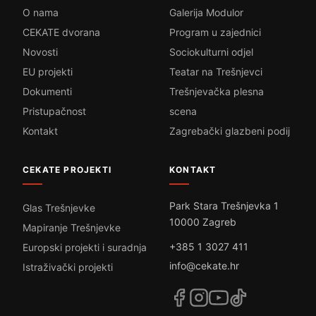
O nama
Galerija Modulor
CEKATE dvorana
Program u zajednici
Novosti
Sociokulturni odjel
EU projekti
Teatar na Trešnjevci
Dokumenti
Trešnjevačka plesna
Pristupačnost
scena
Kontakt
Zagrebački glazbeni podij
CEKATE PROJEKTI
KONTAKT
Park Stara Trešnjevka 1
Glas Trešnjevke
10000 Zagreb
Mapiranje Trešnjevke
+385 1 3027 411
Europski projekti i suradnja
info@cekate.hr
Istraživački projekti