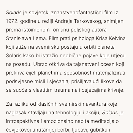
Solaris
je sovjetski znanstvenofantastični film iz
1972. godine u režiji Andreja Tarkovskog, snimljen
prema istoimenom romanu poljskog autora
Stanisława Lema. Film prati psihologa Krisa Kelvina
koji stiže na svemirsku postaju u orbiti planeta
Solaris kako bi istražio neobične pojave koje utječu
na posadu. Ubrzo otkriva da tajanstveni ocean koji
prekriva cijeli planet ima sposobnost materijalizirati
podsvjesne misli i sjećanja, prisiljavajući likove da
se suoče s vlastitim traumama i osjećajima krivnje.
Za razliku od klasičnih svemirskih avantura koje
naglasak stavljaju na tehnologiju i akciju,
Solaris
je
introspektivna i emocionalno nabita meditacija o
čovjekovoj unutarnjoj borbi, ljubavi, gubitku i