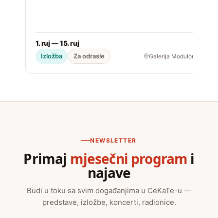
1. ruj — 15. ruj
2
Izložba
Za odrasle
Galerija Modulor
NEWSLETTER
Primaj
mjesečni program
i
najave
Budi u toku sa svim događanjima u CeKaTe-u —
predstave, izložbe, koncerti, radionice.