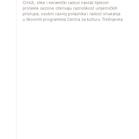
Crteži, slike i keramički radovi nastali tijekom
protekle sezone otkrivaju raznolikost umjetničkih
pristupa, osobni razvoj polaznika i radost stvaranja
u likovnim programima Centra za kulturu Trešnjevka.
V
f
u