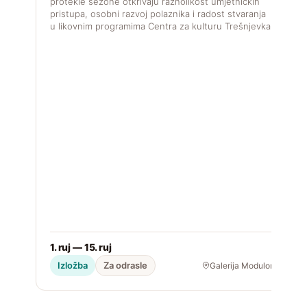
protekle sezone otkrivaju raznolikost umjetničkih
pristupa, osobni razvoj polaznika i radost stvaranja
u likovnim programima Centra za kulturu Trešnjevka.
1. ruj — 15. ruj
2
Izložba
Za odrasle
Galerija Modulor