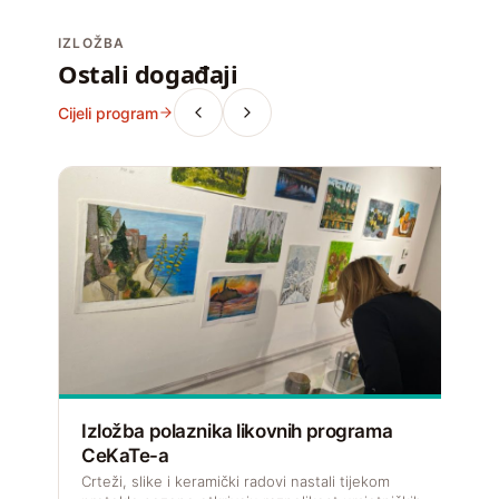
IZLOŽBA
Ostali događaji
Cijeli program
Izložba polaznika likovnih programa
CeKaTe-a
V
f
Crteži, slike i keramički radovi nastali tijekom
u