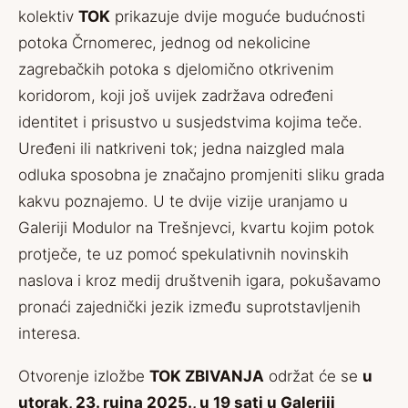
kolektiv
TOK
prikazuje dvije moguće budućnosti
potoka Črnomerec, jednog od nekolicine
zagrebačkih potoka s djelomično otkrivenim
koridorom, koji još uvijek zadržava određeni
identitet i prisustvo u susjedstvima kojima teče.
Uređeni ili natkriveni tok; jedna naizgled mala
odluka sposobna je značajno promjeniti sliku grada
kakvu poznajemo. U te dvije vizije uranjamo u
Galeriji Modulor na Trešnjevci, kvartu kojim potok
protječe, te uz pomoć spekulativnih novinskih
naslova i kroz medij društvenih igara, pokušavamo
pronaći zajednički jezik između suprotstavljenih
interesa.
Otvorenje izložbe
TOK ZBIVANJA
održat će se
u
utorak, 23. rujna 2025., u 19 sati u Galeriji