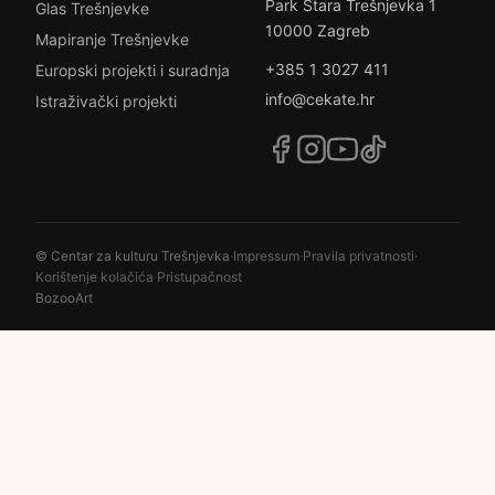
Park Stara Trešnjevka 1
Glas Trešnjevke
10000 Zagreb
Mapiranje Trešnjevke
+385 1 3027 411
Europski projekti i suradnja
info@cekate.hr
Istraživački projekti
© Centar za kulturu Trešnjevka
·
Impressum
·
Pravila privatnosti
·
Korištenje kolačića
·
Pristupačnost
BozooArt