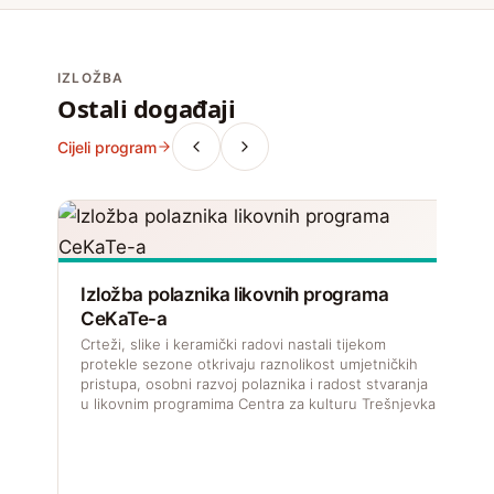
IZLOŽBA
Ostali događaji
Cijeli program
Izložba polaznika likovnih programa
CeKaTe-a
Crteži, slike i keramički radovi nastali tijekom
protekle sezone otkrivaju raznolikost umjetničkih
pristupa, osobni razvoj polaznika i radost stvaranja
u likovnim programima Centra za kulturu Trešnjevka.
V