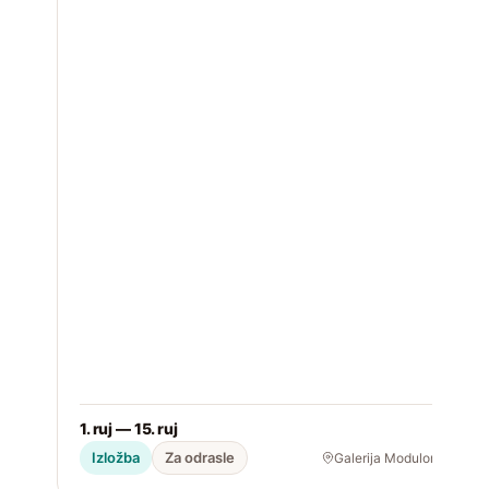
f
u
1. ruj — 15. ruj
2
Izložba
Za odrasle
Galerija Modulor