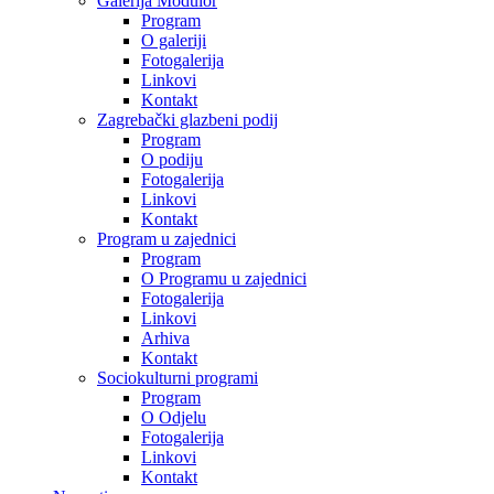
Galerija Modulor
Program
O galeriji
Fotogalerija
Linkovi
Kontakt
Zagrebački glazbeni podij
Program
O podiju
Fotogalerija
Linkovi
Kontakt
Program u zajednici
Program
O Programu u zajednici
Fotogalerija
Linkovi
Arhiva
Kontakt
Sociokulturni programi
Program
O Odjelu
Fotogalerija
Linkovi
Kontakt