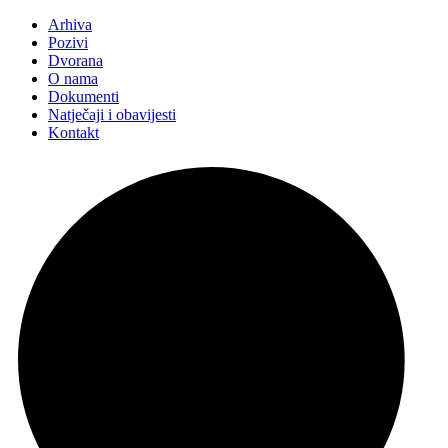
Arhiva
Pozivi
Dvorana
O nama
Dokumenti
Natječaji i obavijesti
Kontakt