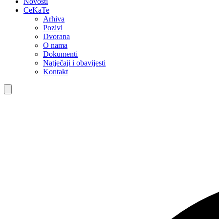
Novosti
CeKaTe
Arhiva
Pozivi
Dvorana
O nama
Dokumenti
Natječaji i obavijesti
Kontakt