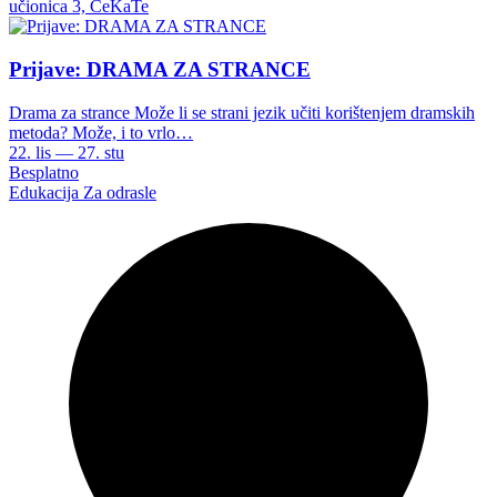
učionica 3, CeKaTe
Prijave: DRAMA ZA STRANCE
Drama za strance Može li se strani jezik učiti korištenjem dramskih
metoda? Može, i to vrlo…
22. lis — 27. stu
Besplatno
Edukacija
Za odrasle