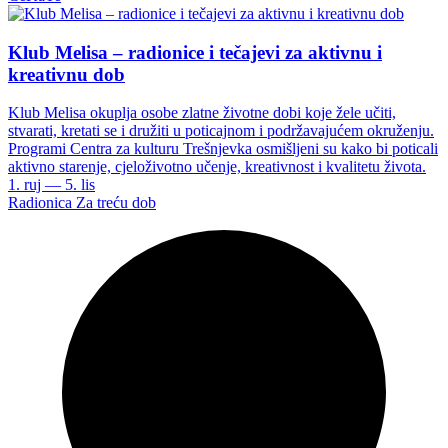
Klub Melisa – radionice i tečajevi za aktivnu i
kreativnu dob
Klub Melisa okuplja osobe zlatne životne dobi koje žele učiti,
stvarati, kretati se i družiti u poticajnom i podržavajućem okruženju.
Programi Centra za kulturu Trešnjevka osmišljeni su kako bi poticali
aktivno starenje, cjeloživotno učenje, kreativnost i kvalitetu života.
1. ruj — 5. lis
Radionica
Za treću dob