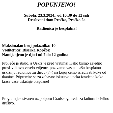
POPUNJENO!
Subota, 23.3.2024.,
od 10:30 do 12 sati
Društveni dom Prečko, Prečko 2a
Radionica je besplatna!
Maksimalan broj polaznika: 10
Voditeljica: Biserka Kopčok
Namijenjeno je djeci od 7 do 12 godina
Proljeće je stiglo, a Uskrs je pred vratima! Kako bismo zajedno
proslavili ovo veselo vrijeme, pozivamo vas na našu besplatnu
uskršnju radionicu za djecu (7+) na kojoj ćemo izrađivati koke od
tkanine. Pripremite se za zabavno iskustvo i neka izrađene koke
krase vaše uskršnje blagdane!
Program je ostvaren uz potporu Gradskog ureda za kulturu
i
civilno
društvo.