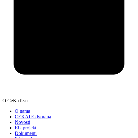
O CeKaTe-u
O nama
CEKATE dvorana
Novosti
EU projekti
Dokumenti