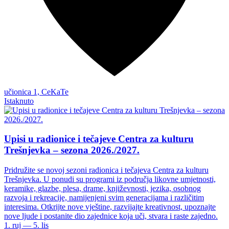
učionica 1, CeKaTe
Istaknuto
Upisi u radionice i tečajeve Centra za kulturu
Trešnjevka – sezona 2026./2027.
Pridružite se novoj sezoni radionica i tečajeva Centra za kulturu
Trešnjevka. U ponudi su programi iz područja likovne umjetnosti,
keramike, glazbe, plesa, drame, književnosti, jezika, osobnog
razvoja i rekreacije, namijenjeni svim generacijama i različitim
interesima. Otkrijte nove vještine, razvijajte kreativnost, upoznajte
nove ljude i postanite dio zajednice koja uči, stvara i raste zajedno.
1. ruj — 5. lis