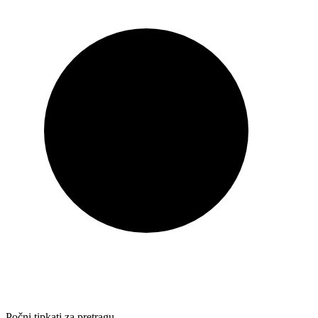
Počni tipkati za pretragu…