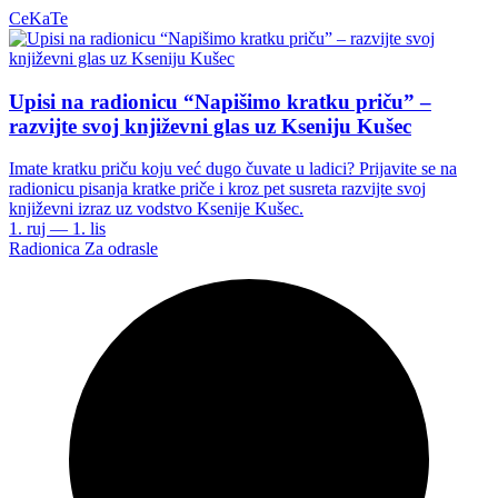
CeKaTe
Upisi na radionicu “Napišimo kratku priču” –
razvijte svoj književni glas uz Kseniju Kušec
Imate kratku priču koju već dugo čuvate u ladici? Prijavite se na
radionicu pisanja kratke priče i kroz pet susreta razvijte svoj
književni izraz uz vodstvo Ksenije Kušec.
1. ruj — 1. lis
Radionica
Za odrasle