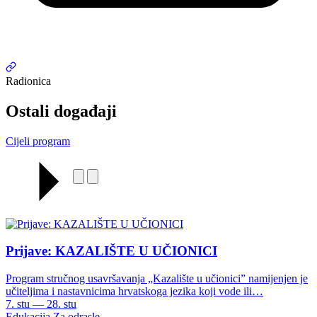
Radionica
Ostali događaji
Cijeli program
Prijave: KAZALIŠTE U UČIONICI
Program stručnog usavršavanja „Kazalište u učionici” namijenjen je
učiteljima i nastavnicima hrvatskoga jezika koji vode ili…
7. stu — 28. stu
Edukacija
Za odrasle