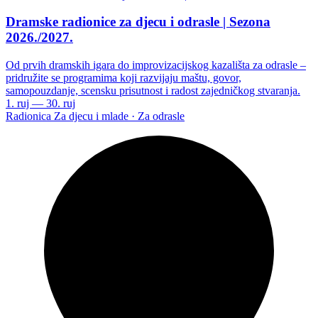
Dramske radionice za djecu i odrasle | Sezona
2026./2027.
Od prvih dramskih igara do improvizacijskog kazališta za odrasle –
pridružite se programima koji razvijaju maštu, govor,
samopouzdanje, scensku prisutnost i radost zajedničkog stvaranja.
1. ruj — 30. ruj
Radionica
Za djecu i mlade · Za odrasle