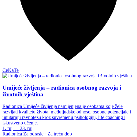
CeKaTe
Umijeće življenja – radionica osobnog razvoja i
životnih vještina
Radionica Umijeće življenja namijenjena je osobama koje žele
razvijati kvalitetu života, međuljudske odnose, osobne potencijale i
unutarnju ravnotežu kroz suvremenu psihologiju, life coaching i
iskustveno učenje.
1. ruj — 23. ruj
Radionica
Za odrasle · Za treću dob