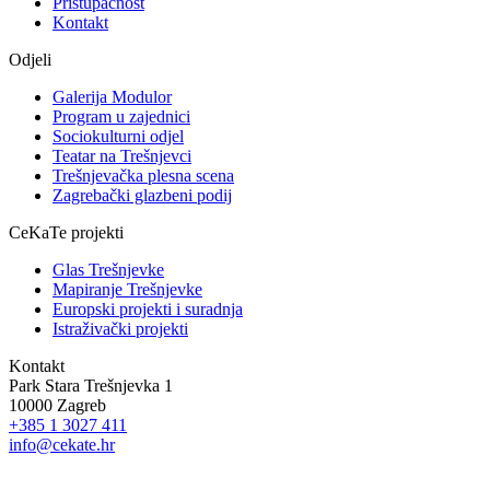
Pristupačnost
Kontakt
Odjeli
Galerija Modulor
Program u zajednici
Sociokulturni odjel
Teatar na Trešnjevci
Trešnjevačka plesna scena
Zagrebački glazbeni podij
CeKaTe projekti
Glas Trešnjevke
Mapiranje Trešnjevke
Europski projekti i suradnja
Istraživački projekti
Kontakt
Park Stara Trešnjevka 1
10000 Zagreb
+385 1 3027 411
info@cekate.hr