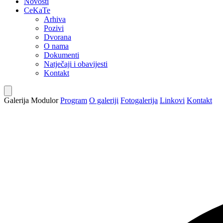
Novosti
CeKaTe
Arhiva
Pozivi
Dvorana
O nama
Dokumenti
Natječaji i obavijesti
Kontakt
Galerija Modulor
Program
O galeriji
Fotogalerija
Linkovi
Kontakt