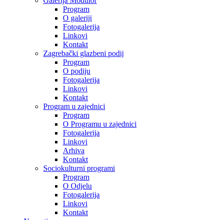
Galerija Modulor
Program
O galeriji
Fotogalerija
Linkovi
Kontakt
Zagrebački glazbeni podij
Program
O podiju
Fotogalerija
Linkovi
Kontakt
Program u zajednici
Program
O Programu u zajednici
Fotogalerija
Linkovi
Arhiva
Kontakt
Sociokulturni programi
Program
O Odjelu
Fotogalerija
Linkovi
Kontakt