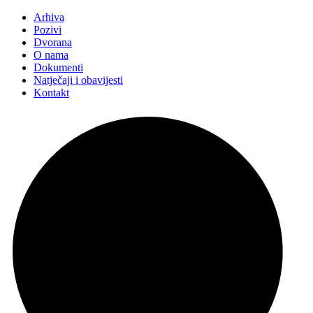
Arhiva
Pozivi
Dvorana
O nama
Dokumenti
Natječaji i obavijesti
Kontakt