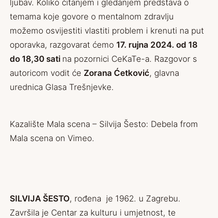
ljubav. Koliko čitanjem i gledanjem predstava o
temama koje govore o mentalnom zdravlju
možemo osvijestiti vlastiti problem i krenuti na put
oporavka, razgovarat ćemo
17. rujna 2024. od 18
do 18,30 sati
na pozornici CeKaTe-a. Razgovor s
autoricom vodit će
Zorana Ćetković
, glavna
urednica Glasa Trešnjevke.
Kazalište Mala scena – Silvija Šesto: Debela
from
Mala scena
on
Vimeo
.
SILVIJA ŠESTO
, rođena je 1962. u Zagrebu.
Završila je Centar za kulturu i umjetnost, te