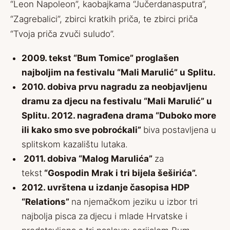
“Leon Napoleon”, kaobajkama “Jučerdanasputra”,
“Zagrebalici”, zbirci kratkih priča, te zbirci priča
“Tvoja priča zvuči suludo”.
2009. tekst “Bum Tomice” proglašen
najboljim na festivalu “Mali Marulić” u Splitu.
2010. dobiva prvu nagradu za neobjavljenu
dramu za djecu na festivalu “Mali Marulić” u
Splitu. 2012. nagrađena drama “Duboko more
ili kako smo sve pobroćkali”
biva postavljena u
splitskom kazalištu lutaka.
2011. dobiva “Malog Marulića”
za
tekst
“Gospodin Mrak i tri bijela šeširića”.
2012. uvrštena u izdanje časopisa HDP
“Relations”
na njemačkom jeziku u izbor tri
najbolja pisca za
djecu i mlade Hrvatske i