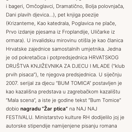
i bageri, Omčoglavci, Dramatično, Bolja polovnjača,
Dani plavih djevica…), pet knjiga poezije
(Krizanteme, Kao katedrala, Poglavica ne plače,
Prvo izdanje pjesama iz Froplandije, Uličarke iz
ormara).
U invalidsku mirovinu otišla je kao članica
Hrvatske zajednice samostalnih umjetnika.
Jedna
je od pokretačica i potpredsjednica HRVATSKOG
DRUŠTVA KNJIŽEVNIKA ZA DJECU I MLADE (“klub
prvih pisaca”), te njegova predsjednica.
U siječnju
2007. serijal za djecu “BUM TOMICA” postavljen je
kao kazališna predstava u zagrebačkom kazalištu
“Mala scena”, a iste je godine tekst “Bum Tomice”
dobio
nagradu “Žar
ptica”
na NAJ NAJ
FESTIVALU. Ministarstvo kulture RH dodijelilo joj je
autorske stipendije namijenjene pisanju romana