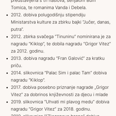
predstavljena s tri naslova; serijalom Bum
Tomica, te romanima Vanda i Debela.
2012. dobiva polugodišnju stipendiju
Ministarstva kulture
za zbirku bajki “Jučer, danas,
putra”.
2012. zbirka svačega “Tinuninu” nominirana je za
nagradu “Kiklop”, te dobila nagradu “Grigor Vitez”
za 2012. godinu.
2013. dobiva nagradu “Fran Galović” za kratku
priču.
2014. slikovnica “Palac Sim i palac Tam” dobiva
nagradu “Kiklop”.
2017. dobiva posebno priznanje nagrade „Grigor
Vitez“ za dobrinos književnosti za djecu i mlade
2019. slikovnica “Uhvati mi plavog medu” dobiva
nagradu “Grigor Vitez” za 2018. godinu.