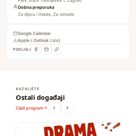
Park Stara Trešnjevka 1, Zagreb
Dobna preporuka
Za djecu i mlade, Za odrasle
Google Calendar
Apple / Outlook (.ics)
PODIJELI
KAZALIŠTE
Ostali događaji
Cijeli program