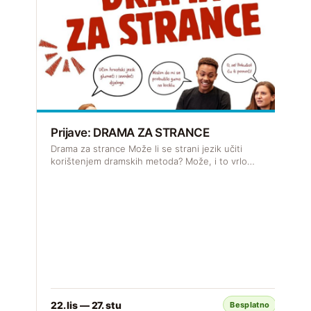
Prijave: DRAMA ZA STRANCE
R
Drama za strance Može li se strani jezik učiti
J
korištenjem dramskih metoda? Može, i to vrlo…
s

22. lis — 27. stu
Besplatno
S