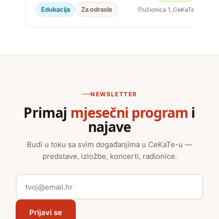
Edukacija
Za odrasle
učionica 1, CeKaTe
NEWSLETTER
Primaj
mjesečni program
i
najave
Budi u toku sa svim događanjima u CeKaTe-u —
predstave, izložbe, koncerti, radionice.
Prijavi se