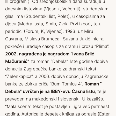
III program ). Od srednjoškolskih dana surađuje u
dnevnim listovima (Vjesnik, Večernji), studentskim
glasilima (Studentski list, Polet), u časopisima za
djecu (Modra lasta, Smib, Zvrk, Prvi izbor), te u
periodici (Forum, K, Vijenac).
1993. uz Miru
Gavrana, Mislava Brumeca i Suzanu Jukić inicira,
pokreće i uređuje časopis za dramu i prozu “Plima”.
2002. nagrađena je nagradom “Ivana Brlić
Mažuranić”
za roman “Debela”. Iste godine dobiva
donaciju Zagrebačke banke za dramski tekst
“Zelenkapica”, a 2006. dobiva donaciju Zagrebačke
banke za zbirku priča “Bum Tomica 4”.
Roman ”
Debela” uvršten je na IBBY-evu
Časnu listu
, te je
preveden na makedonski i slovenski. U kazalištu
“Mala scena” tekst je postavljen i igra već petnaest
godina.
Autorica je desetak knjiga za odrasle (Ester