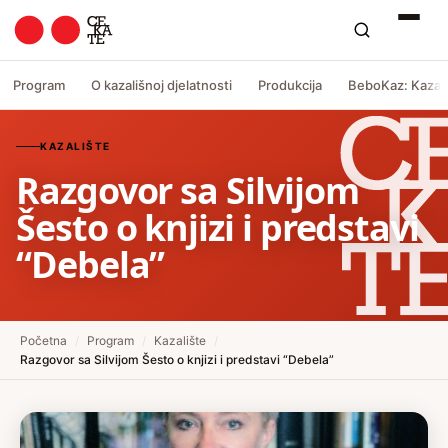
Program
O kazališnoj djelatnosti
Produkcija
BeboKaz: Kazali
KAZALIŠTE
Razgovor sa Silvijom
Šesto o knjizi i predstavi
“Debela”
Početna
/
Program
/
Kazalište
/
Razgovor sa Silvijom Šesto o knjizi i predstavi “Debela”