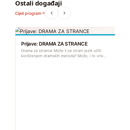
Ostali događaji
Cijeli program
Prijave: DRAMA ZA STRANCE
Drama za strance Može li se strani jezik učiti
korištenjem dramskih metoda? Može, i to vrlo…
R
J
s
