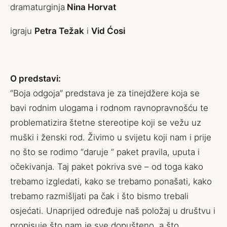
dramaturginja
Nina Horvat
igraju
Petra Težak
i
Vid Ćosi
O predstavi:
“Boja odgoja” predstava je za tinejdžere koja se
bavi rodnim ulogama i rodnom ravnopravnošću te
problematizira štetne stereotipe koji se vežu uz
muški i ženski rod. Živimo u svijetu koji nam i prije
no što se rodimo “daruje ” paket pravila, uputa i
očekivanja. Taj paket pokriva sve – od toga kako
trebamo izgledati, kako se trebamo ponašati, kako
trebamo razmišljati pa čak i što bismo trebali
osjećati. Unaprijed određuje naš položaj u društvu i
propisuje što nam je sve dopušteno, a što