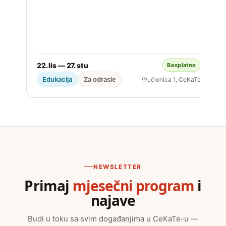
22. lis — 27. stu
Besplatno
S
Edukacija
Za odrasle
učionica 1, CeKaTe
NEWSLETTER
Primaj
mjesečni program
i
najave
Budi u toku sa svim događanjima u CeKaTe-u —