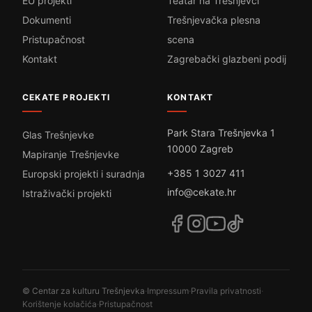
EU projekti
Teatar na Trešnjevci
Dokumenti
Trešnjevačka plesna
Pristupačnost
scena
Kontakt
Zagrebački glazbeni podij
CEKATE PROJEKTI
KONTAKT
Park Stara Trešnjevka 1
Glas Trešnjevke
10000 Zagreb
Mapiranje Trešnjevke
+385 1 3027 411
Europski projekti i suradnja
info@cekate.hr
Istraživački projekti
© Centar za kulturu Trešnjevka
·
Impressum
·
Pravila privatnosti
·
Korištenje kolačića
·
Pristupačnost