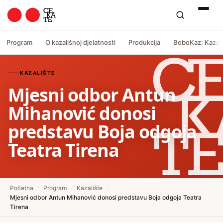
Program
O kazališnoj djelatnosti
Produkcija
BeboKaz: Kazali
KAZALIŠTE
Mjesni odbor Antun
Mihanović donosi
predstavu Boja odgoja
Teatra Tirena
Početna
/
Program
/
Kazalište
/
Mjesni odbor Antun Mihanović donosi predstavu Boja odgoja Teatra
Tirena