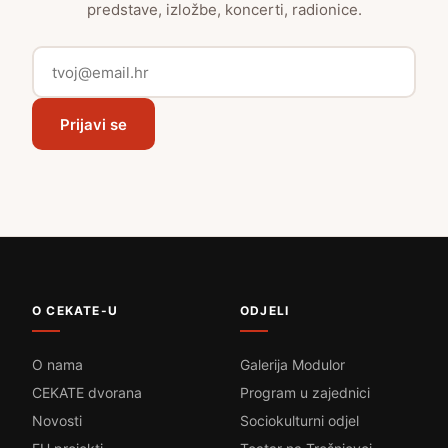
predstave, izložbe, koncerti, radionice.
Prijavi se
O CEKATE-U
ODJELI
O nama
Galerija Modulor
CEKATE dvorana
Program u zajednici
Novosti
Sociokulturni odjel