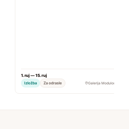
1. ruj — 15. ruj
2
Izložba
Za odrasle
Galerija Modulor