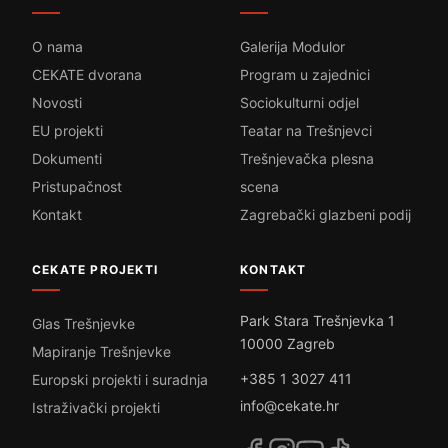
O nama
Galerija Modulor
CEKATE dvorana
Program u zajednici
Novosti
Sociokulturni odjel
EU projekti
Teatar na Trešnjevci
Dokumenti
Trešnjevačka plesna
Pristupačnost
scena
Kontakt
Zagrebački glazbeni podij
CEKATE PROJEKTI
KONTAKT
Park Stara Trešnjevka 1
Glas Trešnjevke
10000 Zagreb
Mapiranje Trešnjevke
+385 1 3027 411
Europski projekti i suradnja
info@cekate.hr
Istraživački projekti