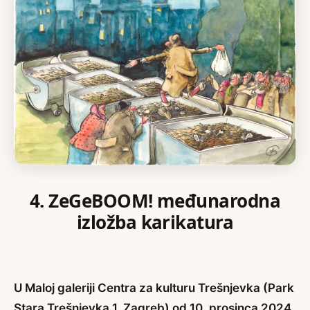
4. ZeGeBOOM! međunarodna
izložba karikatura
U Maloj galeriji Centra za kulturu Trešnjevka (Park
Stara Trešnjevka 1, Zagreb) od 10. prosinca 2024.