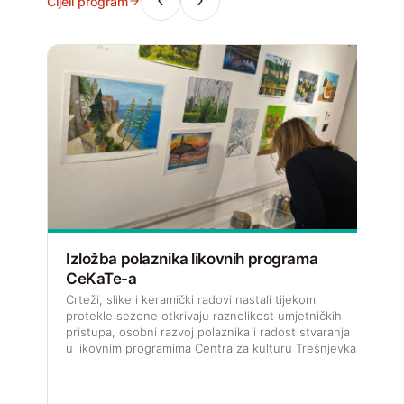
Cijeli program
Izložba polaznika likovnih programa
CeKaTe-a
V
f
Crteži, slike i keramički radovi nastali tijekom
u
protekle sezone otkrivaju raznolikost umjetničkih
pristupa, osobni razvoj polaznika i radost stvaranja
u likovnim programima Centra za kulturu Trešnjevka.