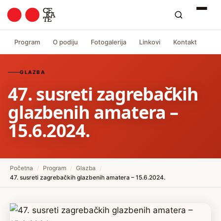
Program
O podiju
Fotogalerija
Linkovi
Kontakt
GLAZBA
47. susreti zagrebačkih
glazbenih amatera –
15.6.2024.
Početna
/
Program
/
Glazba
/
47. susreti zagrebačkih glazbenih amatera – 15.6.2024.