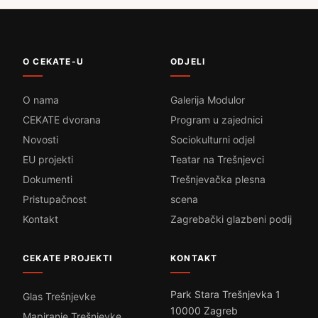
O CEKATE-U
ODJELI
O nama
Galerija Modulor
CEKATE dvorana
Program u zajednici
Novosti
Sociokulturni odjel
EU projekti
Teatar na Trešnjevci
Dokumenti
Trešnjevačka plesna
Pristupačnost
scena
Kontakt
Zagrebački glazbeni podij
CEKATE PROJEKTI
KONTAKT
Park Stara Trešnjevka 1
Glas Trešnjevke
10000 Zagreb
Mapiranje Trešnjevke