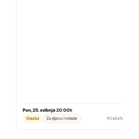
R
R
h
A
Pon, 25. svibnja
20:00h
2
·
Glazba
Za djecu i mlade
CeKaTe