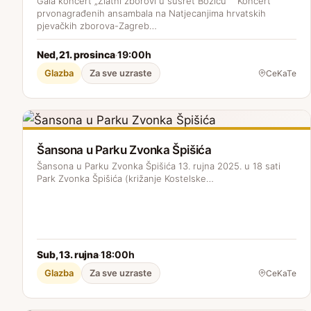
Gala koncert „Zlatni zborovi u susret Božiću“ Koncert
prvonagrađenih ansambala na Natjecanjima hrvatskih
pjevačkih zborova-Zagreb…
Ned, 21. prosinca
19:00h
·
Glazba
Za sve uzraste
CeKaTe
Šansona u Parku Zvonka Špišića
Šansona u Parku Zvonka Špišića 13. rujna 2025. u 18 sati
Park Zvonka Špišića (križanje Kostelske…
Sub, 13. rujna
18:00h
·
Glazba
Za sve uzraste
CeKaTe