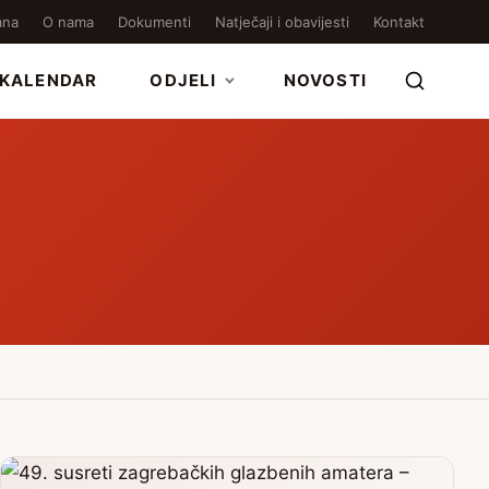
ana
O nama
Dokumenti
Natječaji i obavijesti
Kontakt
KALENDAR
ODJELI
NOVOSTI