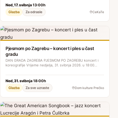
Ned, 17. svibnja
13:00h
·
Glazba
Za odrasle
CeKaTe
Pjesmom po Zagrebu – koncert i ples u čast
gradu
DAN GRADA ZAGREBA PJESMOM PO ZAGREBU koncert i
koreografije Vrijeme nedjelja, 31. svibnja 2026. u 18:00…
Ned, 31. svibnja
18:00h
·
Glazba
Za sve uzraste
Dom kulture Prečko