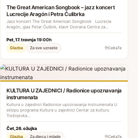
The Great American Songbook – jazz koncert
Lucrecije Aragón i Petra Ćulibrka
Jazz koncert The Great American Songbook Lucrecia
Aragón, glas Petar Ćulibrk, klavir Dvorana Centra za…
Pet, 17. travnja
19:00h
·
Glazba
Za sve uzraste
CeKaTe
KULTURA U ZAJEDNICI / Radionice upoznavanja
instrumenata
Kultura u zajednici Radionice upoznavanja instrumenata U
sklopu programa Kultura u zajednici Centar za kulturu
Trešnjevka…
Čet, 26. ožujka
Glazba
Za djecu i mlade
CeKaTe