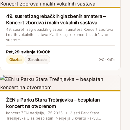
49. susreti zagrebačkih glazbenih amatera –
Koncert zborova i malih vokalnih sastava
49. susreti zagrebačkih glazbenih amatera Koncert zborova
i malih vokalnih sastava Kvalifikacijski koncert za državne
susrete…
Pet, 29. svibnja
19:00h
·
Glazba
Za odrasle
CeKaTe
ŽEN u Parku Stara Trešnjevka – besplatan
koncert na otvorenom
koncert ŽEN nedjelja, 17.5.2026. u 13 sati Park Stara
Trešnjevka Ulaz besplatan! Nedjelja u kvartu kakvu…