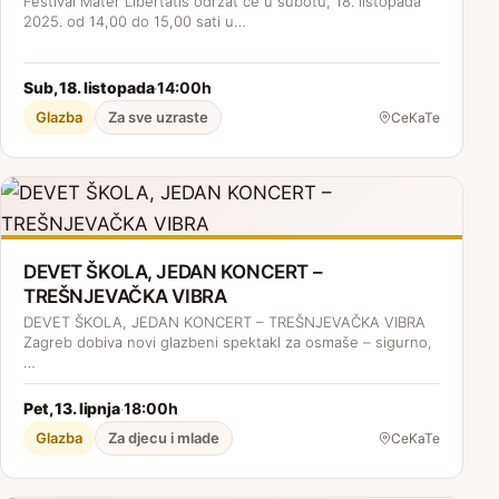
Festival Mater Libertatis održat će u subotu, 18. listopada
2025. od 14,00 do 15,00 sati u…
Sub, 18. listopada
14:00h
·
Glazba
Za sve uzraste
CeKaTe
DEVET ŠKOLA, JEDAN KONCERT –
TREŠNJEVAČKA VIBRA
DEVET ŠKOLA, JEDAN KONCERT – TREŠNJEVAČKA VIBRA
Zagreb dobiva novi glazbeni spektakl za osmaše – sigurno,
…
Pet, 13. lipnja
18:00h
·
Glazba
Za djecu i mlade
CeKaTe