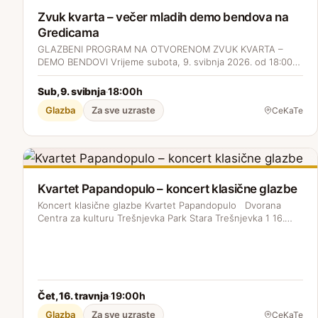
Zvuk kvarta – večer mladih demo bendova na
Gredicama
GLAZBENI PROGRAM NA OTVORENOM ZVUK KVARTA –
DEMO BENDOVI Vrijeme subota, 9. svibnja 2026. od 18:00…
Sub, 9. svibnja
18:00h
·
Glazba
Za sve uzraste
CeKaTe
Kvartet Papandopulo – koncert klasične glazbe
Koncert klasične glazbe Kvartet Papandopulo Dvorana
Centra za kulturu Trešnjevka Park Stara Trešnjevka 1 16.…
Čet, 16. travnja
19:00h
·
Glazba
Za sve uzraste
CeKaTe