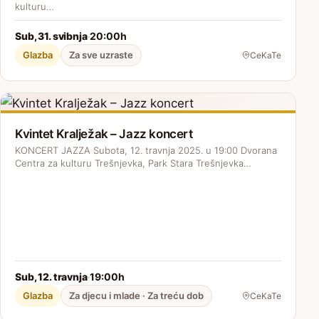
kulturu…
Sub, 31. svibnja
20:00h
·
Glazba
Za sve uzraste
CeKaTe
Kvintet Kralježak – Jazz koncert
KONCERT JAZZA Subota, 12. travnja 2025. u 19:00 Dvorana
Centra za kulturu Trešnjevka, Park Stara Trešnjevka…
Sub, 12. travnja
19:00h
·
Glazba
Za djecu i mlade · Za treću dob
CeKaTe