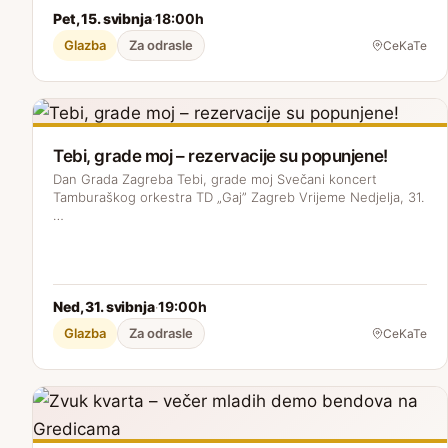
Pet, 15. svibnja
18:00h
·
Glazba
Za odrasle
CeKaTe
Tebi, grade moj – rezervacije su popunjene!
Dan Grada Zagreba Tebi, grade moj Svečani koncert
Tamburaškog orkestra TD „Gaj” Zagreb Vrijeme Nedjelja, 31.
…
Ned, 31. svibnja
19:00h
·
Glazba
Za odrasle
CeKaTe