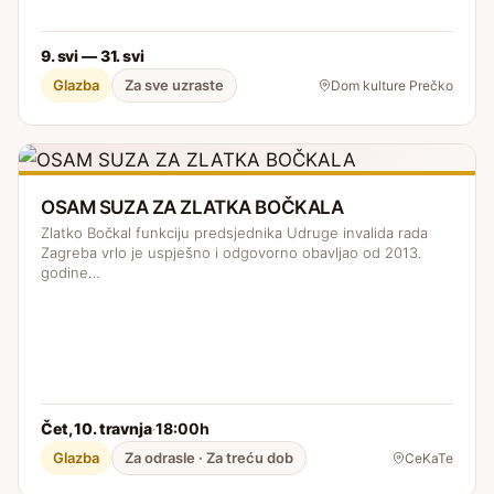
9. svi — 31. svi
Glazba
Za sve uzraste
Dom kulture Prečko
OSAM SUZA ZA ZLATKA BOČKALA
Zlatko Bočkal funkciju predsjednika Udruge invalida rada
Zagreba vrlo je uspješno i odgovorno obavljao od 2013.
godine…
Čet, 10. travnja
18:00h
·
Glazba
Za odrasle · Za treću dob
CeKaTe