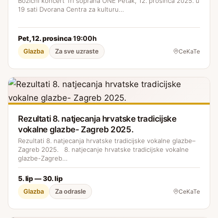
Božićni koncert Tri soprana ONE Petak, 12. prosinca 2025. u
19 sati Dvorana Centra za kulturu…
Pet, 12. prosinca
19:00h
·
Glazba
Za sve uzraste
CeKaTe
Rezultati 8. natjecanja hrvatske tradicijske
vokalne glazbe- Zagreb 2025.
Rezultati 8. natjecanja hrvatske tradicijske vokalne glazbe–
Zagreb 2025. 8. natjecanje hrvatske tradicijske vokalne
glazbe-Zagreb…
5. lip — 30. lip
Glazba
Za odrasle
CeKaTe