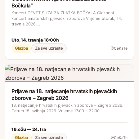
Bočkala”
Koncert DEVET SUZA ZA ZLATKA BOČKALA Glazbeni
koncert amaterskih pjevačkih zborova Vrijeme utorak, 14.
travnja 2026.…
Uto, 14. travnja
18:00h
·
Glazba
Za sve uzraste
CeKaTe
Prijave na 18. natjecanje hrvatskih pjevačkih
zborova – Zagreb 2026
18. natjecanje hrvatskih pjevačkih zborova – Zagreb 2026.
Datum 15. svibnja 2026. Vrijeme 17:00 – 22:00…
16. ožu — 24. tra
Glazba
Za sve uzraste
CeKaTe