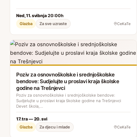
Ned, 11. svibnja
20:00h
·
Glazba
Za sve uzraste
CeKaTe
Poziv za osnovnoškolske i srednjoškolske
bendove: Sudjelujte u proslavi kraja školske
godine na Trešnjevci
Poziv za osnovnoškolske i srednjoškolske bendove:
Sudjelujte u proslavi kraja školske godine na Trešnjevci
Devet škola,…
17. tra — 20. svi
Glazba
Za djecu i mlade
CeKaTe