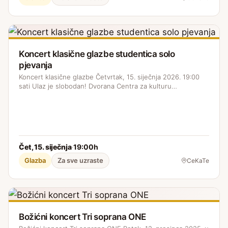
Koncert klasične glazbe studentica solo
pjevanja
Koncert klasične glazbe Četvrtak, 15. siječnja 2026. 19:00
sati Ulaz je slobodan! Dvorana Centra za kulturu…
Čet, 15. siječnja
19:00h
·
Glazba
Za sve uzraste
CeKaTe
Božićni koncert Tri soprana ONE