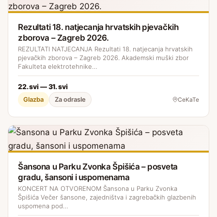
Rezultati 18. natjecanja hrvatskih pjevačkih
zborova – Zagreb 2026.
REZULTATI NATJECANJA Rezultati 18. natjecanja hrvatskih
pjevačkih zborova – Zagreb 2026. Akademski muški zbor
Fakulteta elektrotehnike…
22. svi — 31. svi
Glazba
Za odrasle
CeKaTe
Šansona u Parku Zvonka Špišića – posveta
gradu, šansoni i uspomenama
KONCERT NA OTVORENOM Šansona u Parku Zvonka
Špišića Večer šansone, zajedništva i zagrebačkih glazbenih
uspomena pod…