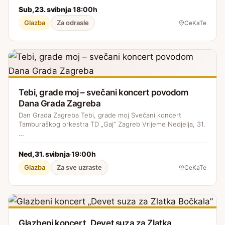
Sub, 23. svibnja
18:00h
·
Glazba
Za odrasle
CeKaTe
Tebi, grade moj – svečani koncert povodom
Dana Grada Zagreba
Dan Grada Zagreba Tebi, grade moj Svečani koncert
Tamburaškog orkestra TD „Gaj” Zagreb Vrijeme Nedjelja, 31.
…
Ned, 31. svibnja
19:00h
·
Glazba
Za sve uzraste
CeKaTe
Glazbeni koncert „Devet suza za Zlatka