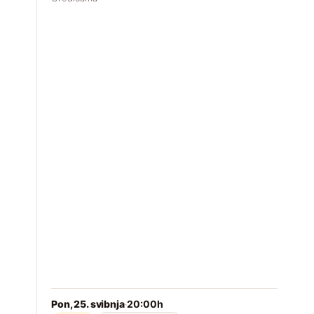
R
R
h
A
Pon, 25. svibnja
20:00h
2
·