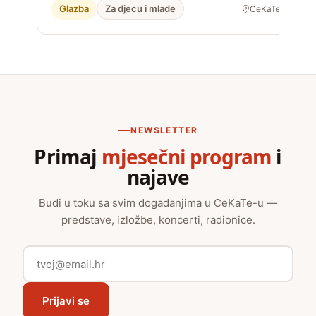
Glazba
Za djecu i mlade
CeKaTe
NEWSLETTER
Primaj
mjesečni program
i
najave
Budi u toku sa svim događanjima u CeKaTe-u —
predstave, izložbe, koncerti, radionice.
Prijavi se