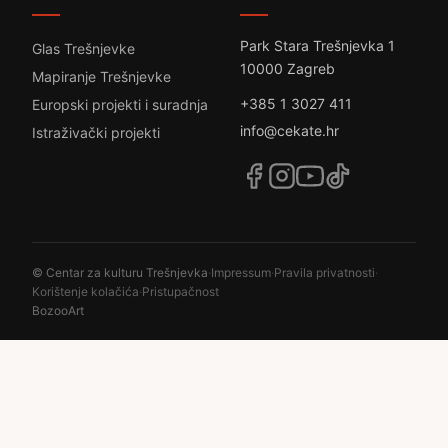
Park Stara Trešnjevka 1
Glas Trešnjevke
10000 Zagreb
Mapiranje Trešnjevke
+385 1 3027 411
Europski projekti i suradnja
info@cekate.hr
Istraživački projekti
© Centar za kulturu Trešnjevka
·
Impressum
·
Pravila privatnosti
·
Korištenje kolačića
·
Pristupačnost
BozooArt