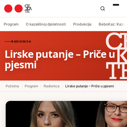
Program
O kazališnoj djelatnosti
Produkcija
BeboKaz: Kazali
RADIONICA
Lirske putanje – Priče u
pjesmi
Početna
/
Program
/
Radionica
/
Lirske putanje – Priče u pjesmi