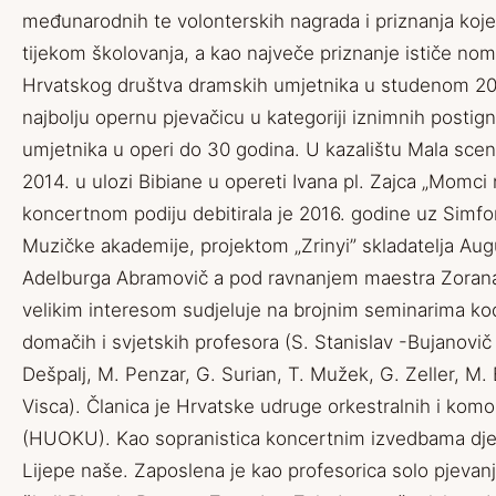
međunarodnih te volonterskih nagrada i priznanja koje 
tijekom školovanja, a kao največe priznanje ističe nom
Hrvatskog društva dramskih umjetnika u studenom 20
najbolju opernu pjevačicu u kategoriji iznimnih postig
umjetnika u operi do 30 godina. U kazalištu Mala scena
2014. u ulozi Bibiane u opereti Ivana pl. Zajca „Momci
koncertnom podiju debitirala je 2016. godine uz Simfon
Muzičke akademije, projektom „Zrinyi” skladatelja Aug
Adelburga Abramovič a pod ravnanjem maestra Zorana
velikim interesom sudjeluje na brojnim seminarima kod
domačih i svjetskih profesora (S. Stanislav -Bujanovič 
Dešpalj, M. Penzar, G. Surian, T. Mužek, G. Zeller, M.
Visca). Članica je Hrvatske udruge orkestralnih i kom
(HUOKU). Kao sopranistica koncertnim izvedbama djel
Lijepe naše. Zaposlena je kao profesorica solo pjevan