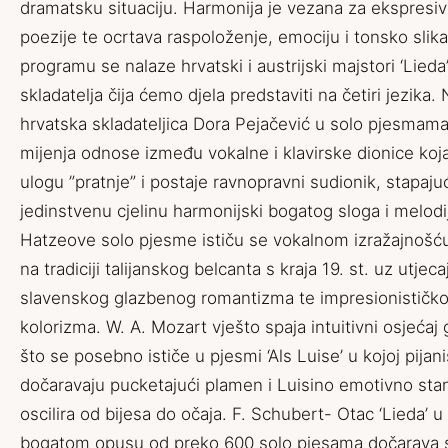
dramatsku situaciju. Harmonija je vezana za ekspresiv
poezije te ocrtava raspoloženje, emociju i tonsko slik
programu se nalaze hrvatski i austrijski majstori ‘Lieda’,
skladatelja čija ćemo djela predstaviti na četiri jezika.
hrvatska skladateljica Dora Pejačević u solo pjesmam
mijenja odnose između vokalne i klavirske dionice koj
ulogu ”pratnje” i postaje ravnopravni sudionik, stapaju
jedinstvenu cjelinu harmonijski bogatog sloga i melodi
Hatzeove solo pjesme ističu se vokalnom izražajnošću
na tradiciji talijanskog belcanta s kraja 19. st. uz utjec
slavenskog glazbenog romantizma te impresionističk
kolorizma. W. A. Mozart vješto spaja intuitivni osjećaj
što se posebno ističe u pjesmi ‘Als Luise’ u kojoj pijani
dočaravaju pucketajući plamen i Luisino emotivno stan
oscilira od bijesa do očaja. F. Schubert- Otac ‘Lieda’ 
bogatom opusu od preko 600 solo pjesama dočarava 