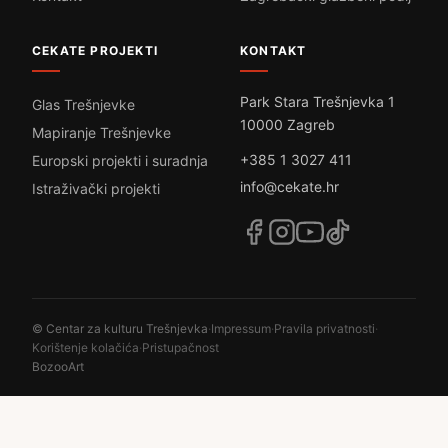
CEKATE PROJEKTI
KONTAKT
Park Stara Trešnjevka 1
Glas Trešnjevke
10000 Zagreb
Mapiranje Trešnjevke
+385 1 3027 411
Europski projekti i suradnja
info@cekate.hr
Istraživački projekti
© Centar za kulturu Trešnjevka
·
Impressum
·
Pravila privatnosti
·
Korištenje kolačića
·
Pristupačnost
BozooArt