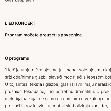
Ulaz besplatan
LIED KONCERT
Program možete preuzeti
s poveznice
.
O programu
‘Lied’ je umjetnička pjesma (art song, solo pjesma) koj
srži oda/himna glazbi, slaveći moć riječi s lepezom bo
U toj sintezi teksta i glazbe, glas i klavir imaju nerask
pružajući tekstualnoj lirici potrebnu dramatiku. U pre
melodijama koja, ne samo da dominira u vokalnoj dion
provlači i kroz klavirsku, motivi simboliziraju karakter, 