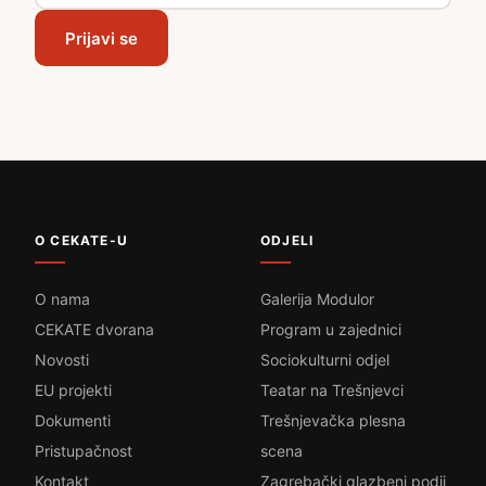
Prijavi se
O CEKATE-U
ODJELI
O nama
Galerija Modulor
CEKATE dvorana
Program u zajednici
Novosti
Sociokulturni odjel
EU projekti
Teatar na Trešnjevci
Dokumenti
Trešnjevačka plesna
Pristupačnost
scena
Kontakt
Zagrebački glazbeni podij