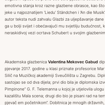
emotivna stanja kroz razne glazbene obrasce, kao što
jeke u najpoznatijem ‘Liedu’ Ständchen i ‘An die Musik’
autor teksta nudi zahvalu Glazbi za uljepšavanje dane
ga u bolji svijet i obećavajući mu svjetliju budućnost, k
neraskidivoj vezi ocrtava Schubert u svojim glazbeni
Akademska glazbenica
Valentina Mekovec Gabud
dip
pjevanje 2017. godine u klasi priznate profesorice Mar
Silič na Muzičkoj akademiji Sveučilišta u Zagrebu. Dip
sastojao se od dva dijela; prvi dio bila je diplomska iz
Pimpinone” G. F. Telemanna u kojoj je utjelovila ulogu
kazalištu Mala scena; drugi dio bio je pisani rad na t
pjevač em početnikom“. Dobitnica je mnogih državnih,