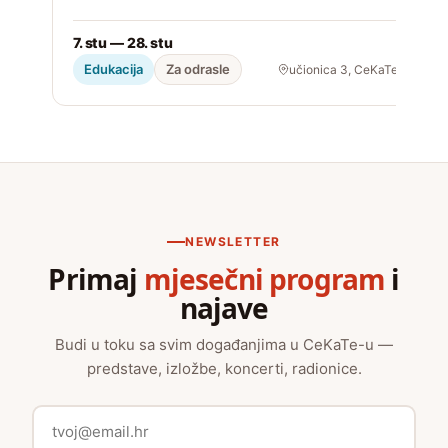
2
7. stu — 28. stu
Edukacija
Za odrasle
učionica 3, CeKaTe
NEWSLETTER
Primaj
mjesečni program
i
najave
Budi u toku sa svim događanjima u CeKaTe-u —
predstave, izložbe, koncerti, radionice.