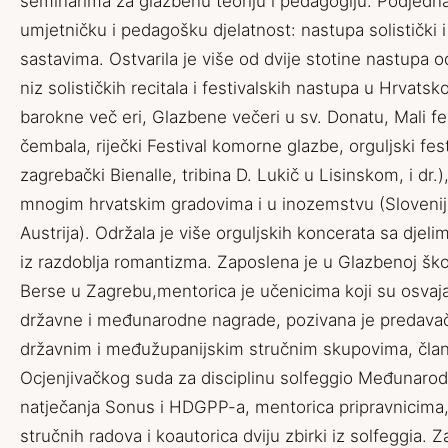
seminarima za glazbenu teoriju i pedagogiju. Podjedna
umjetničku i pedagošku djelatnost: nastupa solistički
sastavima. Ostvarila je više od dvije stotine nastupa od
niz solističkih recitala i festivalskih nastupa u Hrvatsk
barokne več eri, Glazbene večeri u sv. Donatu, Mali fe
čembala, riječki Festival komorne glazbe, orguljski fes
zagrebački Bienalle, tribina D. Lukič u Lisinskom, i dr.
mnogim hrvatskim gradovima i u inozemstvu (Slovenija, 
Austrija). Održala je više orguljskih koncerata sa djeli
iz razdoblja romantizma. Zaposlena je u Glazbenoj ško
Berse u Zagrebu,mentorica je učenicima koji su osvajal
državne i međunarodne nagrade, pozivana je predavač
državnim i međužupanijskim stručnim skupovima, član
Ocjenjivačkog suda za disciplinu solfeggio Međunaro
natječanja Sonus i HDGPP-a, mentorica pripravnicima,
stručnih radova i koautorica dviju zbirki iz solfeggia. Z