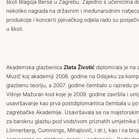
školi Blagoja Berse u Zagrebu. Zajedno s učenicima do
nekoliko nagrada na državnim i međunarodnim natjeca
produkcije i koncerti pjevačkog odjela rado su posječi
u školi.
Akademska glazbenica
Zlata Životić
diplomirala je na
Muzič koj akademiji 2006. godine na Odsjeku za kompo
glazbenu teoriju, a 2007. godine čembalo u razredu pr
Višnje Mažuran kod koje je 2009. godine završila i um
usavršavanje kao prva postdiplomantica čembala u pov
zagrebačke Akademije. Usavršavala se na majstorski
za baroknu glazbu pod vodstvom priznatih umjetnika 
Lönnerberg, Cummings, Mihajlovič, i dr.), kao i na bro