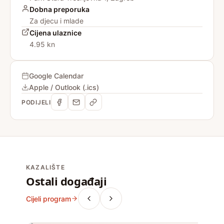
Dobna preporuka
Za djecu i mlade
Cijena ulaznice
4.95 kn
Google Calendar
Apple / Outlook (.ics)
PODIJELI
KAZALIŠTE
Ostali događaji
Cijeli program