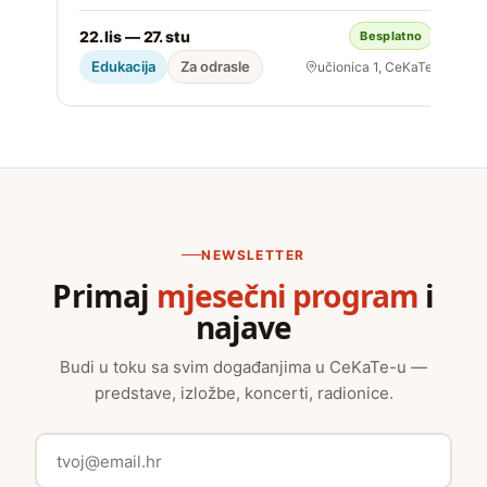
22. lis — 27. stu
Besplatno
S
Edukacija
Za odrasle
učionica 1, CeKaTe
NEWSLETTER
Primaj
mjesečni program
i
najave
Budi u toku sa svim događanjima u CeKaTe-u —
predstave, izložbe, koncerti, radionice.