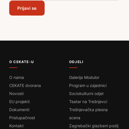
Prijavi se
O CEKATE-U
ODJELI
O nama
Galerija Modulor
CEKATE dvorana
Program u zajednici
Novosti
Sociokulturni odjel
EU projekti
Teatar na Trešnjevci
Dokumenti
Trešnjevačka plesna
Pristupačnost
scena
Kontakt
Zagrebački glazbeni podij