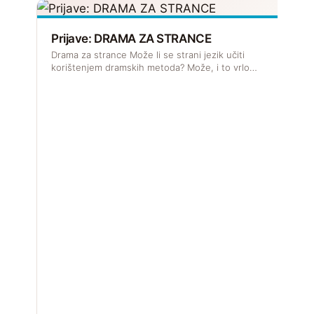
Prijave: DRAMA ZA STRANCE
Drama za strance Može li se strani jezik učiti
korištenjem dramskih metoda? Može, i to vrlo…
R
J
s
