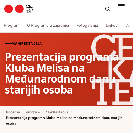
Program
O Programu u zajednici
Fotogalerija
Linkovi
Arh
MANIFESTACIJA
Prezentacija programa
Kluba Melisa na
Međunarodnom danu
starijih osoba
Početna
/
Program
/
Manifestacija
/
Prezentacija programa Kluba Melisa na Međunarodnom danu starijih
osoba