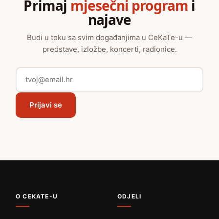
Primaj
mjesečni program
i
najave
Budi u toku sa svim događanjima u CeKaTe-u —
predstave, izložbe, koncerti, radionice.
Prijavi se
O CEKATE-U
ODJELI