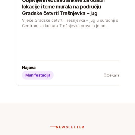
lokacije i teme murala na području
Gradske četvrti Trešnjevka – jug
D
s
Vijeće Gradske četvrti Trešnjevka – jug u suradnji s
M
Centrom za kulturu Trešnjevka provelo je od…
S
Najava
Manifestacija
CeKaTe
NEWSLETTER