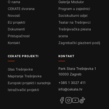
O nama
Galerija Modulor
CEKATE dvorana
Program u zajednici
Novosti
Sociokulturni odjel
EU projekti
Teatar na Trešnjevci
Dokumenti
Trešnjevačka plesna
Pristupačnost
scena
Kontakt
Zagrebački glazbeni podij
CEKATE PROJEKTI
KONTAKT
Park Stara Trešnjevka 1
Glas Trešnjevke
10000 Zagreb
Mapiranje Trešnjevke
+385 1 3027 411
Europski projekti i suradnja
info@cekate.hr
Istraživački projekti