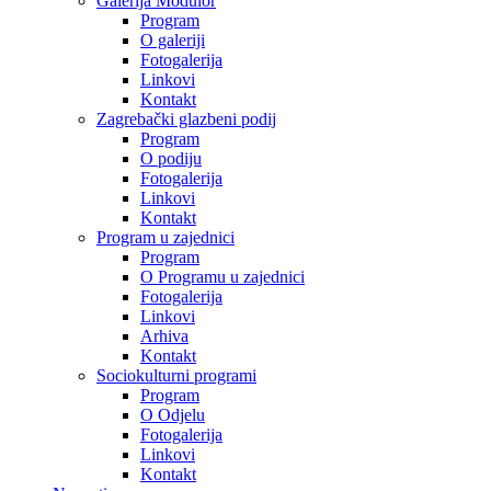
Galerija Modulor
Program
O galeriji
Fotogalerija
Linkovi
Kontakt
Zagrebački glazbeni podij
Program
O podiju
Fotogalerija
Linkovi
Kontakt
Program u zajednici
Program
O Programu u zajednici
Fotogalerija
Linkovi
Arhiva
Kontakt
Sociokulturni programi
Program
O Odjelu
Fotogalerija
Linkovi
Kontakt