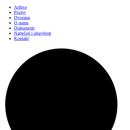
Arhiva
Pozivi
Dvorana
O nama
Dokumenti
Natječaji i obavijesti
Kontakt