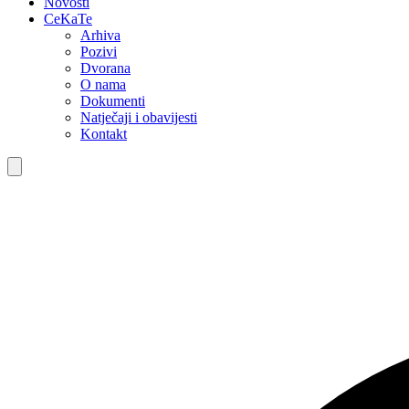
Novosti
CeKaTe
Arhiva
Pozivi
Dvorana
O nama
Dokumenti
Natječaji i obavijesti
Kontakt