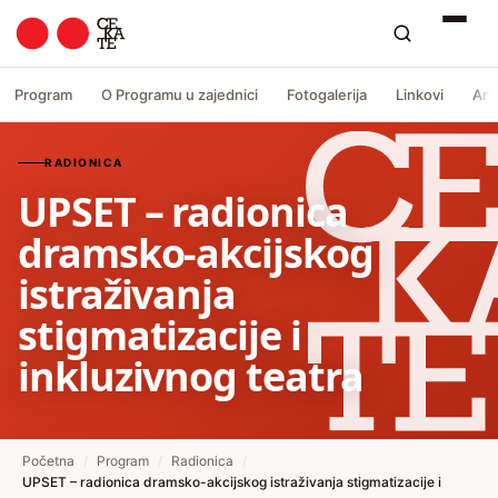
Program
O Programu u zajednici
Fotogalerija
Linkovi
Arh
RADIONICA
UPSET – radionica
dramsko-akcijskog
istraživanja
stigmatizacije i
inkluzivnog teatra
Početna
/
Program
/
Radionica
/
UPSET – radionica dramsko-akcijskog istraživanja stigmatizacije i