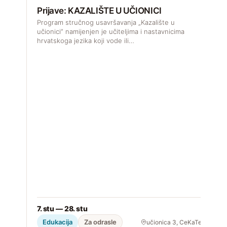
Prijave: KAZALIŠTE U UČIONICI
Program stručnog usavršavanja „Kazalište u
učionici” namijenjen je učiteljima i nastavnicima
hrvatskoga jezika koji vode ili…
D
k
2
7. stu — 28. stu
Edukacija
Za odrasle
učionica 3, CeKaTe