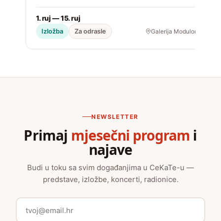
1. ruj — 15. ruj
2
Izložba
Za odrasle
Galerija Modulor
NEWSLETTER
Primaj
mjesečni program
i
najave
Budi u toku sa svim događanjima u CeKaTe-u —
predstave, izložbe, koncerti, radionice.