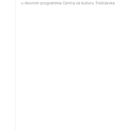
u likovnim programima Centra za kulturu Trešnjevka.
V
f
u