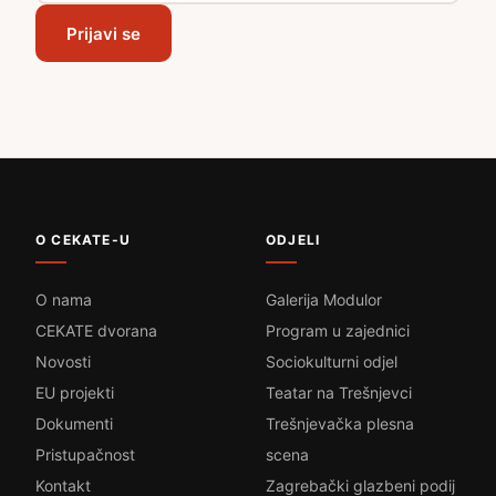
Prijavi se
O CEKATE-U
ODJELI
O nama
Galerija Modulor
CEKATE dvorana
Program u zajednici
Novosti
Sociokulturni odjel
EU projekti
Teatar na Trešnjevci
Dokumenti
Trešnjevačka plesna
Pristupačnost
scena
Kontakt
Zagrebački glazbeni podij