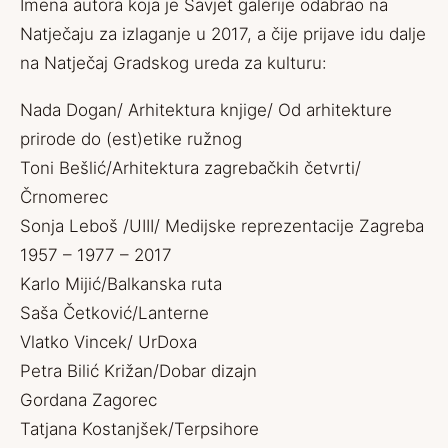
Imena autora koja je Savjet galerije odabrao na
Natječaju za izlaganje u 2017, a čije prijave idu dalje
na Natječaj Gradskog ureda za kulturu:
Nada Dogan/ Arhitektura knjige/ Od arhitekture
prirode do (est)etike ružnog
Toni Bešlić/Arhitektura zagrebačkih četvrti/
Črnomerec
Sonja Leboš /UIII/ Medijske reprezentacije Zagreba
1957 – 1977 – 2017
Karlo Mijić/Balkanska ruta
Saša Četković/Lanterne
Vlatko Vincek/ UrDoxa
Petra Bilić Križan/Dobar dizajn
Gordana Zagorec
Tatjana Kostanjšek/Terpsihore