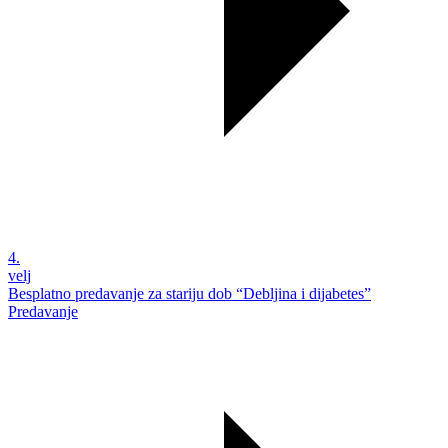
4.
velj
Besplatno predavanje za stariju dob “Debljina i dijabetes”
Predavanje