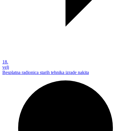
18.
velj
Besplatna radionica starih tehnika izrade nakita