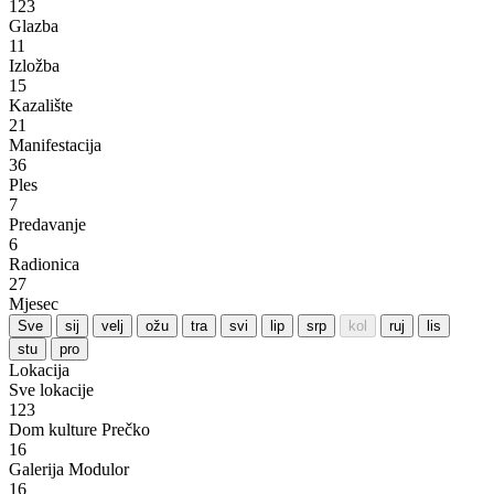
123
Glazba
11
Izložba
15
Kazalište
21
Manifestacija
36
Ples
7
Predavanje
6
Radionica
27
Mjesec
Sve
sij
velj
ožu
tra
svi
lip
srp
kol
ruj
lis
stu
pro
Lokacija
Sve lokacije
123
Dom kulture Prečko
16
Galerija Modulor
16