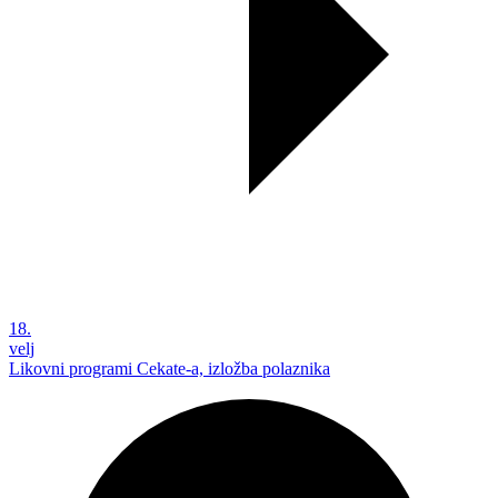
18.
velj
Likovni programi Cekate-a, izložba polaznika