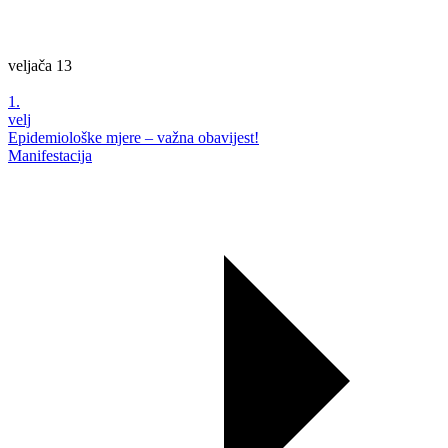
veljača
13
1.
velj
Epidemiološke mjere – važna obavijest!
Manifestacija