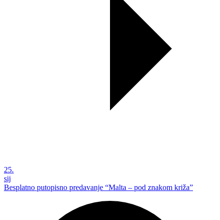
25.
sij
Besplatno putopisno predavanje “Malta – pod znakom križa”