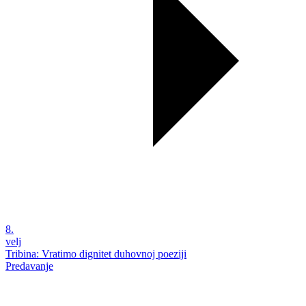
8.
velj
Tribina: Vratimo dignitet duhovnoj poeziji
Predavanje