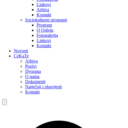
Linkovi
Arhiva
Kontakt
Sociokulturni programi
Program
O Odjelu
Fotogalerija
Linkovi
Kontakt
Novosti
CeKaTe
Arhiva
Pozivi
Dvorana
O nama
Dokumenti
Natječaji i obavijesti
Kontakt