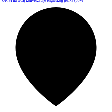
UPISI na tečaj konverzacije engleskog jezika (50+)