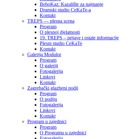
BeboKaz: Kazalište za najmanje
Dramski studio CeKaTe-a
Kontakt
TREPS — plesna scena
Program
O plesnoj djelatnosti
19. TREPS – prijave i ostale informacije
Plesni studio CeKaTe
Kontakt
Galerija Modulor
Program
O galeriji
Fotogalerija
Linkovi
Kontakt
Zagrebački glazbeni podij
Program
O podiju
Fotogalerija
Linkovi
Kontakt
Program u zajednici
Program
O Programu u zajednici
Fotogalerija