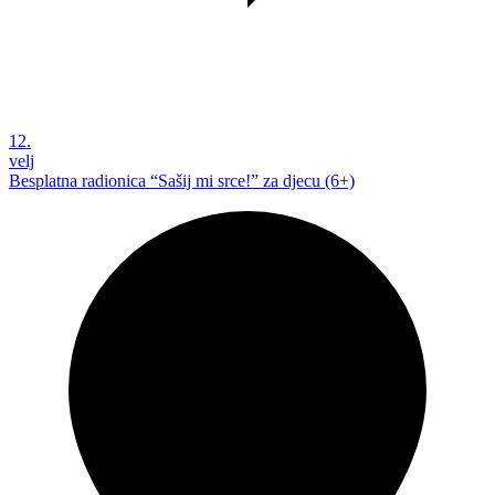
12.
velj
Besplatna radionica “Sašij mi srce!” za djecu (6+)