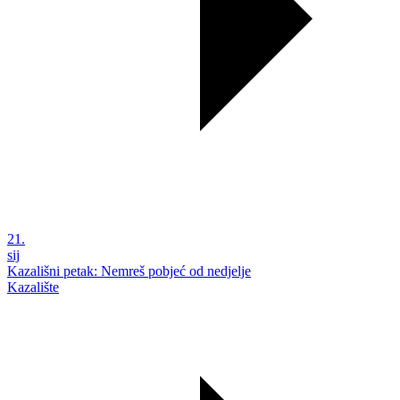
21.
sij
Kazališni petak: Nemreš pobjeć od nedjelje
Kazalište