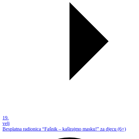
19.
velj
Besplatna radionica “Fašnik – kaširajmo masku!” za djecu (6+)