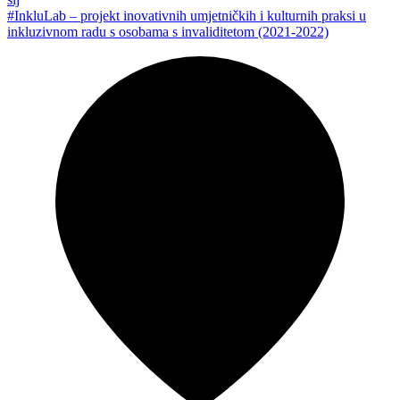
#InkluLab – projekt inovativnih umjetničkih i kulturnih praksi u
inkluzivnom radu s osobama s invaliditetom (2021-2022)