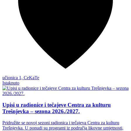
učionica 1, CeKaTe
Istaknuto
Upisi u radionice i tečajeve Centra za kulturu
Trešnjevka – sezona 2026./2027.
Pridružite se novoj sezoni radionica i tečajeva Centra za kulturu
Trešnjevka. U ponudi su programi iz područja likovne umjetnosti,