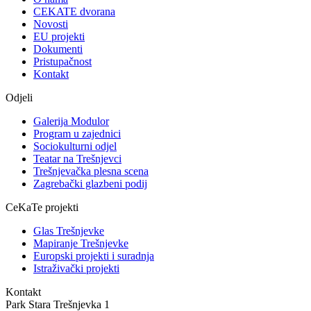
CEKATE dvorana
Novosti
EU projekti
Dokumenti
Pristupačnost
Kontakt
Odjeli
Galerija Modulor
Program u zajednici
Sociokulturni odjel
Teatar na Trešnjevci
Trešnjevačka plesna scena
Zagrebački glazbeni podij
CeKaTe projekti
Glas Trešnjevke
Mapiranje Trešnjevke
Europski projekti i suradnja
Istraživački projekti
Kontakt
Park Stara Trešnjevka 1