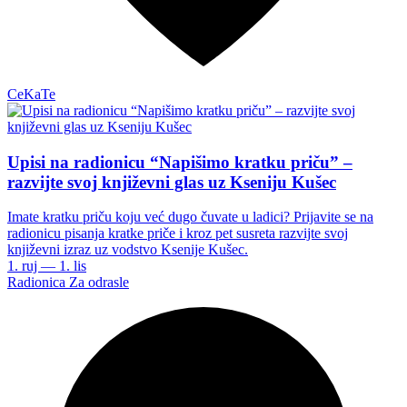
CeKaTe
Upisi na radionicu “Napišimo kratku priču” –
razvijte svoj književni glas uz Kseniju Kušec
Imate kratku priču koju već dugo čuvate u ladici? Prijavite se na
radionicu pisanja kratke priče i kroz pet susreta razvijte svoj
književni izraz uz vodstvo Ksenije Kušec.
1. ruj — 1. lis
Radionica
Za odrasle