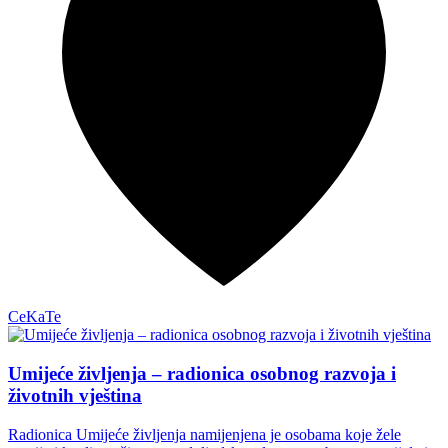
CeKaTe
Umijeće življenja – radionica osobnog razvoja i
životnih vještina
Radionica Umijeće življenja namijenjena je osobama koje žele