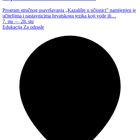
Program stručnog usavršavanja „Kazalište u učionici” namijenjen je
učiteljima i nastavnicima hrvatskoga jezika koji vode ili…
7. stu — 28. stu
Edukacija
Za odrasle