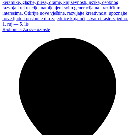
keramike, glazbe, plesa, drame, književnosti, jezika, osobnog
razvoja i rekreacije, namijenjeni svim generacijama i različitim
interesima. Otkrijte nove vještine, razvijajte kreativnost, upoznajte
nove ljude i postanite dio zajednice koja uči, stvara i raste zajedno.
1. ruj — 5. lis
Radionica
Za sve uzraste