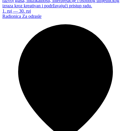
razvoj glasa, muzikalnosti, interpretacije i osobnog umjetničkog
izraza kroz kreativan i podržavajući pristup radu.
1. ruj — 30. ruj
Radionica
Za odrasle