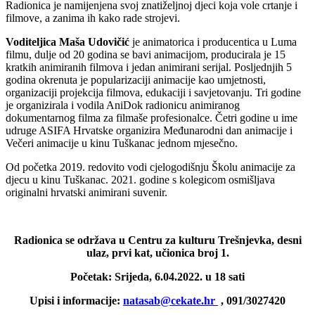
Radionica je namijenjena svoj znatiželjnoj djeci koja vole crtanje i
filmove, a zanima ih kako rade strojevi.
Voditeljica Maša Udovičić
je animatorica i producentica u Luma
filmu, dulje od 20 godina se bavi animacijom, producirala je 15
kratkih animiranih filmova i jedan animirani serijal. Posljednjih 5
godina okrenuta je popularizaciji animacije kao umjetnosti,
organizaciji projekcija filmova, edukaciji i savjetovanju. Tri godine
je organizirala i vodila AniDok radionicu animiranog
dokumentarnog filma za filmaše profesionalce. Četri godine u ime
udruge ASIFA Hrvatske organizira Međunarodni dan animacije i
Večeri animacije u kinu Tuškanac jednom mjesečno.
Od početka 2019. redovito vodi cjelogodišnju Školu animacije za
djecu u kinu Tuškanac. 2021. godine s kolegicom osmišljava
originalni hrvatski animirani suvenir.
Radionica se održava u Centru za kulturu Trešnjevka, desni
ulaz, prvi kat, učionica broj 1.
Početak: Srijeda, 6.04.2022. u 18 sati
Upisi i informacije:
natasab@cekate.hr
, 091/3027420