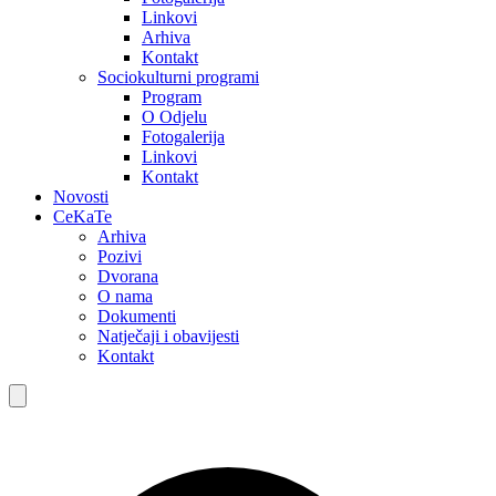
Linkovi
Arhiva
Kontakt
Sociokulturni programi
Program
O Odjelu
Fotogalerija
Linkovi
Kontakt
Novosti
CeKaTe
Arhiva
Pozivi
Dvorana
O nama
Dokumenti
Natječaji i obavijesti
Kontakt