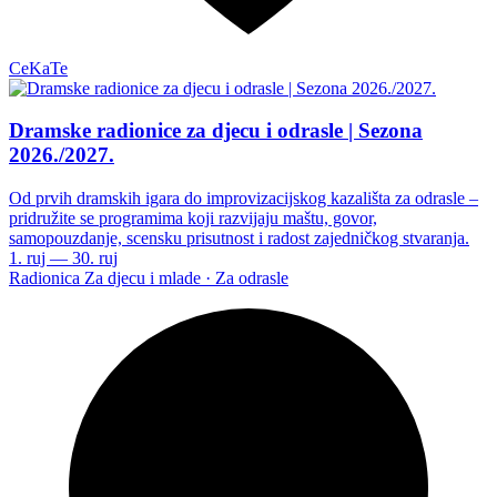
CeKaTe
Dramske radionice za djecu i odrasle | Sezona
2026./2027.
Od prvih dramskih igara do improvizacijskog kazališta za odrasle –
pridružite se programima koji razvijaju maštu, govor,
samopouzdanje, scensku prisutnost i radost zajedničkog stvaranja.
1. ruj — 30. ruj
Radionica
Za djecu i mlade · Za odrasle