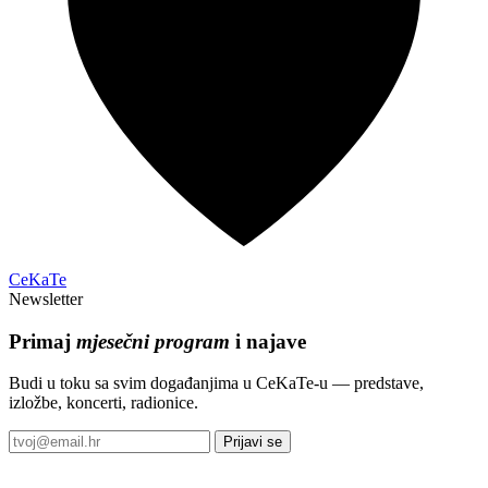
CeKaTe
Newsletter
Primaj
mjesečni program
i najave
Budi u toku sa svim događanjima u CeKaTe-u — predstave,
izložbe, koncerti, radionice.
Prijavi se