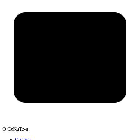
O CeKaTe-u
O nama