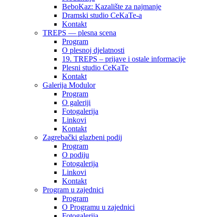
BeboKaz: Kazalište za najmanje
Dramski studio CeKaTe-a
Kontakt
TREPS — plesna scena
Program
O plesnoj djelatnosti
19. TREPS – prijave i ostale informacije
Plesni studio CeKaTe
Kontakt
Galerija Modulor
Program
O galeriji
Fotogalerija
Linkovi
Kontakt
Zagrebački glazbeni podij
Program
O podiju
Fotogalerija
Linkovi
Kontakt
Program u zajednici
Program
O Programu u zajednici
Fotogalerija