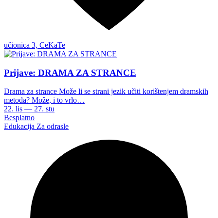
učionica 3, CeKaTe
Prijave: DRAMA ZA STRANCE
Drama za strance Može li se strani jezik učiti korištenjem dramskih
metoda? Može, i to vrlo…
22. lis — 27. stu
Besplatno
Edukacija
Za odrasle