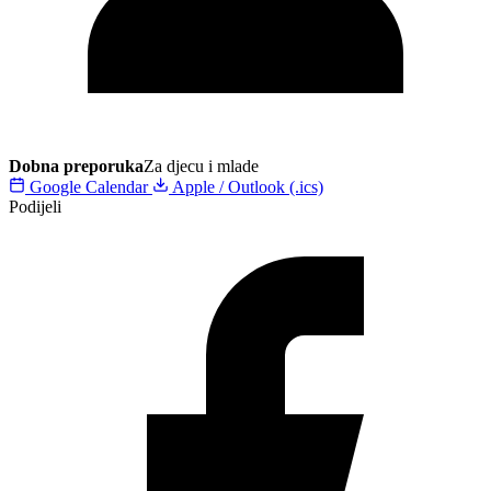
Dobna preporuka
Za djecu i mlade
Google Calendar
Apple / Outlook (.ics)
Podijeli