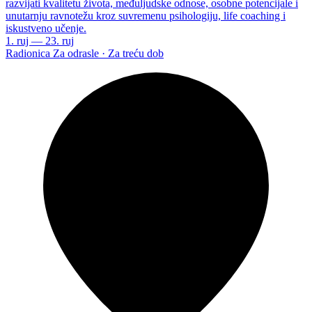
razvijati kvalitetu života, međuljudske odnose, osobne potencijale i
unutarnju ravnotežu kroz suvremenu psihologiju, life coaching i
iskustveno učenje.
1. ruj — 23. ruj
Radionica
Za odrasle · Za treću dob