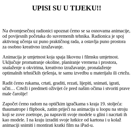
UPISI SU U TIJEKU!!
Na dvomjesečnoj radionici upoznat ćemo se sa osnovama animacije,
od povijesnih početaka do suvremenih tehnika. Radionica je spoj
aktivnog učenja uz puno praktičnog rada, a ostavlja puno prostora
za osobno kreativno izražavanje.
Animacija je umjetnost koja spaja likovnu i filmsku umjetnost.
Uključuje promatranje okoline, planiranje vremena i prostora,
snalaženje u okvirima, kreativno izražavanje, pronalaženje
optimalnih tehničkih rješenja, te samu izvedbu u materijalu ili crtežu.
Radit ćemo rukama, crtati, graditi, rezati, lijepiti, snimati, igrati,
učiti… Crteži i predmeti oživijet će pred našim očima i stvoriti prave
male čarolije!
Započet ćemo radom na optičkim igračkama s kraja 19. stoljeća:
thaumatrope i flipbook, zatim prijeći na animaciju u loopu na stroju
koji se zove zoetrope, pa napraviti svoje modele u glini i nacrtati ih
kao modele. I na kraju izraditi svoje lutkice od kartona i u kolaž
animaciji snimiti i montirati kratki film na iPad-u.