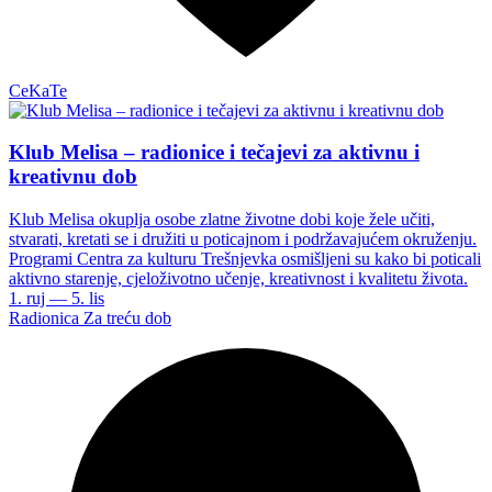
CeKaTe
Klub Melisa – radionice i tečajevi za aktivnu i
kreativnu dob
Klub Melisa okuplja osobe zlatne životne dobi koje žele učiti,
stvarati, kretati se i družiti u poticajnom i podržavajućem okruženju.
Programi Centra za kulturu Trešnjevka osmišljeni su kako bi poticali
aktivno starenje, cjeloživotno učenje, kreativnost i kvalitetu života.
1. ruj — 5. lis
Radionica
Za treću dob