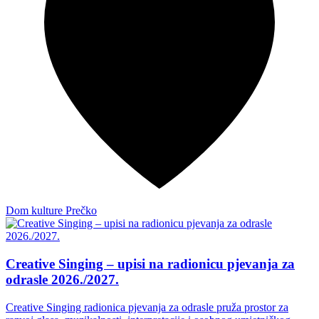
Dom kulture Prečko
Creative Singing – upisi na radionicu pjevanja za
odrasle 2026./2027.
Creative Singing radionica pjevanja za odrasle pruža prostor za