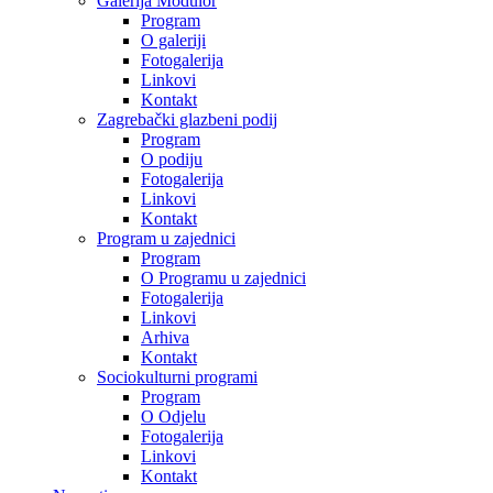
Galerija Modulor
Program
O galeriji
Fotogalerija
Linkovi
Kontakt
Zagrebački glazbeni podij
Program
O podiju
Fotogalerija
Linkovi
Kontakt
Program u zajednici
Program
O Programu u zajednici
Fotogalerija
Linkovi
Arhiva
Kontakt
Sociokulturni programi
Program
O Odjelu
Fotogalerija
Linkovi
Kontakt