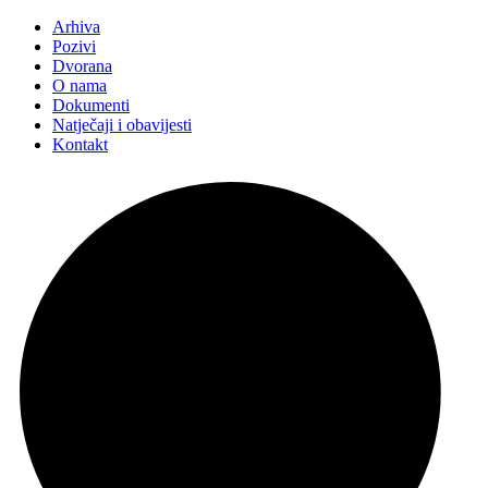
Arhiva
Pozivi
Dvorana
O nama
Dokumenti
Natječaji i obavijesti
Kontakt