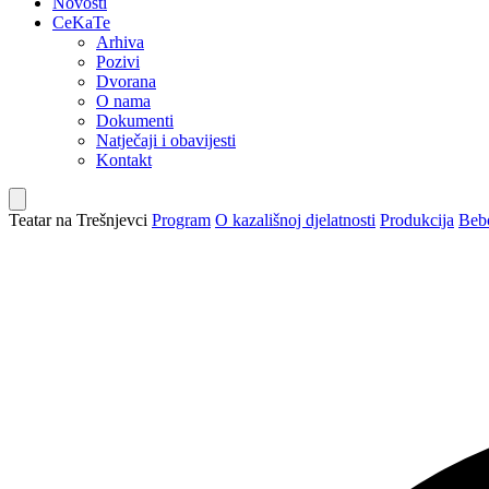
Novosti
CeKaTe
Arhiva
Pozivi
Dvorana
O nama
Dokumenti
Natječaji i obavijesti
Kontakt
Teatar na Trešnjevci
Program
O kazališnoj djelatnosti
Produkcija
Bebo