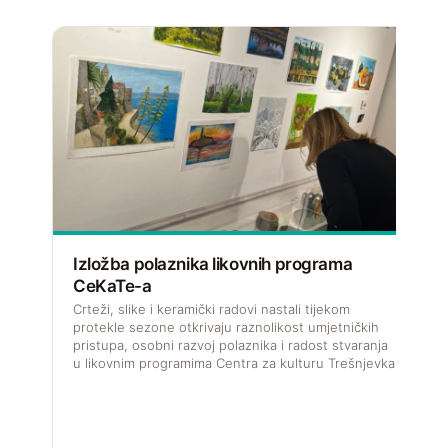
Izložba polaznika likovnih programa
CeKaTe-a
V
f
Crteži, slike i keramički radovi nastali tijekom
u
protekle sezone otkrivaju raznolikost umjetničkih
pristupa, osobni razvoj polaznika i radost stvaranja
u likovnim programima Centra za kulturu Trešnjevka.