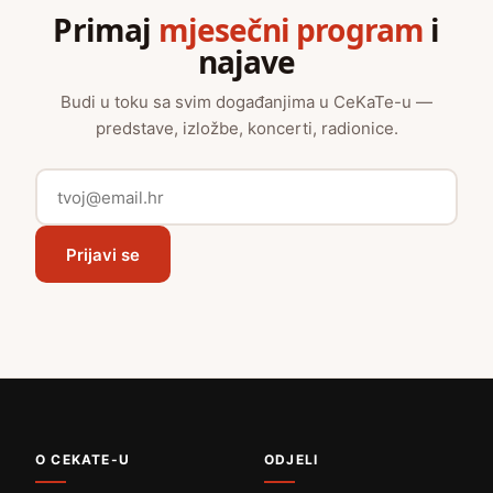
Primaj
mjesečni program
i
najave
Budi u toku sa svim događanjima u CeKaTe-u —
predstave, izložbe, koncerti, radionice.
Prijavi se
O CEKATE-U
ODJELI