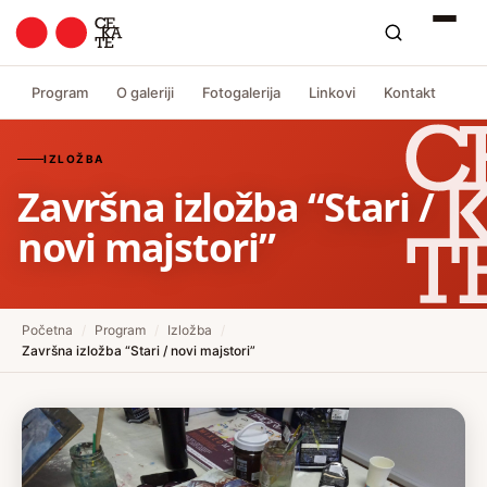
Program
O galeriji
Fotogalerija
Linkovi
Kontakt
IZLOŽBA
Završna izložba “Stari /
novi majstori”
Početna
/
Program
/
Izložba
/
Završna izložba “Stari / novi majstori”