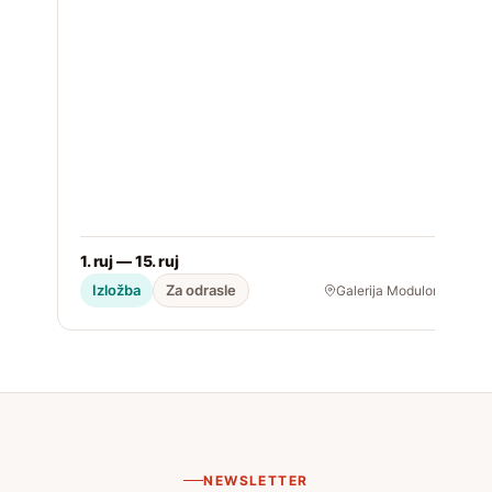
1. ruj — 15. ruj
2
Izložba
Za odrasle
Galerija Modulor
NEWSLETTER