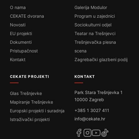
O nama
Galerija Modulor
CEKATE dvorana
Program u zajednici
Novosti
Sociokulturni odjel
EU projekti
Teatar na Trešnjevci
Dokumenti
Trešnjevačka plesna
Pristupačnost
scena
Kontakt
Zagrebački glazbeni podij
CEKATE PROJEKTI
KONTAKT
Park Stara Trešnjevka 1
Glas Trešnjevke
10000 Zagreb
Mapiranje Trešnjevke
+385 1 3027 411
Europski projekti i suradnja
info@cekate.hr
Istraživački projekti