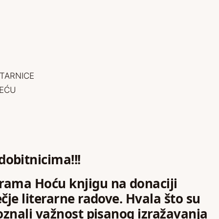
NTARNICE
REĆU
dobitnicima!!!
rama Hoću knjigu na donaciji
čje literarne radove. Hvala što su
poznali važnost pisanog izražavanja