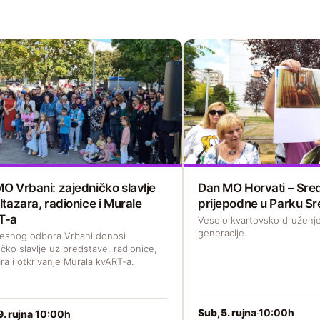
O Vrbani: zajedničko slavlje
Dan MO Horvati – Sred
ltazara, radionice i Murale
prijepodne u Parku Sr
T-a
Veselo kvartovsko druženje
generacije.
esnog odbora Vrbani donosi
čko slavlje uz predstave, radionice,
ra i otkrivanje Murala kvART-a.
Sub, 5. rujna
10:00h
·
9. rujna
10:00h
·