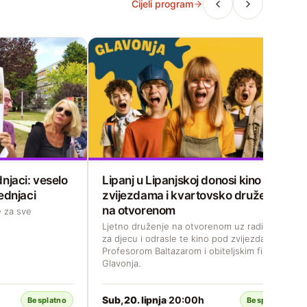
Cijeli program
njaci: veselo
Lipanj u Lipanjskoj donosi kino pod
ednjaci
zvijezdama i kvartovsko druženje
na otvorenom
 za sve
Ljetno druženje na otvorenom uz radionicu
za djecu i odrasle te kino pod zvijezdama s
Profesorom Baltazarom i obiteljskim filmom
Glavonja.
Sub, 20. lipnja
20:00h
·
Besplatno
Besplatno