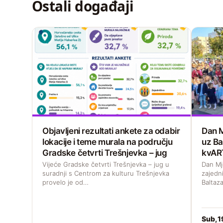
Ostali događaji
Objavljeni rezultati ankete za odabir
Dan M
lokacije i teme murala na području
uz Ba
Gradske četvrti Trešnjevka – jug
kvAR
Vijeće Gradske četvrti Trešnjevka – jug u
Dan Mj
suradnji s Centrom za kulturu Trešnjevka
zajedni
provelo je od…
Baltaza
Sub, 1