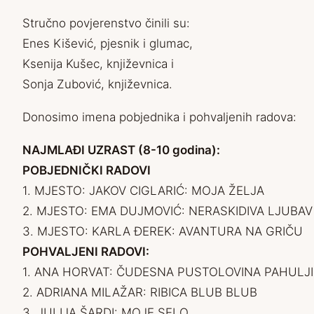
Stručno povjerenstvo činili su:
Enes Kišević, pjesnik i glumac,
Ksenija Kušec, književnica i
Sonja Zubović, književnica.
Donosimo imena pobjednika i pohvaljenih radova:
NAJMLAĐI UZRAST (8-10 godina):
POBJEDNIČKI RADOVI
1. MJESTO: JAKOV CIGLARIĆ: MOJA ŽELJA
2. MJESTO: EMA DUJMOVIĆ: NERASKIDIVA LJUBAV
3. MJESTO: KARLA ĐEREK: AVANTURA NA GRIČU
POHVALJENI RADOVI:
1. ANA HORVAT: ČUDESNA PUSTOLOVINA PAHULJ
2. ADRIANA MILAŽAR: RIBICA BLUB BLUB
3. JULIJA ŠARDI: MOJE SELO