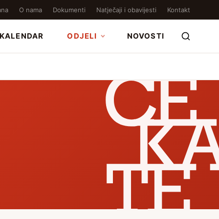
ana
O nama
Dokumenti
Natječaji i obavijesti
Kontakt
KALENDAR
ODJELI
NOVOSTI