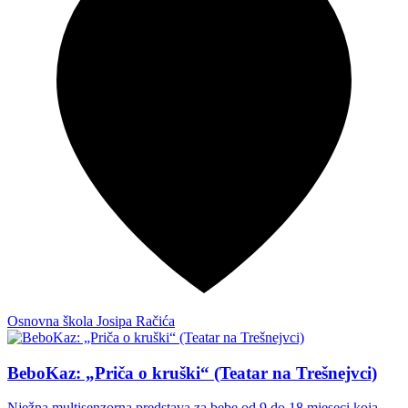
Osnovna škola Josipa Račića
BeboKaz: „Priča o kruški“ (Teatar na Trešnejvci)
Nježna multisenzorna predstava za bebe od 9 do 18 mjeseci koja