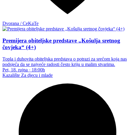
Dvorana / CeKaTe
Premijera obiteljske predstave „Košulja sretnog
čovjeka“ (4+)
Topla i duhovita obiteljska predstava o potrazi za srećom koja nas
podsjeća da se najveće radosti često kriju u malim stvarima.
Pet, 18. rujna
·
18:00h
Kazalište
Za djecu i mlade