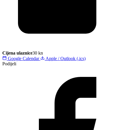
Cijena ulaznice
30 kn
Google Calendar
Apple / Outlook (.ics)
Podijeli