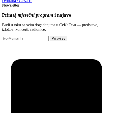
Dvorana / CeKaTe
Newsletter
Primaj
mjesečni program
i najave
Budi u toku sa svim događanjima u CeKaTe-u — predstave,
izložbe, koncerti, radionice.
Prijavi se