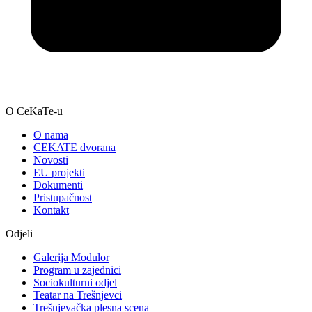
O CeKaTe-u
O nama
CEKATE dvorana
Novosti
EU projekti
Dokumenti
Pristupačnost
Kontakt
Odjeli
Galerija Modulor
Program u zajednici
Sociokulturni odjel
Teatar na Trešnjevci
Trešnjevačka plesna scena