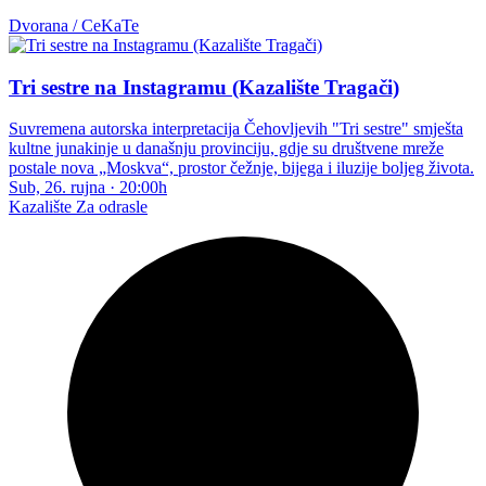
Dvorana / CeKaTe
Tri sestre na Instagramu (Kazalište Tragači)
Suvremena autorska interpretacija Čehovljevih "Tri sestre" smješta
kultne junakinje u današnju provinciju, gdje su društvene mreže
postale nova „Moskva“, prostor čežnje, bijega i iluzije boljeg života.
Sub, 26. rujna
·
20:00h
Kazalište
Za odrasle