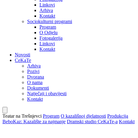
Linkovi
Arhiva
Kontakt
Sociokulturni programi
Program
O Odjelu
Fotogalerija
Linkovi
Kontakt
Novosti
CeKaTe
Arhiva
Pozivi
Dvorana
O nama
Dokumenti
Natječaji i obavijesti
Kontakt
Teatar na Trešnjevci
Program
O kazališnoj djelatnosti
Produkcija
BeboKaz: Kazalište za najmanje
Dramski studio CeKaTe-a
Kontakt