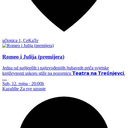
učionica 1, CeKaTe
Romeo i Julija (premijera)
Jedna od najljepših i najizvođenijih ljubavnih priča svjetske
književnosti uskoro stiže na pozornicu 𝗧𝗲𝗮𝘁𝗿𝗮 𝗻𝗮 𝗧𝗿𝗲𝘀̌𝗻𝗷𝗲𝘃𝗰𝗶.
…
Sub, 12. rujna
·
20:00h
Kazalište
Za sve uzraste