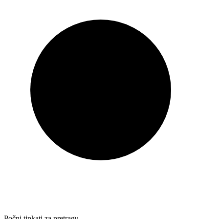
Počni tipkati za pretragu…