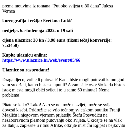
prema motivima iz romana “Put oko svijeta u 80 dana” Julesa
Vernea
koreografija i režija: Svetlana Lukić
nedjelja, 6. studenoga 2022. u 19 sati
cijena ulaznice: 30 kn / 3.98 eura (fiksni tečaj konverzije:
7,53450)
Kupite ulaznicu online:
https://www.ulaznice.hr/web/event/85/66
Ulaznice su rasprodane!
Draga djeco, volite li putovati? Kada biste mogli putovati kamo god
vam srce želi, kamo biste se uputili? A zamislite ovo: što kada biste s
istog mjesta mogli obići svijet i to u samo 60 minuta? Nema
problema!
Pitate se kako? Lako! Ako se ne može u svijet, može se svijet
dovesti k sebi. Pridružite se vrlo točnom svjetskom putniku Franji
Magliću i njegovom vjernom prijatelju Štefu Posvudiću na
nezaboravnom plesnom putovanju oko svijeta. Ukrcajte se na vlak
za Italiju, zaplešite u ritmu Afrike, otkrijte mistični Egipat i bajkovitu