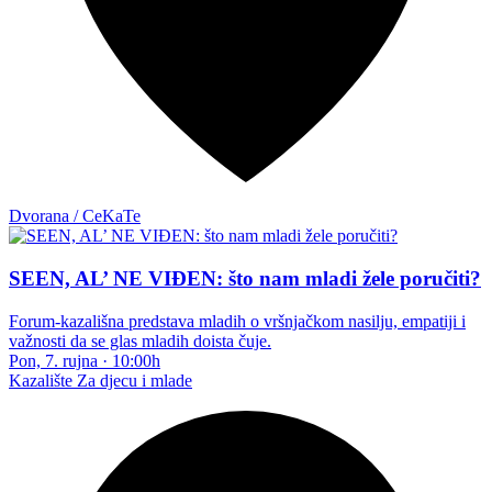
Dvorana / CeKaTe
SEEN, AL’ NE VIĐEN: što nam mladi žele poručiti?
Forum-kazališna predstava mladih o vršnjačkom nasilju, empatiji i
važnosti da se glas mladih doista čuje.
Pon, 7. rujna
·
10:00h
Kazalište
Za djecu i mlade