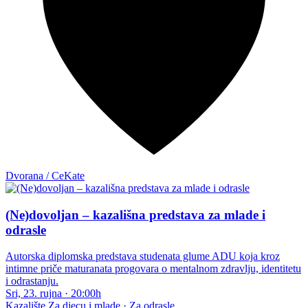
Dvorana / CeKate
(Ne)dovoljan – kazališna predstava za mlade i
odrasle
Autorska diplomska predstava studenata glume ADU koja kroz
intimne priče maturanata progovara o mentalnom zdravlju, identitetu
i odrastanju.
Sri, 23. rujna
·
20:00h
Kazalište
Za djecu i mlade · Za odrasle