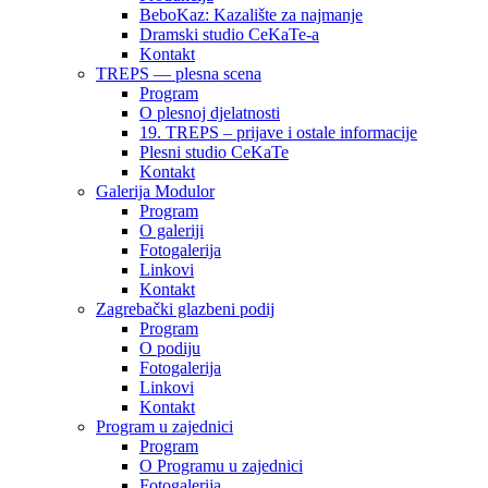
BeboKaz: Kazalište za najmanje
Dramski studio CeKaTe-a
Kontakt
TREPS — plesna scena
Program
O plesnoj djelatnosti
19. TREPS – prijave i ostale informacije
Plesni studio CeKaTe
Kontakt
Galerija Modulor
Program
O galeriji
Fotogalerija
Linkovi
Kontakt
Zagrebački glazbeni podij
Program
O podiju
Fotogalerija
Linkovi
Kontakt
Program u zajednici
Program
O Programu u zajednici
Fotogalerija