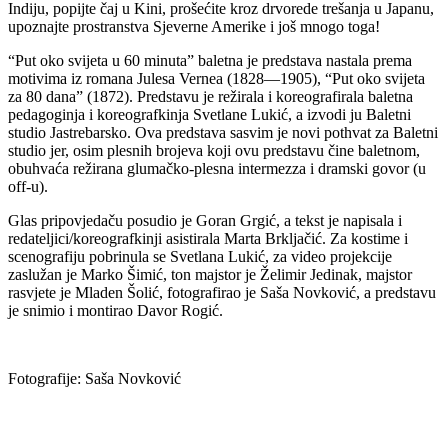
Indiju, popijte čaj u Kini, prošećite kroz drvorede trešanja u Japanu,
upoznajte prostranstva Sjeverne Amerike i još mnogo toga!
“Put oko svijeta u 60 minuta” baletna je predstava nastala prema
motivima iz romana Julesa Vernea (1828—1905), “Put oko svijeta
za 80 dana” (1872). Predstavu je režirala i koreografirala baletna
pedagoginja i koreografkinja Svetlane Lukić, a izvodi ju Baletni
studio Jastrebarsko. Ova predstava sasvim je novi pothvat za Baletni
studio jer, osim plesnih brojeva koji ovu predstavu čine baletnom,
obuhvaća režirana glumačko-plesna intermezza i dramski govor (u
off-u).
Glas pripovjedaču posudio je Goran Grgić, a tekst je napisala i
redateljici/koreografkinji asistirala Marta Brkljačić. Za kostime i
scenografiju pobrinula se Svetlana Lukić, za video projekcije
zaslužan je Marko Šimić, ton majstor je Želimir Jedinak, majstor
rasvjete je Mladen Šolić, fotografirao je Saša Novković, a predstavu
je snimio i montirao Davor Rogić.
Fotografije: Saša Novković