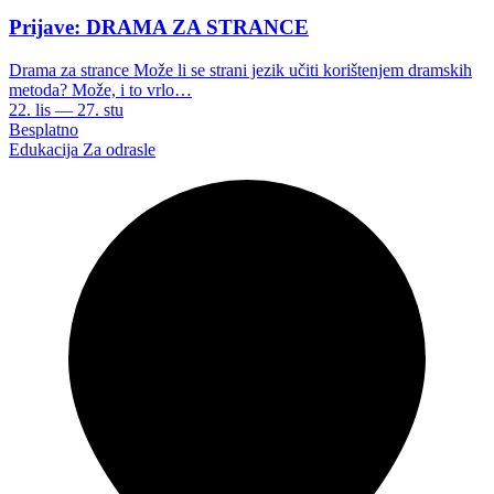
Prijave: DRAMA ZA STRANCE
Drama za strance Može li se strani jezik učiti korištenjem dramskih
metoda? Može, i to vrlo…
22. lis — 27. stu
Besplatno
Edukacija
Za odrasle