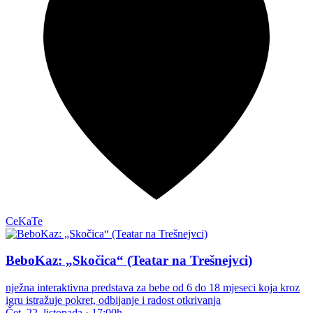
CeKaTe
BeboKaz: „Skočica“ (Teatar na Trešnejvci)
nježna interaktivna predstava za bebe od 6 do 18 mjeseci koja kroz
igru istražuje pokret, odbijanje i radost otkrivanja
Čet, 22. listopada
·
17:00h