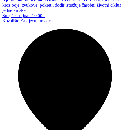
kroz boje, zvukove, pokret i dodir istražuje čarobni životni ciklus
jedne kruške.
Sub, 12. rujna
·
10:00h
Kazalište
Za djecu i mlade