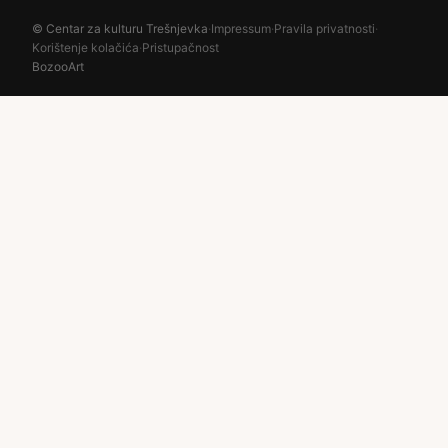
© Centar za kulturu Trešnjevka
·
Impressum
·
Pravila privatnosti
·
Korištenje kolačića
·
Pristupačnost
BozooArt