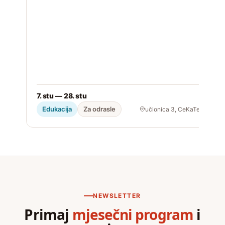
D
k
2
7. stu — 28. stu
Edukacija
Za odrasle
učionica 3, CeKaTe
NEWSLETTER
Primaj
mjesečni program
i