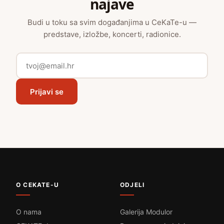
najave
Budi u toku sa svim događanjima u CeKaTe-u —
predstave, izložbe, koncerti, radionice.
Prijavi se
O CEKATE-U
ODJELI
O nama
Galerija Modulor