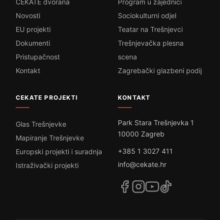
CEKATE dvorana
Program u zajednici
Novosti
Sociokulturni odjel
EU projekti
Teatar na Trešnjevci
Dokumenti
Trešnjevačka plesna
Pristupačnost
scena
Kontakt
Zagrebački glazbeni podij
CEKATE PROJEKTI
KONTAKT
Park Stara Trešnjevka 1
Glas Trešnjevke
10000 Zagreb
Mapiranje Trešnjevke
+385 1 3027 411
Europski projekti i suradnja
info@cekate.hr
Istraživački projekti