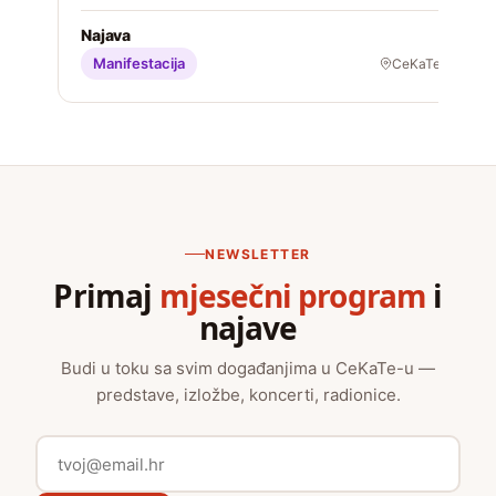
S
Najava
Manifestacija
CeKaTe
NEWSLETTER
Primaj
mjesečni program
i
najave
Budi u toku sa svim događanjima u CeKaTe-u —
predstave, izložbe, koncerti, radionice.