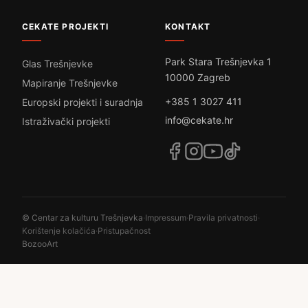
CEKATE PROJEKTI
KONTAKT
Park Stara Trešnjevka 1
Glas Trešnjevke
10000 Zagreb
Mapiranje Trešnjevke
+385 1 3027 411
Europski projekti i suradnja
info@cekate.hr
Istraživački projekti
© Centar za kulturu Trešnjevka
·
Impressum
·
Pravila privatnosti
·
Korištenje kolačića
·
Pristupačnost
BozooArt