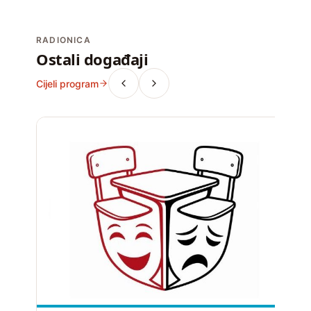
RADIONICA
Ostali događaji
Cijeli program
D
k