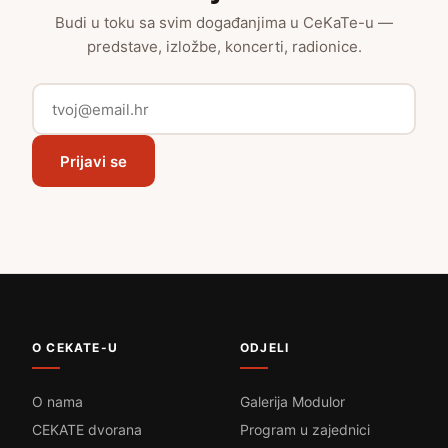
Budi u toku sa svim događanjima u CeKaTe-u —
predstave, izložbe, koncerti, radionice.
Prijavi se
O CEKATE-U
ODJELI
O nama
Galerija Modulor
CEKATE dvorana
Program u zajednici