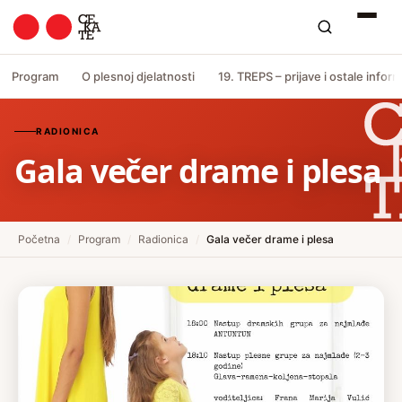
Program
O plesnoj djelatnosti
19. TREPS – prijave i ostale inform
RADIONICA
Gala večer drame i plesa
Početna
/
Program
/
Radionica
/
Gala večer drame i plesa