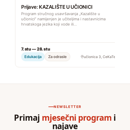
Prijave: KAZALIŠTE U UČIONICI
Program stručnog usavršavanja „Kazalište u
učionici” namijenjen je učiteljima i nastavnicima
hrvatskoga jezika koji vode ili…
2
7. stu — 28. stu
Edukacija
Za odrasle
učionica 3, CeKaTe
NEWSLETTER
Primaj
mjesečni program
i
najave