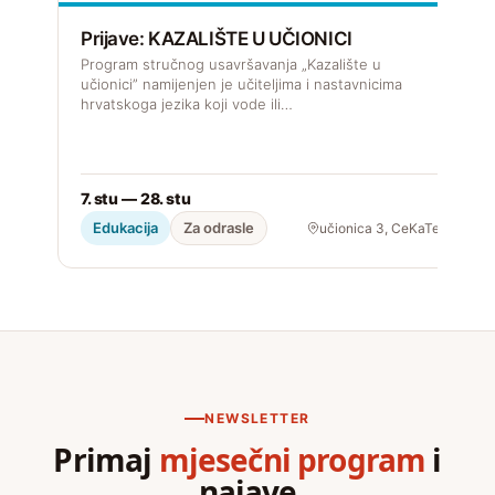
k
Prijave: KAZALIŠTE U UČIONICI
Program stručnog usavršavanja „Kazalište u
učionici” namijenjen je učiteljima i nastavnicima
hrvatskoga jezika koji vode ili…
2
7. stu — 28. stu
Edukacija
Za odrasle
učionica 3, CeKaTe
NEWSLETTER
Primaj
mjesečni program
i
najave