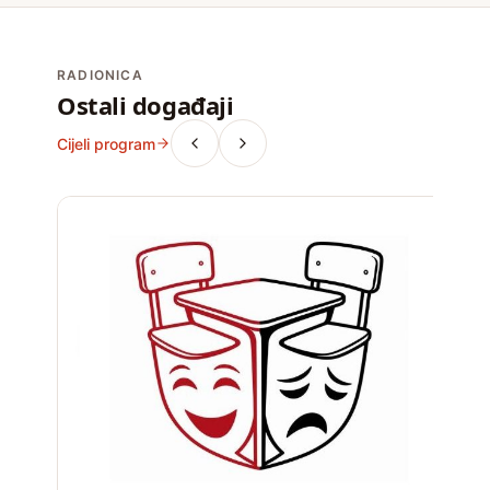
RADIONICA
Ostali događaji
Cijeli program
D