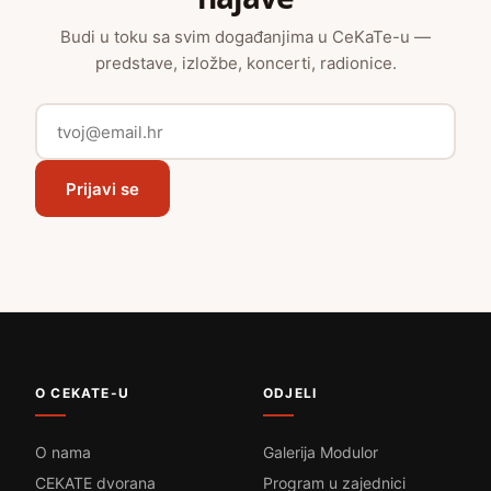
Budi u toku sa svim događanjima u CeKaTe-u —
predstave, izložbe, koncerti, radionice.
Prijavi se
O CEKATE-U
ODJELI
O nama
Galerija Modulor
CEKATE dvorana
Program u zajednici