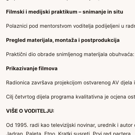
Filmski i medijski praktikum – snimanje in situ
Polaznici pod mentorstvom voditelja podijeljeni u rad
Pregled materijala, montaža i postprodukcija
Praktični dio obrade snimljenog materijala obuhvaća: 
Prikazivanje filmova
Radionica završava projekcijom ostvarenog AV djela i 
Cilj četvrtog dijela programa kvalitativna je ocjena o
VIŠE O VODITELJU:
Od 1995. radi kao televizijski novinar, urednik i au
Jadran, Paleta, Etno, Kratki susreti, Prvi red partera…