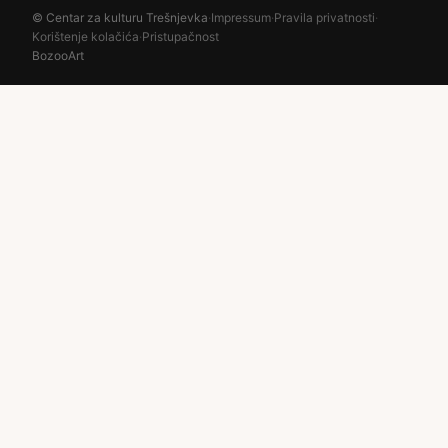
© Centar za kulturu Trešnjevka
·
Impressum
·
Pravila privatnosti
·
Korištenje kolačića
·
Pristupačnost
BozooArt