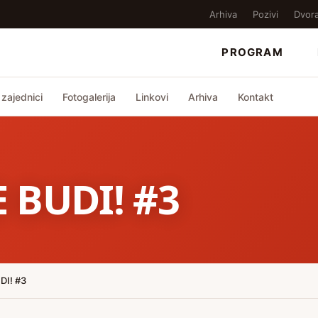
Arhiva
Pozivi
Dvor
PROGRAM
zajednici
Fotogalerija
Linkovi
Arhiva
Kontakt
 BUDI! #3
DI! #3