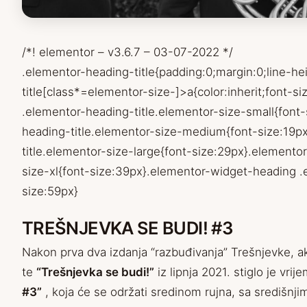
/*! elementor – v3.6.7 – 03-07-2022 */
.elementor-heading-title{padding:0;margin:0;line-h
title[class*=elementor-size-]>a{color:inherit;font-si
.elementor-heading-title.elementor-size-small{font
heading-title.elementor-size-medium{font-size:19p
title.elementor-size-large{font-size:29px}.elemento
size-xl{font-size:39px}.elementor-widget-heading .
size:59px}
TREŠNJEVKA SE BUDI! #3
Nakon prva dva izdanja “razbuđivanja” Trešnjevke, a
te
“Trešnjevka se budi!”
iz lipnja 2021. stiglo je vrij
#3”
, koja će se održati sredinom rujna, sa središn