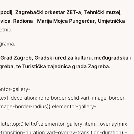
podij
,
Zagrebački orkestar ZET-a
,
Tehnički muzej
,
vica
,
Radiona
i
Marija Mojca Pungerčar
,
Umjetnička
etnic
ograma.
a
Grad Zagreb
, Gradski ured za kulturu, međugradsku i
reba, te Turistička zajednica grada Zagreba.
ntor-gallery-
;text-decoration:none;border:solid var(–image-border-
image-border-radius)}.elementor-gallery-
ute;top:0;left:0}.elementor-gallery-item__overlay{mix-
ansition-duration:var(–overlay-transition-duration);-