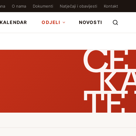
ana
O nama
Dokumenti
Natječaji i obavijesti
Kontakt
KALENDAR
ODJELI
NOVOSTI