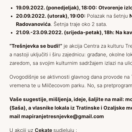
19.09.2022. (ponedjeljak), 18:00:
Otvorenje izl
20.09.2022. (utorak), 19:00:
Polazak na šetnju
N
Radovanovića
. Šetnja traje oko 2 sata.
21.09.-23.09.2022. (srijeda-petak), 18h: Na ka
“Trešnjevka se budi!”
je akcija Centra za kulturu T
a nastoji uključiti i širu zajednicu: građane, okolne l
zaredom, sa svojim kulturnim sadržajem izlazi na ulic
Ovogodišnje se aktivnosti glavnog dana provode na 
vremena te u Milčecovom parku. No, sa pretprogramo
Vaše sugestije, mišljenja, ideje, šaljite na mail:
mo
(Saša),
a vlasnike lokala iz Tratinske i Ozaljske 
mail
mapiranjetresnjevke@gmail.com
U akciji uz
Cekate
sudjeluju :