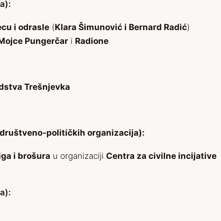
a):
cu i odrasle
(
Klara Šimunović i Bernard Radić
)
Mojce Pungerčar
i
Radione
dstva Trešnjevka
društveno-političkih organizacija):
iga i brošura
u organizaciji
Centra za civilne incijative
a):