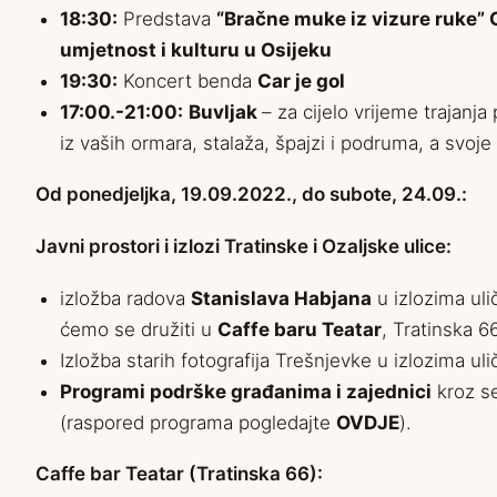
18:30:
Predstava
“Bračne muke iz vizure ruke”
umjetnost i kulturu u Osijeku
19:30:
Koncert benda
Car je gol
17:00.-21:00:
Buvljak
– za cijelo vrijeme trajanj
iz vaših ormara, stalaža, špajzi i podruma, a svoje 
Od ponedjeljka, 19.09.2022., do subote, 24.09.:
Javni prostori i izlozi Tratinske i Ozaljske ulice:
izložba radova
Stanislava Habjana
u izlozima uli
ćemo se družiti u
Caffe baru Teatar
, Tratinska 6
Izložba starih fotografija Trešnjevke u izlozima uli
Programi podrške građanima i zajednici
kroz se
(raspored programa pogledajte
OVDJE
).
Caffe bar Teatar (Tratinska 66):