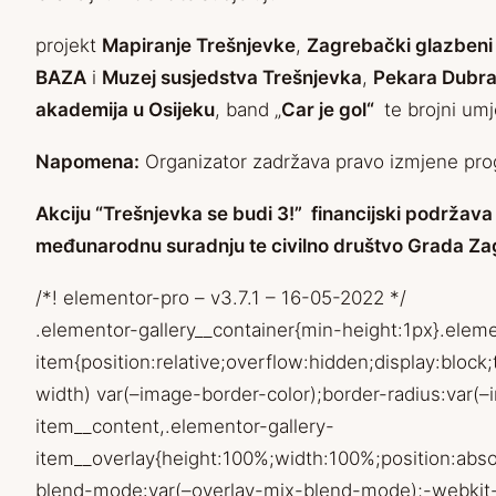
projekt
Mapiranje Trešnjevke
,
Zagrebački glazbeni 
BAZA
i
Muzej susjedstva Trešnjevka
,
Pekara Dubra
akademija u Osijeku
, band „
Car je gol“
te brojni umj
Napomena:
Organizator zadržava pravo izmjene pr
Akciju “Trešnjevka se budi 3!” financijski podržav
međunarodnu suradnju te civilno društvo Grada Zag
/*! elementor-pro – v3.7.1 – 16-05-2022 */
.elementor-gallery__container{min-height:1px}.eleme
item{position:relative;overflow:hidden;display:block
width) var(–image-border-color);border-radius:var(–
item__content,.elementor-gallery-
item__overlay{height:100%;width:100%;position:absol
blend-mode:var(–overlay-mix-blend-mode);-webkit-tr