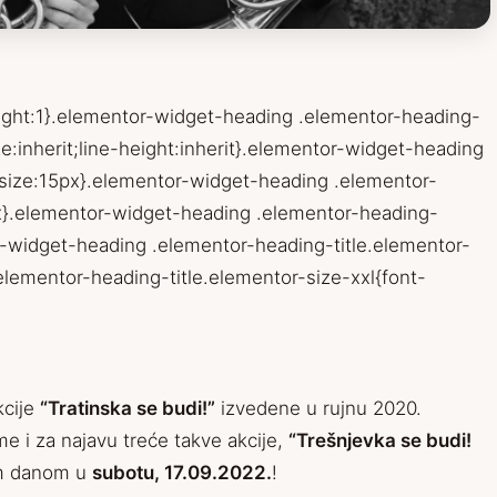
eight:1}.elementor-widget-heading .elementor-heading-
ze:inherit;line-height:inherit}.elementor-widget-heading
-size:15px}.elementor-widget-heading .elementor-
x}.elementor-widget-heading .elementor-heading-
r-widget-heading .elementor-heading-title.elementor-
elementor-heading-title.elementor-size-xxl{font-
kcije
“Tratinska se budi!”
izvedene u rujnu 2020.
eme i za najavu treće takve akcije,
“Trešnjevka se budi!
jim danom u
subotu, 17.09.2022.
!