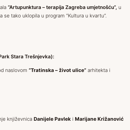
vala
“Artupunktura – terapija Zagreba umjetnošću”
,
u
ja se tako uklopila u program “Kultura u kvartu”.
Park Stara Trešnjevka):
 pod naslovom
“Tratinska – život ulice”
arhitekta i
nje književnica
Danijele Pavlek
i
Marijane Križanović