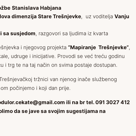
ožbe
Stanislava Habjana
ova dimenzija Stare Trešnjevke
, uz voditelja
Vanju
vi sa susjedom
, razgovori sa ljudima iz kvarta
rešnjevka i njegovog projekta
“Mapiranje Trešnjevke”
,
okale, udruge i inicijative. Provodi se već treću godinu
u i trg te na taj način on svima postaje dostupan.
Trešnjevačkoj tržnici van njenog inače službenog
m počinjemo i koji dan prije.
dulor.cekate@gmail.com
ili na br tel. 091 3027 412
molimo da se jave sa svojim sugestijama na