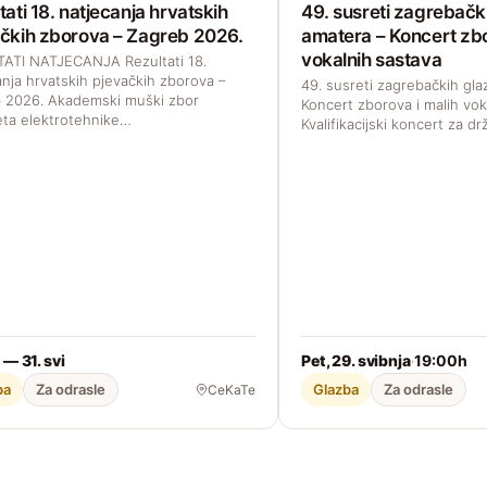
tati 18. natjecanja hrvatskih
49. susreti zagrebačk
čkih zborova – Zagreb 2026.
amatera – Koncert zbo
vokalnih sastava
ATI NATJECANJA Rezultati 18.
anja hrvatskih pjevačkih zborova –
49. susreti zagrebačkih gl
 2026. Akademski muški zbor
Koncert zborova i malih vok
eta elektrotehnike…
Kvalifikacijski koncert za 
 — 31. svi
Pet, 29. svibnja
19:00h
·
ba
Za odrasle
Glazba
Za odrasle
CeKaTe