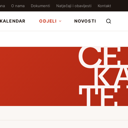
ana
O nama
Dokumenti
Natječaji i obavijesti
Kontakt
KALENDAR
ODJELI
NOVOSTI