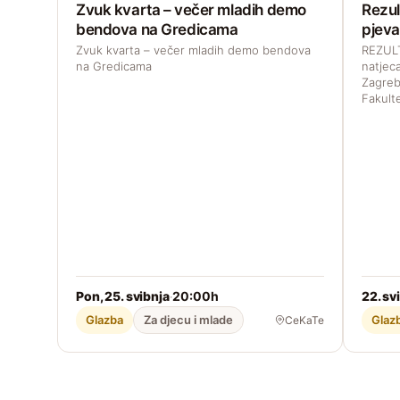
Zvuk kvarta – večer mladih demo
Rezul
bendova na Gredicama
pjeva
Zvuk kvarta – večer mladih demo bendova
REZULT
na Gredicama
natjec
Zagreb
Fakult
Pon, 25. svibnja
20:00h
22. svi
·
Glazba
Za djecu i mlade
Glaz
CeKaTe