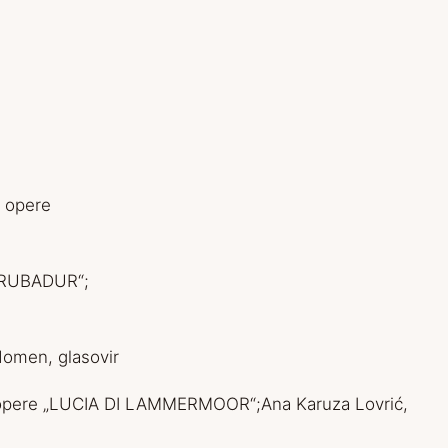
z opere
 „TRUBADUR“;
Homen, glasovir
e iz opere „LUCIA DI LAMMERMOOR“;Ana Karuza Lovrić,