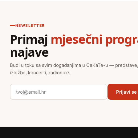
NEWSLETTER
Primaj
mjesečni prog
najave
Budi u toku sa svim događanjima u CeKaTe-u — predstave
izložbe, koncerti, radionice.
Prijavi se