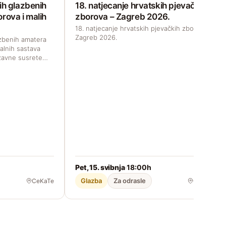
ih glazbenih
18. natjecanje hrvatskih pjevačkih
rova i malih
zborova – Zagreb 2026.
18. natjecanje hrvatskih pjevačkih zborova –
Zagreb 2026.
azbenih amatera
alnih sastava
državne susrete…
Pet, 15. svibnja
18:00h
·
Glazba
Za odrasle
CeKaTe
CeKaTe