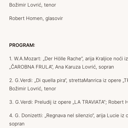
Božimir Lovrić, tenor
Robert Homen, glasovir
PROGRAM:
1. W.A.Mozart: „Der Hölle Rache“, arija Kraljice noći i
„ČAROBNA FRULA“, Ana Karuza Lovrić, sopran
2. G.Verdi: „Di quella pira“, strettaManrica iz opere
Božimir Lovrić, tenor
3. G.Verdi: Preludij iz opere „LA TRAVIATA“; Robert 
4. G. Donizetti: „Regnava nel silenzio“, arija Luci
sopran