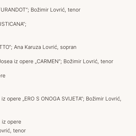
 “TURANDOT“; Božimir Lovrić, tenor
RUSTICANA“;
ETTO“; Ana Karuza Lovrić, sopran
on Josea iz opere „CARMEN“; Božimir Lovrić, tenor
ere
Ere iz opere „ERO S ONOGA SVIJETA“; Božimir Lovrić,
a iz opere
vrić, tenor