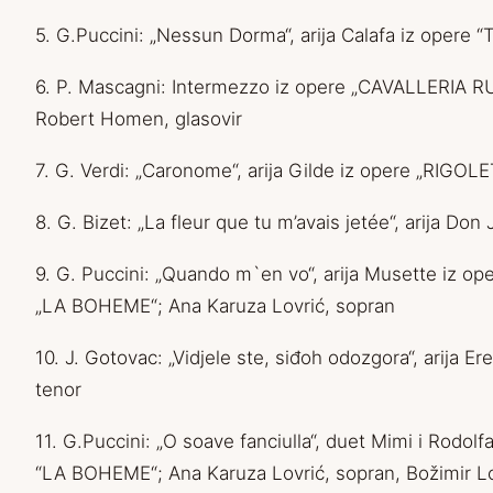
5. G.Puccini: „Nessun Dorma“, arija Calafa iz opere
6. P. Mascagni: Intermezzo iz opere „CAVALLERIA 
Robert Homen, glasovir
7. G. Verdi: „Caronome“, arija Gilde iz opere „RIGOL
8. G. Bizet: „La fleur que tu m’avais jetée“, arija D
9. G. Puccini: „Quando m`en vo“, arija Musette iz op
„LA BOHEME“; Ana Karuza Lovrić, sopran
10. J. Gotovac: „Vidjele ste, siđoh odozgora“, arija 
tenor
11. G.Puccini: „O soave fanciulla“, duet Mimi i Rodolf
“LA BOHEME“; Ana Karuza Lovrić, sopran, Božimir Lo