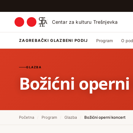
Centar za kulturu Trešnjevka
ZAGREBAČKI GLAZBENI PODIJ
Program
O pod
GLAZBA
Božićni operni
Početna
/
Program
/
Glazba
/
Božićni operni koncert