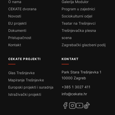
O nama
Galerija Modulor
CEKATE dvorana
Program u zajednici
Novosti
Sociokulturni odjel
EU projekti
Teatar na Trešnjevci
Dokumenti
Trešnjevačka plesna
Pristupačnost
scena
Kontakt
Zagrebački glazbeni podij
CEKATE PROJEKTI
KONTAKT
Park Stara Trešnjevka 1
Glas Trešnjevke
10000 Zagreb
Mapiranje Trešnjevke
+385 1 3027 411
Europski projekti i suradnja
info@cekate.hr
Istraživački projekti