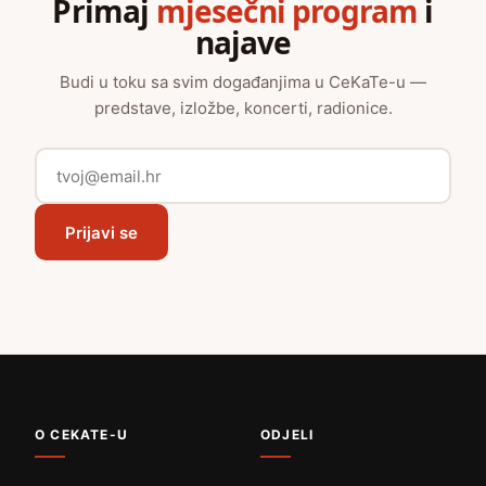
Primaj
mjesečni program
i
najave
Budi u toku sa svim događanjima u CeKaTe-u —
predstave, izložbe, koncerti, radionice.
Prijavi se
O CEKATE-U
ODJELI