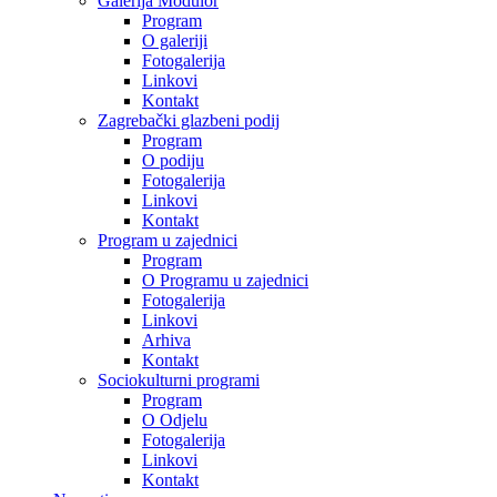
Galerija Modulor
Program
O galeriji
Fotogalerija
Linkovi
Kontakt
Zagrebački glazbeni podij
Program
O podiju
Fotogalerija
Linkovi
Kontakt
Program u zajednici
Program
O Programu u zajednici
Fotogalerija
Linkovi
Arhiva
Kontakt
Sociokulturni programi
Program
O Odjelu
Fotogalerija
Linkovi
Kontakt