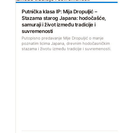
Putnička klasa IP: Mija Dropuljić –
Stazama starog Japana: hodočašće,
samuraji i život između tradicije i
suvremenosti
Putopisno predavanje Mije Dropuljić o manje
poznatim licima Japana, drevnim hodočasničkim
stazama i životu između tradicije i suvremenosti.
I
I
p