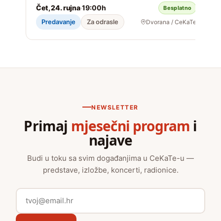
Čet, 24. rujna
19:00h
·
Besplatno
2
Predavanje
Za odrasle
Dvorana / CeKaTe
NEWSLETTER
Primaj
mjesečni program
i
najave
Budi u toku sa svim događanjima u CeKaTe-u —
predstave, izložbe, koncerti, radionice.