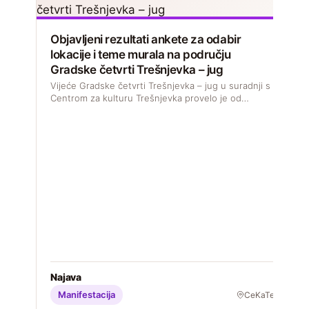
Objavljeni rezultati ankete za odabir
lokacije i teme murala na području
Gradske četvrti Trešnjevka – jug
Vijeće Gradske četvrti Trešnjevka – jug u suradnji s
Centrom za kulturu Trešnjevka provelo je od…
D
s
M
S
Najava
Manifestacija
CeKaTe