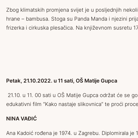
Zbog klimatskih promjena svijet je u posljednjih nekol
hrane – bambusa. Stoga su Panda Manda i njezini prija
frizerka i cirkuska plesačica. Na književnom susretu 
Petak, 21.10.2022. u 11 sati, OŠ Matije Gupca
21.10. u 11. 00 sati u OŠ Matije Gupca održat će se g
edukativni film “Kako nastaje slikovnica” te proći proces 
NINA VAĐIĆ
Ana Kadoić rođena je 1974. u Zagrebu. Diplomirala je 1