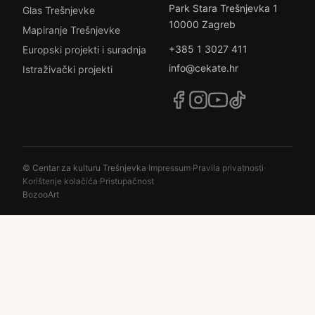
Park Stara Trešnjevka 1
Glas Trešnjevke
10000 Zagreb
Mapiranje Trešnjevke
+385 1 3027 411
Europski projekti i suradnja
info@cekate.hr
Istraživački projekti
© Centar za kulturu Trešnjevka
·
Impressum
·
Pravila privatnosti
·
Korištenje kolačića
·
Pristupačnost
BozooArt