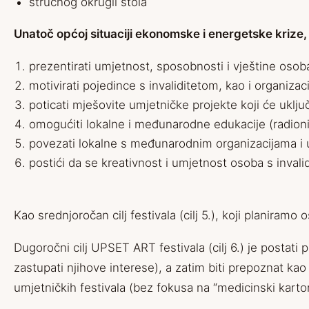
stručnog okrugli stola
Unatoč općoj situaciji ekonomske i energetske krize, 
prezentirati umjetnost, sposobnosti i vještine osob
motivirati pojedince s invaliditetom, kao i organiza
poticati mješovite umjetničke projekte koji će uključiv
omogućiti lokalne i međunarodne edukacije (radioni
povezati lokalne s međunarodnim organizacijama i
postići da se kreativnost i umjetnost osoba s invali
Kao srednjoročan cilj festivala (cilj 5.), koji planiramo
Dugoročni cilj UPSET ART festivala (cilj 6.) je postati 
zastupati njihove interese), a zatim biti prepoznat ka
umjetničkih festivala (bez fokusa na “medicinski karto