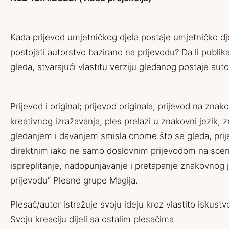
Kada prijevod umjetničkog djela postaje umjetničko dje
postojati autorstvo bazirano na prijevodu? Da li publik
gleda, stvarajući vlastitu verziju gledanog postaje auto
Prijevod i original; prijevod originala, prijevod na zna
kreativnog izražavanja, ples prelazi u znakovni jezik, 
gledanjem i davanjem smisla onome što se gleda, prijev
direktnim iako ne samo doslovnim prijevodom na sceni ili
ispreplitanje, nadopunjavanje i pretapanje znakovnog
prijevodu” Plesne grupe Magija.
Plesač/autor istražuje svoju ideju kroz vlastito iskust
Svoju kreaciju dijeli sa ostalim plesačima