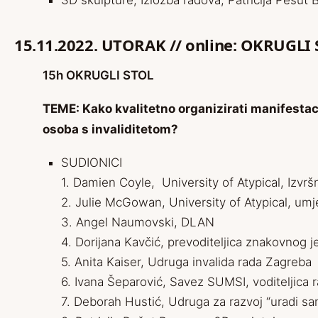
3D skulpture, Izložba radova, Patricija Pešut
15.11.2022. UTORAK // online: OKRUGLI 
15h OKRUGLI STOL
TEME:
Kako kvalitetno organizirati manifestac
osoba s invaliditetom?
SUDIONICI
1. Damien Coyle, University of Atypical, Izvršn
2. Julie McGowan, University of Atypical, umje
3. Angel Naumovski, DLAN
4. Dorijana Kavčić, prevoditeljica znakovnog j
5. Anita Kaiser, Udruga invalida rada Zagreba
6. Ivana Šeparović, Savez SUMSI, voditeljica r
7. Deborah Hustić, Udruga za razvoj “uradi sa