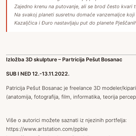
Zajedno krenu na putovanje, ali se brod često kvari te
Na svakoj planeti susretnu domaće vanzemaljce koji 
Kazaljčica i Đuro nastavljaju put do planete Pješčani
Izložba 3D skulpture – Partricija Pešut Bosanac
SUB I NED 12.-13.11.2022.
Patricija Pešut Bosanac je freelance 3D modeler/kiparica
(anatomija, fotografija, film, informatika, teorija percepc
Više o autorici možete saznati iz njezinih portfelja:
https://www.artstation.com/ppble