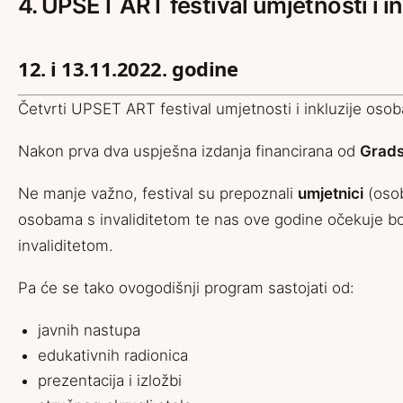
4. UPSET ART festival umjetnosti i in
12. i 13.11.2022. godine
Četvrti UPSET ART festival umjetnosti i inkluzije osob
Nakon prva dva uspješna izdanja financirana od
Grads
Ne manje važno, festival su prepoznali
umjetnici
(osob
osobama s invaliditetom te nas ove godine očekuje bogat
invaliditetom.
Pa će se tako ovogodišnji program sastojati od:
javnih nastupa
edukativnih radionica
prezentacija i izložbi