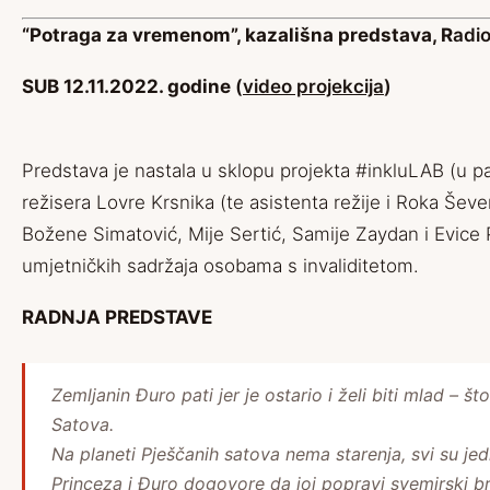
“Potraga za vremenom”, kazališna predstava, R
adio
SUB 12.11.2022. godine
(
video projekcija
)
Predstava je nastala u sklopu projekta #inkluLAB (u 
režisera Lovre Krsnika (te asistenta režije
i Roka Šever
Božene Simatović,
Mije Sertić, Samije Zaydan i Evice 
umjetničkih sadržaja osobama s invaliditetom.
RADNJA PREDSTAVE
Zemljanin Đuro pati jer je ostario i želi biti mlad –
Satova.
Na planeti Pješčanih satova nema starenja, svi su jed
Princeza i Đuro dogovore da joj popravi svemirski br