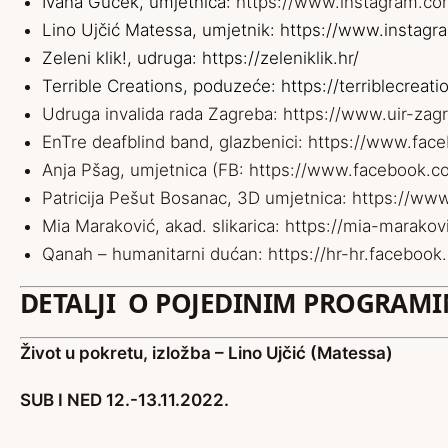
Ivana Gucek, umjetnica:
https://www.instagram.com
Lino Ujčić Matessa, umjetnik:
https://www.instagra
Zeleni klik!, udruga:
https://zeleniklik.hr/
Terrible Creations, poduzeće:
https://terriblecreat
Udruga invalida rada Zagreba:
https://www.uir-zagr
EnTre deafblind band, glazbenici:
https://www.fac
Anja Pšag, umjetnica (FB:
https://www.facebook.
Patricija Pešut Bosanac, 3D umjetnica:
https://www
Mia Maraković, akad. slikarica:
https://mia-marakov
Qanah – humanitarni dućan:
https://hr-hr.faceboo
DETALJI O POJEDINIM PROGRAM
Život u pokretu, izložba – Lino Ujčić (Matessa)
SUB I NED 12.-13.11.2022.