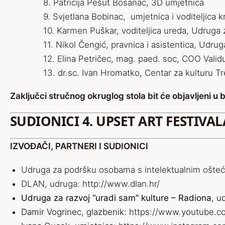
8. Patricija Pešut Bosanac, 3D umjetnica
9. Svjetlana Bobinac, umjetnica i voditeljica
10. Karmen Puškar, voditeljica ureda, Udruga
11. Nikol Čengić, pravnica i asistentica, Udr
12. Elina Petričec, mag. paed. soc, COO Valid
13. dr.sc. Ivan Hromatko, Centar za kulturu
Zaključci stručnog okruglog stola bit će objavljeni u
SUDIONICI 4. UPSET ART FESTIVAL
IZVOĐAČI, PARTNERI I SUDIONICI
Udruga za podršku osobama s intelektualnim ošteće
DLAN, udruga:
http://www.dlan.hr/
Udruga za razvoj “uradi sam” kulture – Radiona
, u
Damir Vogrinec, glazbenik:
https://www.youtube.