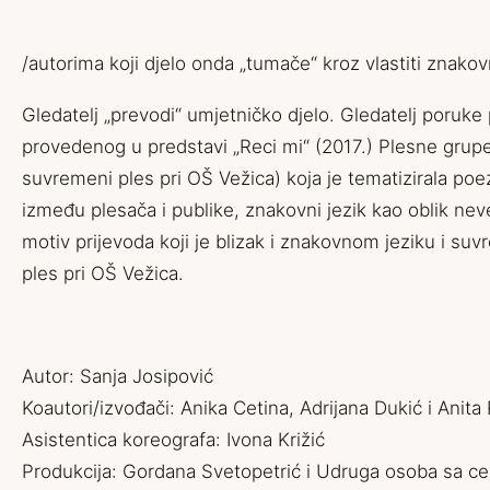
/autorima koji djelo onda „tumače“ kroz vlastiti znakovni
Gledatelj „prevodi“ umjetničko djelo. Gledatelj poruke 
provedenog u predstavi „Reci mi“ (2017.) Plesne grupe 
suvremeni ples pri OŠ Vežica) koja je tematizirala po
između plesača i publike, znakovni jezik kao oblik nev
motiv prijevoda koji je blizak i znakovnom jeziku i su
ples pri OŠ Vežica.
Autor: Sanja Josipović
Koautori/izvođači: Anika Cetina, Adrijana Dukić i Anit
Asistentica koreografa: Ivona Križić
Produkcija: Gordana Svetopetrić i Udruga osoba sa ce