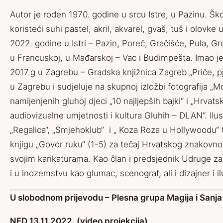
Autor je rođen 1970. godine u srcu Istre, u Pazinu. Ško
koristeći suhi pastel, akril, akvarel, gvaš, tuš i olo
2022. godine u Istri – Pazin, Poreč, Gračišće, Pula, Grož
u Francuskoj, u Mađarskoj – Vac i Budimpešta. Imao je t
2017.g u Zagrebu – Gradska knjižnica Zagreb „Priče, pje
u Zagrebu i sudjeluje na skupnoj izložbi fotografija „M
namijenjenih gluhoj djeci „10 najljepših bajki“ i „Hrvat
audiovizualne umjetnosti i kultura Gluhih – DLAN“. Ilus
„Regalica“, „Smjehoklub“ i „ Koza Roza u Hollywoodu“ te s
knjigu „Govor ruku“ (1-5) za tečaj Hrvatskog znakovno
svojim karikaturama. Kao član i predsjednik Udruge za
i u inozemstvu kao glumac, scenograf, ali i dizajner i i
U slobodnom prijevodu – Plesna grupa Magija i Sanja
NED 13.11.2022. (video projekcija)