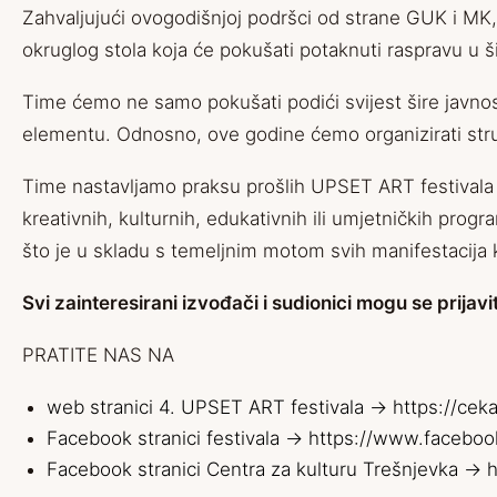
Zahvaljujući ovogodišnjoj podršci od strane GUK i MK, 
okruglog stola koja će pokušati potaknuti raspravu u š
Time ćemo ne samo pokušati podići svijest šire javnost
elementu. Odnosno, ove godine ćemo organizirati stručn
Time nastavljamo praksu prošlih UPSET ART festivala (2
kreativnih, kulturnih, edukativnih ili umjetničkih pro
što je u skladu s temeljnim motom svih manifestacija k
Svi zainteresirani izvođači i sudionici mogu se prijav
PRATITE NAS NA
web stranici 4. UPSET ART festivala ->
https://ceka
Facebook stranici festivala ->
https://www.faceboo
Facebook stranici Centra za kulturu Trešnjevka ->
h