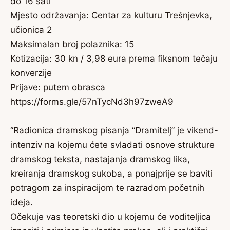
do 16 sati
Mjesto održavanja: Centar za kulturu Trešnjevka,
učionica 2
Maksimalan broj polaznika: 15
Kotizacija: 30 kn / 3,98 eura prema fiksnom tečaju
konverzije
Prijave: putem obrasca
https://forms.gle/57nTycNd3h97zweA9
“Radionica dramskog pisanja “Dramitelj” je vikend-
intenziv na kojemu ćete svladati osnove strukture
dramskog teksta, nastajanja dramskog lika,
kreiranja dramskog sukoba, a ponajprije se baviti
potragom za inspiracijom te razradom početnih
ideja.
Očekuje vas teoretski dio u kojemu će voditeljica