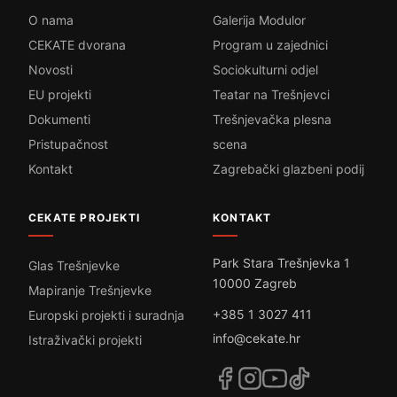
O nama
Galerija Modulor
CEKATE dvorana
Program u zajednici
Novosti
Sociokulturni odjel
EU projekti
Teatar na Trešnjevci
Dokumenti
Trešnjevačka plesna
Pristupačnost
scena
Kontakt
Zagrebački glazbeni podij
CEKATE PROJEKTI
KONTAKT
Park Stara Trešnjevka 1
Glas Trešnjevke
10000 Zagreb
Mapiranje Trešnjevke
+385 1 3027 411
Europski projekti i suradnja
info@cekate.hr
Istraživački projekti