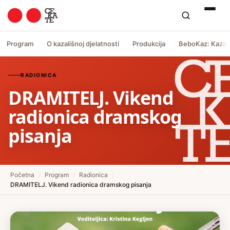
Program
O kazališnoj djelatnosti
Produkcija
BeboKaz: Kazali
RADIONICA
DRAMITELJ. Vikend
radionica dramskog
pisanja
Početna
/
Program
/
Radionica
/
DRAMITELJ. Vikend radionica dramskog pisanja