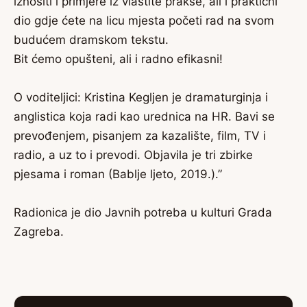
iznositi i primjere iz vlastite prakse, ali i praktični
dio gdje ćete na licu mjesta početi rad na svom
budućem dramskom tekstu.
Bit ćemo opušteni, ali i radno efikasni!
O voditeljici: Kristina Kegljen je dramaturginja i
anglistica koja radi kao urednica na HR. Bavi se
prevođenjem, pisanjem za kazalište, film, TV i
radio, a uz to i prevodi. Objavila je tri zbirke
pjesama i roman (Bablje ljeto, 2019.).”
Radionica je dio Javnih potreba u kulturi Grada
Zagreba.