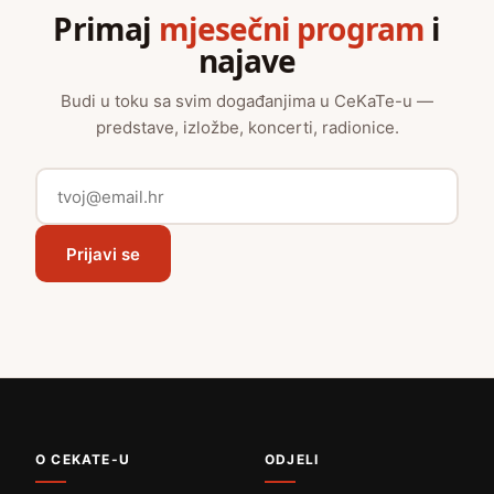
Primaj
mjesečni program
i
najave
Budi u toku sa svim događanjima u CeKaTe-u —
predstave, izložbe, koncerti, radionice.
Prijavi se
O CEKATE-U
ODJELI