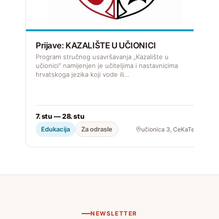
D
k
Prijave: KAZALIŠTE U UČIONICI
Program stručnog usavršavanja „Kazalište u
učionici” namijenjen je učiteljima i nastavnicima
hrvatskoga jezika koji vode ili…
2
7. stu — 28. stu
Edukacija
Za odrasle
učionica 3, CeKaTe
NEWSLETTER