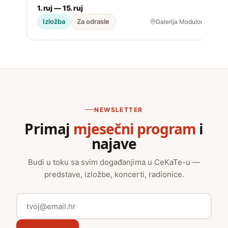
Korištenje kolačića
·
Pristupačnost
BozooArt