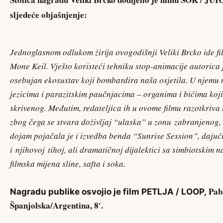
sljedeće objašnjenje:
Jednoglasnom odlukom žirija ovogodišnji Veliki Brcko ide f
Mone Keil. Vješto koristeći tehniku stop-animacije autorica j
osebujan ekosustav koji bombardira naša osjetila. U njemu 
jezicima i parazitskim paučnjacima – organima i bićima koji
skrivenog. Međutim, redateljica ih u ovome filmu razotkriva
zbog čega se stvara doživljaj “ulaska” u zonu zabranjenog,
dojam pojačala je i izvedba benda “Sunrise Session”, dajuć
i njihovoj tihoj, ali dramatičnoj dijalektici sa simbiotskim
filmska mijena sline, safta i soka.
Pab
Nagradu publike osvojio je film PETLJA / LOOP,
Španjolska/Argentina, 8′.