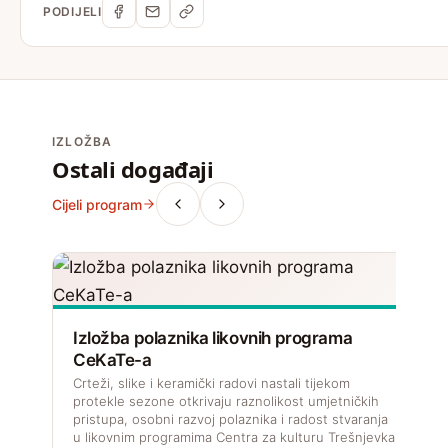
Budi u toku sa svim događanjima u CeKaTe-u —
predstave, izložbe, koncerti, radionice.
Prijavi se
O CEKATE-U
ODJELI
O nama
Galerija Modulor
CEKATE dvorana
Program u zajednici