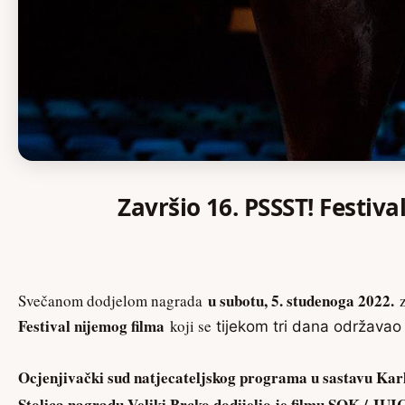
Završio 16. PSSST! Festiva
u subotu, 5. studenoga 2022.
Svečanom dodjelom nagrada
Festival nijemog filma
koji se
tijekom tri dana održavao 
Ocjenjivački sud natjecateljskog programa u sastavu Kar
Stolica nagradu Veliki Brcko dodijelio je filmu SOK / JU