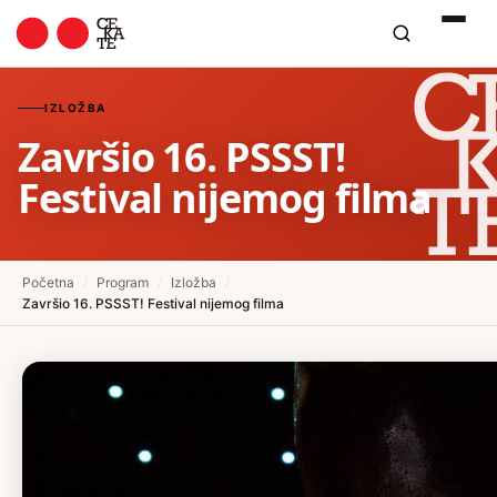
IZLOŽBA
Završio 16. PSSST!
Festival nijemog filma
Početna
/
Program
/
Izložba
/
Završio 16. PSSST! Festival nijemog filma