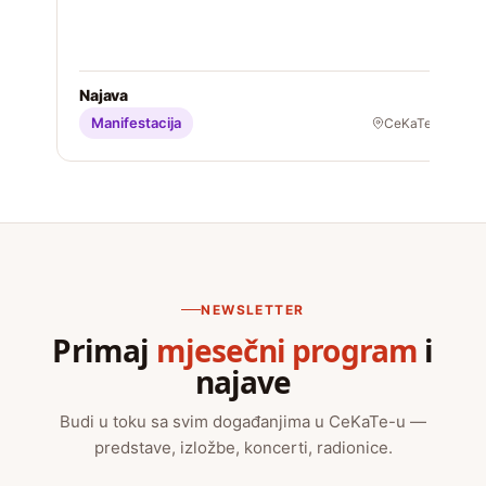
S
Najava
Manifestacija
CeKaTe
NEWSLETTER
Primaj
mjesečni program
i
najave
Budi u toku sa svim događanjima u CeKaTe-u —
predstave, izložbe, koncerti, radionice.