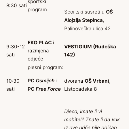
sportski
8:30 sati
program
Sportski susreti u
OŠ
Alojzija Stepinca
,
Palinovečka ulica 42
EKO PLAC
i
9:30-12
VESTIGIUM (Rudeška
razmjena
sati
142)
odjeće
plesni program:
PC
Osmijeh
i
10:30
dvorana
OŠ Vrbani
,
sati
PC
Free Force
Listopadska 8
Djeco, imate li vi
mobitel? Znate li da vuk
iz ove priče nije običan