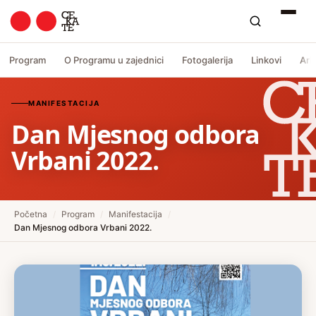
Program
O Programu u zajednici
Fotogalerija
Linkovi
Arh
MANIFESTACIJA
Dan Mjesnog odbora
Vrbani 2022.
Početna
/
Program
/
Manifestacija
/
Dan Mjesnog odbora Vrbani 2022.