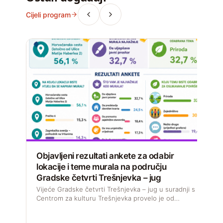
Cijeli program
Objavljeni rezultati ankete za odabir
lokacije i teme murala na području
Gradske četvrti Trešnjevka – jug
D
s
Vijeće Gradske četvrti Trešnjevka – jug u suradnji s
M
Centrom za kulturu Trešnjevka provelo je od…