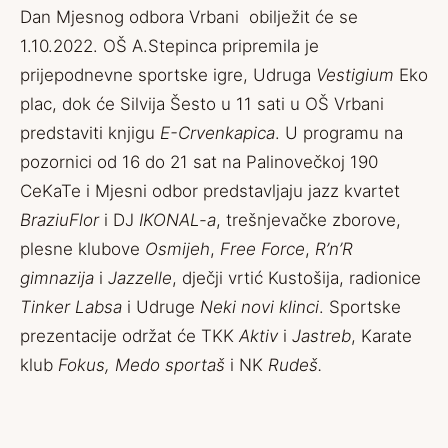
Dan Mjesnog odbora Vrbani obilježit će se
1.10.2022. OŠ A.Stepinca pripremila je
prijepodnevne sportske igre, Udruga
Vestigium
Eko
plac, dok će Silvija Šesto u 11 sati u OŠ Vrbani
predstaviti knjigu
E-Crvenkapica
. U programu na
pozornici od 16 do 21 sat na Palinovečkoj 190
CeKaTe i Mjesni odbor predstavljaju jazz kvartet
BraziuFlor
i DJ
IKONAL-a
, trešnjevačke zborove,
plesne klubove
Osmijeh
,
Free Force
,
R’n’R
gimnazija
i
Jazzelle
, dječji vrtić Kustošija, radionice
Tinker Labsa
i Udruge
Neki novi klinci
. Sportske
prezentacije održat će TKK
Aktiv
i
Jastreb
, Karate
klub
Fokus,
Medo sportaš
i NK
Rudeš.