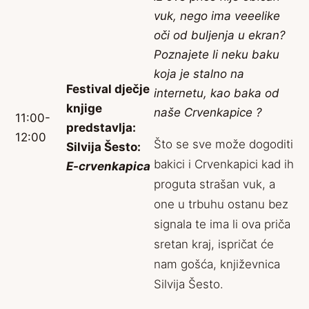
vuk, nego ima veeelike
oči od buljenja u ekran?
Poznajete li neku baku
koja je stalno na
Festival dječje
internetu, kao baka od
knjige
naše Crvenkapice ?
11:00-
predstavlja:
12:00
Što se sve može dogoditi
Silvija Šesto:
bakici i Crvenkapici kad ih
E-crvenkapica
proguta strašan vuk, a
one u trbuhu ostanu bez
signala te ima li ova priča
sretan kraj, ispričat će
nam gošća, književnica
Silvija Šesto.