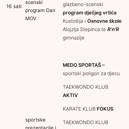
scenski
glazbeno-scenski
16 sati
program Dan
program dječjeg vrtića
MOV
Kustošija i
Osnovne škole
Alojzija Stepinca te
R’n’R
gimnazije
MEDO SPORTAŠ –
sportski poligon za djecu
TAEKWONDO KLUB
AKTIV
KARATE KLUB
FOKUS
sportske
TAEKWONDO KLUB
prezentacije i