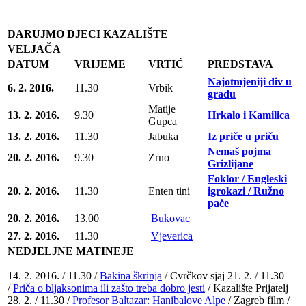
DARUJMO DJECI KAZALIŠTE
VELJAČA
DATUM
VRIJEME
VRTIĆ
PREDSTAVA
Najotmjeniji div u
6. 2. 2016.
11.30
Vrbik
gradu
Matije
13. 2. 2016.
9.30
Hrkalo i Kamilica
Gupca
13. 2. 2016.
11.30
Jabuka
Iz priče u priču
Nemaš pojma
20. 2. 2016.
9.30
Zrno
Grizlijane
Foklor / Engleski
20. 2. 2016.
11.30
Enten tini
igrokazi / Ružno
pače
20. 2. 2016.
13.00
Bukovac
27. 2. 2016.
11.30
Vjeverica
NEDJELJNE MATINEJE
14. 2. 2016. / 11.30 /
Bakina škrinja
/ Cvrčkov sjaj 21. 2. / 11.30
/
Priča o bljaksonima ili zašto treba dobro jesti
/ Kazalište Prijatelj
28. 2. / 11.30 /
Profesor Baltazar: Hanibalove Alpe
/ Zagreb film /