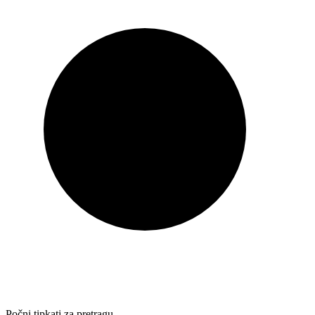
Počni tipkati za pretragu…