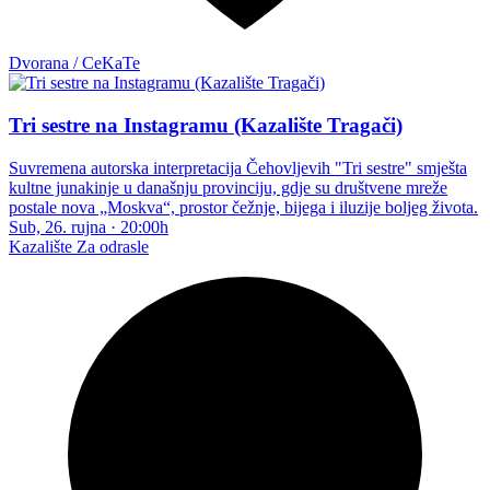
Dvorana / CeKaTe
Tri sestre na Instagramu (Kazalište Tragači)
Suvremena autorska interpretacija Čehovljevih "Tri sestre" smješta
kultne junakinje u današnju provinciju, gdje su društvene mreže
postale nova „Moskva“, prostor čežnje, bijega i iluzije boljeg života.
Sub, 26. rujna
·
20:00h
Kazalište
Za odrasle