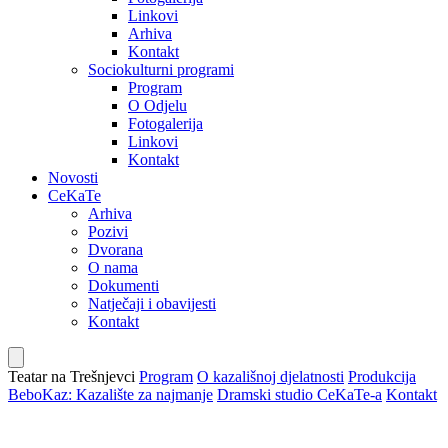
Linkovi
Arhiva
Kontakt
Sociokulturni programi
Program
O Odjelu
Fotogalerija
Linkovi
Kontakt
Novosti
CeKaTe
Arhiva
Pozivi
Dvorana
O nama
Dokumenti
Natječaji i obavijesti
Kontakt
Teatar na Trešnjevci
Program
O kazališnoj djelatnosti
Produkcija
BeboKaz: Kazalište za najmanje
Dramski studio CeKaTe-a
Kontakt