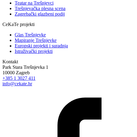
Teatar na Trešnjevci
Trešnjevačka plesna scena
Zagrebački glazbeni podij
CeKaTe projekti
Glas Trešnjevke
Mapiranje Trešnjevke
Europski projekti i suradnja
Istraživački projekti
Kontakt
Park Stara Trešnjevka 1
10000 Zagreb
+385 1 3027 411
info@cekate.hr