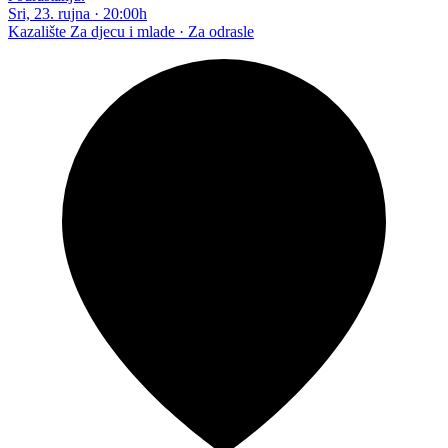
Sri, 23. rujna
·
20:00h
Kazalište
Za djecu i mlade · Za odrasle