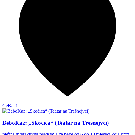
CeKaTe
BeboKaz: „Skočica“ (Teatar na Trešnejvci)
nježna interaktivna predstava za bebe od 6 do 18 mjeseci koja kroz