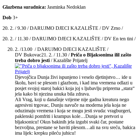
Glazbena suradnica:
Jasminka Nedoklan
Dob
3+
20. 2. / 9.30 / DARUJMO DJECI KAZALIŠTE / DV Zrno /
20. 2. / 11.30 / DARUJMO DJECI KAZALIŠTE / DV En ten tini /
2. /13.00 / DARUJMO DJECI KAZALIŠTE /
DV Bukovac21. 2. / 11.30 /
Priča o Bljaksonima ilil zašto
treba dobro jesti
/ Kazalište Prijatelj
Djevojčica Dunja živi ispunjeno i veselo djetinjstvo… ide u
školu, bavi se plesom i glazbom, i kad ima vremena odlazi u
posjet svojoj staroj bakici koja joj s ljubavlju priprema „stara“
jela kako bi njezina unuka bila zdrava.
Ali Vrag, koji u današnje vrijeme nije gadna kreatura nego
agresivni trgovac, Dunju navuče na moderna jela koja ne
oduzimaju vremena i koja se mogu jesti svuda: vragburgeri,
paklenski pomfriti i krampus kole…Dunja se pretvori u
bljaksonicu! Okus bakinih jela izgubi svaki čar, postane
bezvoljna, prestane se baviti plesom…ali na svu sreću, bakica
ima lijek: krepku pileću juhicu!