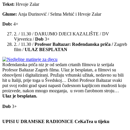
Tekst:
Hrvoje Zalar
Glume:
Anja Đurinović / Selma Mehić i Hrvoje Zalar
Dob:
4+
2. / 11.30 / DARUJMO DJECI KAZALIŠTE / DV
Vjeverica /
Dob
3+
2. / 11.30 /
Profesor Baltazar: Rođendanska priča /
Zagreb
film /
ULAZ BESPLATAN
Rođendanska priča niz je od sedam crtanih filmova iz serijala
Profesor Baltazar Zagreb filma. Ulaz je besplatan, a filmovi su
obnovljeni i digitalizirani. Pružaju vrhunski užitak, nedavno su bili
hit u Italiji, prije toga u Švedskoj… Dobri Profesor Baltazar svaki
put svoj rodni grad spasi napasti čudesnom kapljicom mudrosti koju
proizvede, nakon mnogo mozganja, u svom čarobnom stroju…
Ulaz je besplatan.
Dob
3+
UPISI U DRAMSKE RADIONICE CeKaTea u tijeku