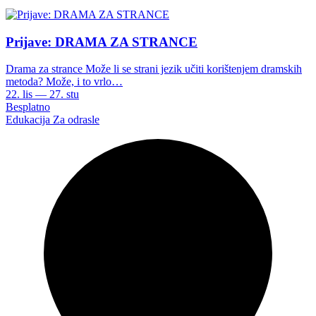
Prijave: DRAMA ZA STRANCE
Drama za strance Može li se strani jezik učiti korištenjem dramskih
metoda? Može, i to vrlo…
22. lis — 27. stu
Besplatno
Edukacija
Za odrasle