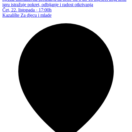
igru istražuje pokret, odbijanje i radost otkrivanja
Čet, 22. listopada
·
17:00h
Kazalište
Za djecu i mlade