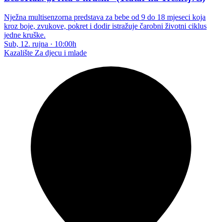
Nježna multisenzorna predstava za bebe od 9 do 18 mjeseci koja
kroz boje, zvukove, pokret i dodir istražuje čarobni životni ciklus
jedne kruške.
Sub, 12. rujna
·
10:00h
Kazalište
Za djecu i mlade