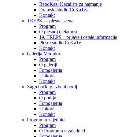
BeboKaz: Kazalište za najmanje
Dramski studio CeKaTe-a
Kontakt
TREPS — plesna scena
Program
O plesnoj djelatnosti
19. TREPS – prijave i ostale informacije
Plesni studio CeKaTe
Kontakt
Galerija Modulor
Program
O galeriji
Fotogalerija
Linkovi
Kontakt
Zagrebački glazbeni podij
Program
O podiju
Fotogalerija
Linkovi
Kontakt
Program u zajednici
Program
O Programu u zajednici
Fotogalerija