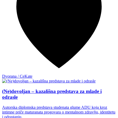
Dvorana / CeKate
(Ne)dovoljan – kazališna predstava za mlade i
odrasle
Autorska diplomska predstava studenata glume ADU koja kroz
intimne priče maturanata progovara o mentalnom zdravlju, identitetu
i odrastanju.