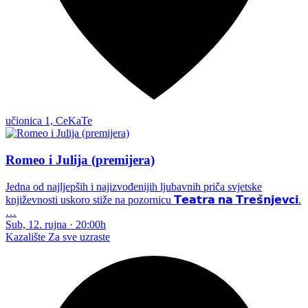
učionica 1, CeKaTe
Romeo i Julija (premijera)
Jedna od najljepših i najizvođenijih ljubavnih priča svjetske
književnosti uskoro stiže na pozornicu 𝗧𝗲𝗮𝘁𝗿𝗮 𝗻𝗮 𝗧𝗿𝗲𝘀̌𝗻𝗷𝗲𝘃𝗰𝗶.
…
Sub, 12. rujna
·
20:00h
Kazalište
Za sve uzraste