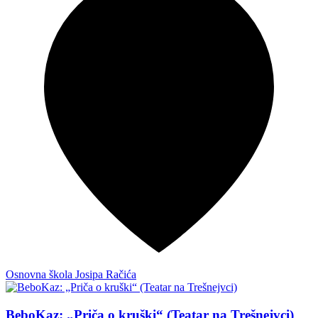
Osnovna škola Josipa Račića
BeboKaz: „Priča o kruški“ (Teatar na Trešnejvci)