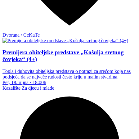
Dvorana / CeKaTe
Premijera obiteljske predstave „Košulja sretnog
čovjeka“ (4+)
Topla i duhovita obiteljska predstava o potrazi za srećom koja nas
podsjeća da se najveće radosti često kriju u malim stvarima.
Pet, 18. rujna
·
18:00h
Kazalište
Za djecu i mlade