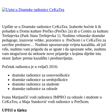
Upišite se u Dramske radionice CeKaTea. Izaberite hoćete li ih
pohađati u Domu kulture Prečko (Prečko 2a) ili u Centru za kulturu
Trešnjevka (Park Stara Trešnjevka 1). Nudimo vrhunske dramske
pedagoge, izazovne velike, pozornice u Prečkom i u CeKaTeu za
završne predstave… Nudimo upoznavanje svijeta kazališta, ali još
više, nudimo vam prigodu da se igrate i da upoznate sebe, nudimo
vam mogućnost da steknete nove prijatelje s kojima dijelite istu
strast: ljubav prema kazalištu i predstavljanju.
Početak radionica je u veljači 2016:
dramske radionice za osnovnoškolce
dramske radionice za srednjoškolce
dramske radionice za studente
dramske radionice za odrasle
Ivana Marijančić vodi radionicu IMPRO za odrasle i studente u
CeKaTeu, a Maja Stanković vodi radionice u Prečkom.
UPISI u tijeku