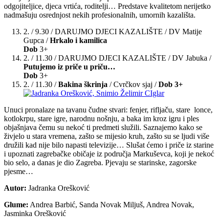
odgojiteljice, djeca vrtića, roditelji… Predstave kvalitetom nerijetko
nadmašuju osrednjost nekih profesionalnih, umornih kazališta.
2. / 9.30 / DARUJMO DJECI KAZALIŠTE / DV Matije
Gupca /
Hrkalo i kamilica
Dob
3+
2. / 11.30 / DARUJMO DJECI KAZALIŠTE / DV Jabuka /
Putujemo iz priče u priču…
Dob
3+
2. / 11.30 /
Bakina škrinja
/ Cvrčkov sjaj /
Dob 3+
Unuci pronalaze na tavanu čudne stvari: fenjer, rifljaču, stare lonce,
kotlokrpu, stare igre, narodnu nošnju, a baka im kroz igru i ples
objašnjava čemu su nekoć ti predmeti služili. Saznajemo kako se
živjelo u stara vremena, zašto se mijesio kruh, zašto su se ljudi više
družili kad nije bilo napasti televizije… Slušat ćemo i priče iz starine
i upoznati zagrebačke običaje iz područja Markuševca, koji je nekoć
bio selo, a danas je dio Zagreba. Pjevaju se starinske, zagorske
pjesme…
Autor:
Jadranka Orešković
Glume:
Andrea Barbić, Sanda Novak Miljuš, Andrea Novak,
Jasminka Orešković