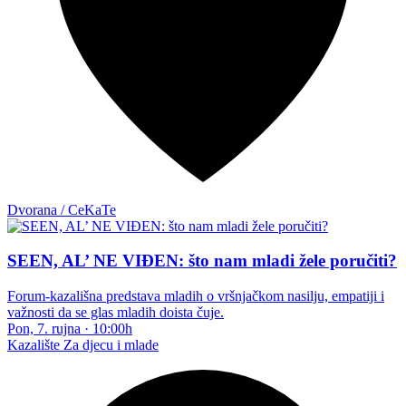
Dvorana / CeKaTe
SEEN, AL’ NE VIĐEN: što nam mladi žele poručiti?
Forum-kazališna predstava mladih o vršnjačkom nasilju, empatiji i
važnosti da se glas mladih doista čuje.
Pon, 7. rujna
·
10:00h
Kazalište
Za djecu i mlade