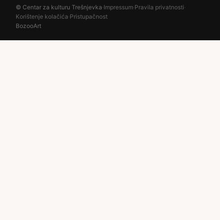
© Centar za kulturu Trešnjevka
·
Impressum
·
Pravila privatnosti
·
Korištenje kolačića
·
Pristupačnost
BozooArt