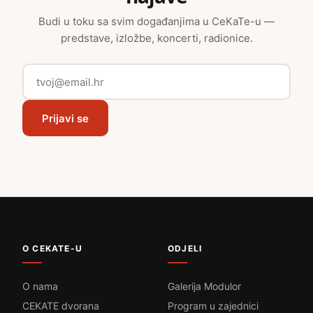
Budi u toku sa svim događanjima u CeKaTe-u —
predstave, izložbe, koncerti, radionice.
Prijavi se
O CEKATE-U
ODJELI
O nama
Galerija Modulor
CEKATE dvorana
Program u zajednici