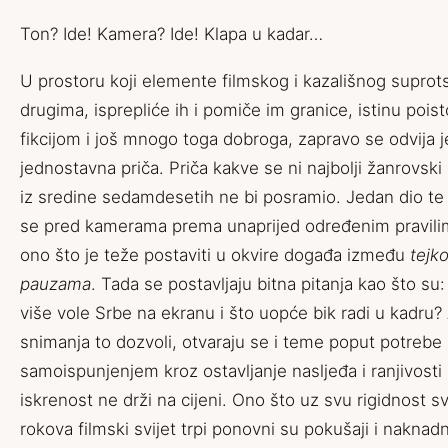
Ton? Ide! Kamera? Ide! Klapa u kadar…
U prostoru koji elemente filmskog i kazališnog suprots
drugima, isprepliće ih i pomiče im granice, istinu pois
fikcijom i još mnogo toga dobroga, zapravo se odvija j
jednostavna priča. Priča kakve se ni najbolji žanrovski
iz sredine sedamdesetih ne bi posramio. Jedan dio te 
se pred kamerama prema unaprijed određenim pravili
ono što je teže postaviti u okvire događa između
tejk
pauzama
. Tada se postavljaju bitna pitanja kao što su:
više vole Srbe na ekranu i što uopće bik radi u kadru
snimanja to dozvoli, otvaraju se i teme poput potrebe
samoispunjenjem kroz ostavljanje nasljeđa i ranjivosti u
iskrenost ne drži na cijeni. Ono što uz svu rigidnost sv
rokova filmski svijet trpi ponovni su pokušaji i naknad