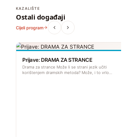
KAZALIŠTE
Ostali događaji
Cijeli program
Prijave: DRAMA ZA STRANCE
Drama za strance Može li se strani jezik učiti
korištenjem dramskih metoda? Može, i to vrlo…
R
J
s
