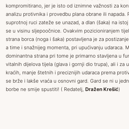
kompromitirano, jer je isto od iznimne važnosti za kon
analizu protivnika i provedbu plana obrane ili napada.
suprotnoj ruci zateže se unazad, a dlan (šaka) na istoj
se u visinu sljepoočnice. Ovakvim pozicioniranjem tij
strana borca (noga i šaka) postavljena je za postizanje
a time i snažnijeg momenta, pri upućivanju udaraca. 
dominantna strana pri tome je primarno stavljena u fun
vitalnih dijelova tijela (glava i gornji dio trupa), ali i za
kraćih, manje štetnih i preciznijih udaraca prema protiv
se brže i lakše vraća u osnovni gard. Gard se ni u je
borbe ne smije spustiti! ( Redatelj,
Dražen Krešić
)