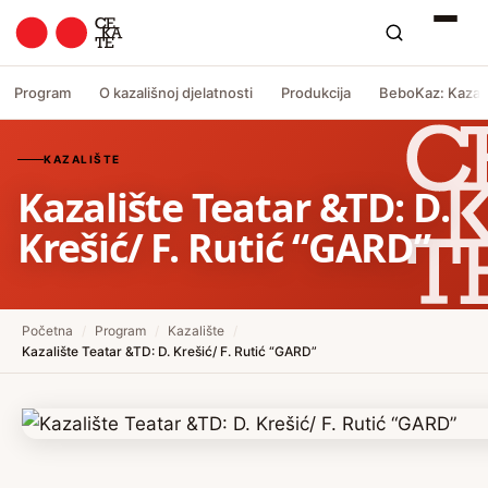
Program
O kazališnoj djelatnosti
Produkcija
BeboKaz: Kazali
KAZALIŠTE
Kazalište Teatar &TD: D.
Krešić/ F. Rutić “GARD”
Početna
/
Program
/
Kazalište
/
Kazalište Teatar &TD: D. Krešić/ F. Rutić “GARD”