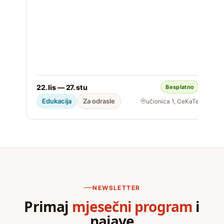
22. lis — 27. stu
Besplatno
S
Edukacija
Za odrasle
učionica 1, CeKaTe
NEWSLETTER
Primaj
mjesečni program
i
najave