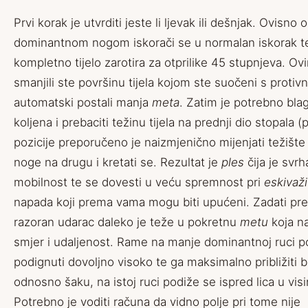
Prvi korak je utvrditi jeste li ljevak ili dešnjak. Ovisno
dominantnom nogom iskorači se u normalan iskorak t
kompletno tijelo zarotira za otprilike 45 stupnjeva. 
smanjili ste površinu tijela kojom ste suočeni s protiv
automatski postali manja
meta
. Zatim je potrebno blag
koljena i prebaciti težinu tijela na prednji dio stopala (
pozicije preporučeno je naizmjenično mijenjati težište 
noge na drugu i kretati se. Rezultat je
ples
čija je svrh
mobilnost te se dovesti u veću spremnost pri
eskivaži
napada koji prema vama mogu biti upućeni. Zadati pre
razoran udarac daleko je teže u pokretnu
metu
koja na
smjer i udaljenost. Rame na manje dominantnoj ruci p
podignuti dovoljno visoko te ga maksimalno približiti b
odnosno šaku, na istoj ruci podiže se ispred lica u visin
Potrebno je voditi računa da vidno polje pri tome nije