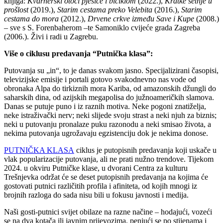
knjiga:
Kvarnerski otoci pješice i biciklom
(2022.),
Kratke šetnje u
prošlost
(2019.),
Starim cestama preko Velebita
(2016.),
Starim
cestama do mora
(2012.),
Drvene crkve između Save i Kupe
(2008.)
– sve s S. Forenbaherom –te Samoniklo cvijeće grada Zagreba
(2006.). Živi i radi u Zagrebu.
Više o ciklusu predavanja “Putnička klasa”:
Putovanja su „in“, to je danas svakom jasno. Specijalizirani časopisi,
televizijske emisije i portali gotovo svakodnevno nas vode od
obronaka Alpa do tirkiznih mora Kariba, od amazonskih džungli do
saharskih dina, od azijskih megapolisa do južnoameričkih slamova.
Danas se putuje puno i iz raznih motiva. Neke pogoni znatiželja,
neke istraživački nerv; neki slijede svoju strast a neki njuh za biznis;
neki u putovanju pronalaze puku razonodu a neki smisao života, a
nekima putovanja ugrožavaju egzistenciju dok je nekima donose.
PUTNIČKA KLASA
ciklus je putopisnih predavanja koji uskače u
vlak popularizacije putovanja, ali ne prati nužno trendove. Tijekom
2024. u okviru Putničke klase, u dvorani Centra za kulturu
Trešnjevka održat će se deset putopisnih predavanja na kojima će
gostovati putnici različitih profila i afiniteta, od kojih mnogi iz
brojnih razloga do sada nisu bili u fokusu javnosti i medija.
Naši gosti-putnici svijet obilaze na razne načine – hodajući, vozeći
se na dva kotača ili javnim prijevozima, penjući se po stijenama i