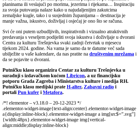
planinama ili veslajući po morima, jezerima i rijekama… Inspiraciju
za svoja putovanja nalaze kako u najudaljenijim zakutcima
zemaljske kugle, tako i u susjednim županijama – destinacija je
manje važna, iskustvo, doživljaj i osjećaj je ono što se računa.
Svi će oni putem uzbudljivih, inspirativnih i vizualno atraktivnih
predavanja s veseljem podijeliti svoja iskustva i doživljaje u dvorani
Centra za kulturu Trešnjevka svaki zadnji četvrtak u mjesecu
tijekom 2024. godine. Na vama je samo da te datume već sada
ubilježite u vaše kalendare, da nas pratite na
društvenim mrežama
i
da se pojavite u dvorani.
Putničku klasu organizira Centar za kulturu Trešnjevka u
suradnji s izdavačkom kućom
Libricon
, a uz financijsku
potporu Grada Zagreba i Ministarstva kulture i medija RH.
Putničku klasu medijski prate
H-alter
,
Zabavni radio
i
portali
Pun kufer
i
Metafora
.
/*! elementor – v3.18.0 – 20-12-2023 */
.elementor-widget-image{text-align:center}.elementor-widget-image
a{display:inline-block}.elementor-widget-image a img[src$=”.svg”]
{width:48px}.elementor-widget-image img{vertical-
align:middle;display:inline-block}