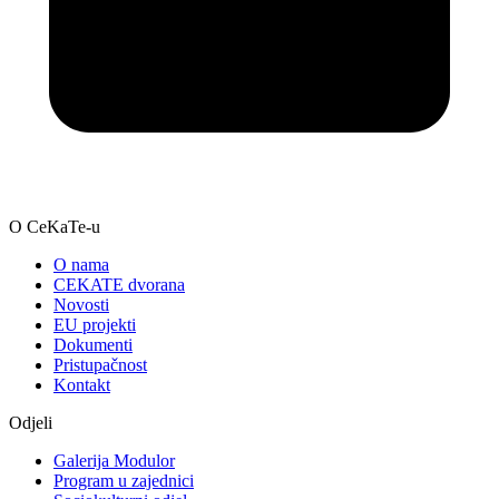
O CeKaTe-u
O nama
CEKATE dvorana
Novosti
EU projekti
Dokumenti
Pristupačnost
Kontakt
Odjeli
Galerija Modulor
Program u zajednici