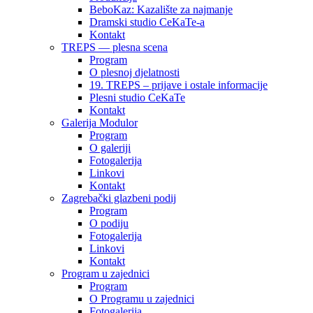
BeboKaz: Kazalište za najmanje
Dramski studio CeKaTe-a
Kontakt
TREPS — plesna scena
Program
O plesnoj djelatnosti
19. TREPS – prijave i ostale informacije
Plesni studio CeKaTe
Kontakt
Galerija Modulor
Program
O galeriji
Fotogalerija
Linkovi
Kontakt
Zagrebački glazbeni podij
Program
O podiju
Fotogalerija
Linkovi
Kontakt
Program u zajednici
Program
O Programu u zajednici
Fotogalerija