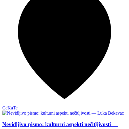
CeKaTe
Nevidljivo pismo: kulturni aspekti nečitljivosti —