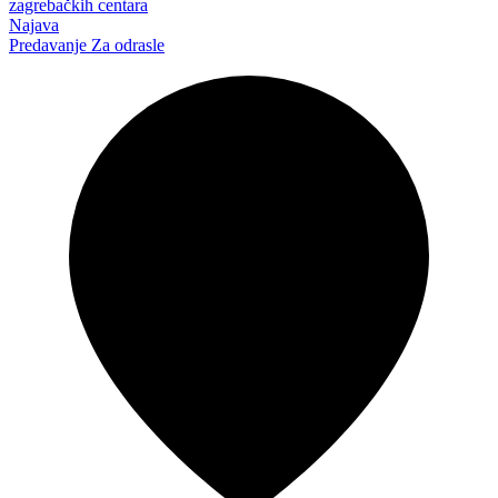
zagrebačkih centara
Najava
Predavanje
Za odrasle