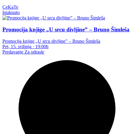
CeKaTe
Istaknuto
Promocija knjige „U srcu divljine” – Bruno Šimleša
Promocija knjige „U srcu divljine" – Bruno Šimleša
Pet, 15. svibnja
·
19:00h
Predavanje
Za odrasle