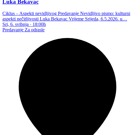
Luka Bekavac
Ciklus – Aspekti nevidljivog Predavanje Nevidljivo pismo: kulturni
aspekti nečitljivosti Luka Bekavac Vrijeme Srijeda, 6.5.2026. u…
Sri, 6. svibnja
·
18:00h
Predavanje
Za odrasle