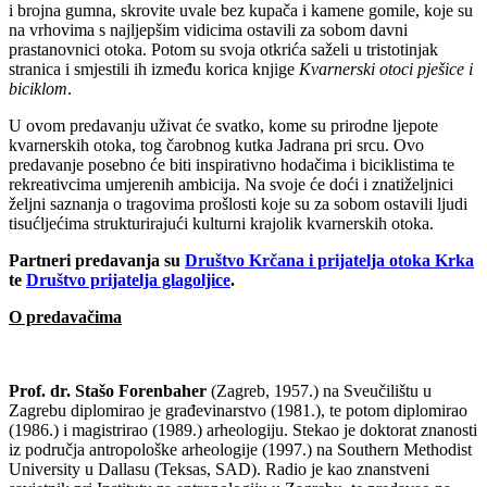
i brojna gumna, skrovite uvale bez kupača i kamene gomile, koje su
na vrhovima s najljepšim vidicima ostavili za sobom davni
prastanovnici otoka. Potom su svoja otkrića saželi u tristotinjak
stranica i smjestili ih između korica knjige
Kvarnerski otoci pješice i
biciklom
.
U ovom predavanju uživat će svatko, kome su prirodne ljepote
kvarnerskih otoka, tog čarobnog kutka Jadrana pri srcu. Ovo
predavanje posebno će biti inspirativno hodačima i biciklistima te
rekreativcima umjerenih ambicija. Na svoje će doći i znatiželjnici
željni saznanja o tragovima prošlosti koje su za sobom ostavili ljudi
tisućljećima strukturirajući kulturni krajolik kvarnerskih otoka.
Partneri predavanja su
Društvo Krčana i prijatelja otoka Krka
te
Društvo prijatelja glagoljice
.
O predavačima
Prof. dr. Stašo Forenbaher
(Zagreb, 1957.) na Sveučilištu u
Zagrebu diplomirao je građevinarstvo (1981.), te potom diplomirao
(1986.) i magistrirao (1989.) arheologiju. Stekao je doktorat znanosti
iz područja antropološke arheologije (1997.) na Southern Methodist
University u Dallasu (Teksas, SAD). Radio je kao znanstveni