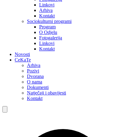
Linkovi
Arhiva
Kontakt
Sociokulturni programi
Program
O Odjelu
Fotogalerija
Linkovi
Kontakt
Novosti
CeKaTe
Arhiva
Pozivi
Dvorana
O nama
Dokumenti
Natječaji i obavijesti
Kontakt