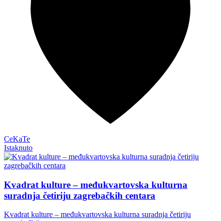
CeKaTe
Istaknuto
Kvadrat kulture – međukvartovska kulturna
suradnja četiriju zagrebačkih centara
Kvadrat kulture – međukvartovska kulturna suradnja četiriju