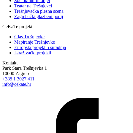
Sociokulturni odjel
Teatar na Trešnjevci
Trešnjevačka plesna scena
Zagrebački glazbeni podij
CeKaTe projekti
Glas Trešnjevke
Mapiranje Trešnjevke
Europski projekti i suradnja
Istraživački projekti
Kontakt
Park Stara Trešnjevka 1
10000 Zagreb
+385 1 3027 411
info@cekate.hr