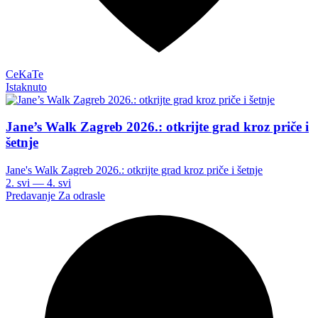
CeKaTe
Istaknuto
Jane’s Walk Zagreb 2026.: otkrijte grad kroz priče i
šetnje
Jane's Walk Zagreb 2026.: otkrijte grad kroz priče i šetnje
2. svi — 4. svi
Predavanje
Za odrasle