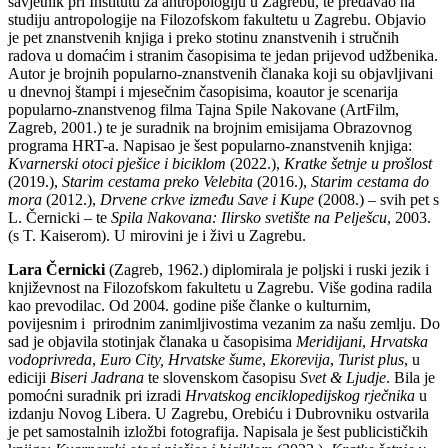
savjetnik pri Institutu za antropologiju u Zagrebu, te predavao na
studiju antropologije na Filozofskom fakultetu u Zagrebu. Objavio
je pet znanstvenih knjiga i preko stotinu znanstvenih i stručnih
radova u domaćim i stranim časopisima te jedan prijevod udžbenika.
Autor je brojnih popularno-znanstvenih članaka koji su objavljivani
u dnevnoj štampi i mjesečnim časopisima, koautor je scenarija
popularno-znanstvenog filma Tajna Spile Nakovane (ArtFilm,
Zagreb, 2001.) te je suradnik na brojnim emisijama Obrazovnog
programa HRT-a. Napisao je šest popularno-znanstvenih knjiga:
Kvarnerski otoci pješice i biciklom
(2022.),
Kratke šetnje u prošlost
(2019.),
Starim cestama preko Velebita
(2016.),
Starim cestama do
mora
(2012.),
Drvene crkve između Save i Kupe
(2008.) – svih pet s
L. Černicki – te
Spila Nakovana: Ilirsko svetište na Pelješcu
, 2003.
(s T. Kaiserom). U mirovini je i živi u Zagrebu.
Lara Černicki
(Zagreb, 1962.) diplomirala je poljski i ruski jezik i
književnost na Filozofskom fakultetu u Zagrebu. Više godina radila
kao prevodilac. Od 2004. godine piše članke o kulturnim,
povijesnim i prirodnim zanimljivostima vezanim za našu zemlju. Do
sad je objavila stotinjak članaka u časopisima
Meridijani
,
Hrvatska
vodoprivreda
,
Euro City,
Hrvatske šume
,
Ekorevija
,
Turist plus
, u
ediciji
Biseri Jadrana
te slovenskom časopisu
Svet & Ljudje
. Bila je
pomoćni suradnik pri izradi
Hrvatskog enciklopedijskog rječnika
u
izdanju Novog Libera. U Zagrebu, Orebiću i Dubrovniku ostvarila
je pet samostalnih izložbi fotografija. Napisala je šest publicističkih