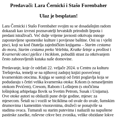
Predavači: Lara Černicki i Stašo Forenbaher
Ulaz je besplatan!
Lara Černicki i Stašo Forenbaher svojim su se dosadašnjim radom
dokazali kao izvrsni poznavatelji hrvatskih prirodnih ljepota i
predani istraživači. Već dulje vrijeme javnosti otkrivaju mnoge
zapostavljene spomenike kulture i povijesne baštine. Oni su i vješti
pisci, koji su kod čitatelja zajedničkim knjigama –
Starim cestama
do mora
,
Starim cestama preko Velebita
,
Kratke šetnje u prošlost
i
Kvarnerski otoci pješice i biciklom
, pobudili strast za otkrivanjem
često zaboravljenih kutaka naše domovine.
Predavanje, koje će održati 22. veljače 2024. u Centru za kulturu
Trešnjevka, temelji se na njihovoj zadnjoj knjizi posvećenoj
kvarnerskim otocima. Knjiga se sastoji od četiri poglavlja koja se
podudaraju s četiri velika kvarnerska otoka: Krkom (s nenaseljenim
otokom Prvićem), Cresom, Rabom i Lošinjem (s otočićima
lošinjskog arhipelaga Ilovik sa Svetim Petrom, Susak i Unijama).
Ove otoke autori su obilazili pune dvije godine, mjesec za
mjesecom. Šetali su i vozili se biciklima od uvale do uvale, šumskim
drumovima i kamenitim visoravnima, družeći se ponajviše sa
stadima ovaca. Tumarali su starim putevima i nailazili na napuštene
pastirske zaselke, ruševne crkve bez zvonika, velike obzidane lokve