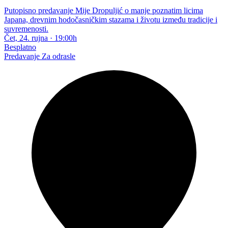
Putopisno predavanje Mije Dropuljić o manje poznatim licima
Japana, drevnim hodočasničkim stazama i životu između tradicije i
suvremenosti.
Čet, 24. rujna
·
19:00h
Besplatno
Predavanje
Za odrasle