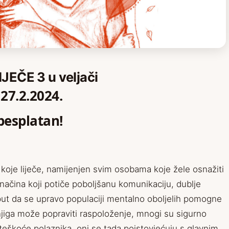
JEČE 3 u veljači
i 27.2.2024.
 besplatan!
 koje liječe, namijenjen svim osobama koje žele osnažiti
 načina koji potiče poboljšanu komunikaciju, dublje
put da se upravo populaciji mentalno oboljelih pomogne
jiga može popraviti raspoloženje, mnogi su sigurno
poteškoće polaznika, oni se tada poistovjećuju s glavnim