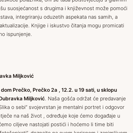
 našu suosjećanost s drugima i književnost može pomoći
ustava, integriranju oduzetih aspekata nas samih, a
aktualizacije. Knjige i iskustvo čitanja mogu promicati
no ispunjenje.
ravka Miljković
i dom Prečko, Prečko 2a
, 12.2. u 19 sati, u sklopu
Dubravka Miljković
. Naša gošća održat će predavanje
lika o sebi” svojevrstan je mentalni portret i odgovor
 utječe na naš život , određuje koje ćemo događaje u
mo ciljeve nastojati postići i hoćemo li time biti