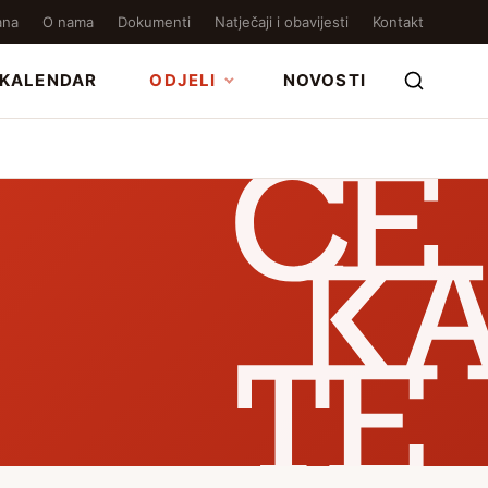
ana
O nama
Dokumenti
Natječaji i obavijesti
Kontakt
KALENDAR
ODJELI
NOVOSTI