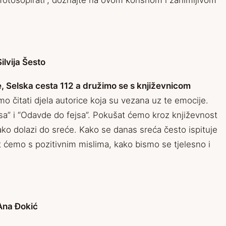
 “fotošopirati”, doznajte na ovom korisnom i zanimljivom
ilvija Šesto
e, Selska cesta 112 a družimo se s književnicom
o čitati djela autorice koja su vezana uz te emocije.
a” i “Odavde do fejsa”. Pokušat ćemo kroz književnost
ako dolazi do sreće. Kako se danas sreća često ispituje
t ćemo s pozitivnim mislima, kako bismo se tjelesno i
 Ana Đokić