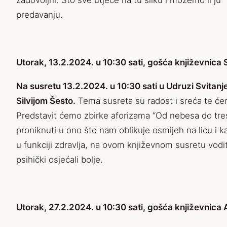
zadovoljni. Što sve utječe na tu sliku i možemo li ju
predavanju.
Utorak, 13.2.2024. u 10:30 sati, gošća književnica S
Na susretu 13.2.2024. u 10:30 sati u Udruzi Svitanj
Silvijom Šesto.
Tema susreta su radost i sreća te ćem
Predstavit ćemo zbirke aforizama “Od nebesa do tres
proniknuti u ono što nam oblikuje osmijeh na licu i k
u funkciji zdravlja, na ovom književnom susretu vodi
psihički osjećali bolje.
Utorak, 27.2.2024. u 10:30 sati, gošća književnica