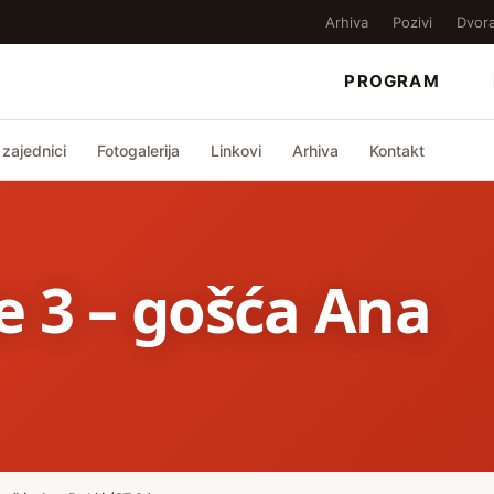
Arhiva
Pozivi
Dvor
PROGRAM
zajednici
Fotogalerija
Linkovi
Arhiva
Kontakt
če 3 – gošća Ana