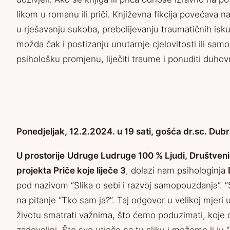
likom u romanu ili priči. Književna fikcija povećava
u rješavanju sukoba, prebolijevanju traumatičnih isk
možda čak i postizanju unutarnje cjelovitosti ili samo
psihološku promjenu, liječiti traume i ponuditi duhov
Ponedjeljak, 12.2.2024. u 19 sati, gošća dr.sc. Dub
U prostorije
Udruge Ludruge 100 % Ljudi, Društven
projekta Priče koje liječe 3
, dolazi nam psihologinja
pod nazivom “Slika o sebi i razvoj samopouzdanja”. “S
na pitanje “Tko sam ja?”. Taj odgovor u velikoj mjeri
životu smatrati važnima, što ćemo poduzimati, koje će