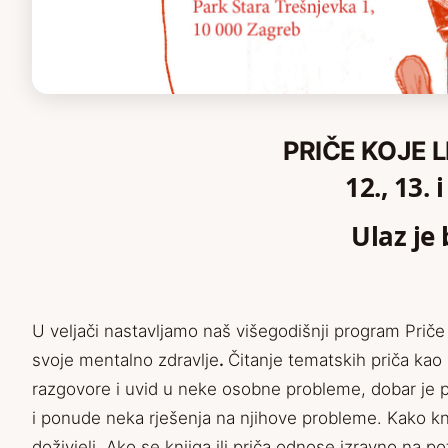
PRIČE KOJE LI
12., 13. 
Ulaz je
U veljači nastavljamo naš višegodišnji program Priče
svoje mentalno zdravlje
.
Čitanje tematskih priča kao
razgovore i uvid u neke osobne probleme, dobar je 
i ponude neka rješenja na njihove probleme. Kako kn
doživjeli. Ako se knjiga ili priča odnose izravno na 