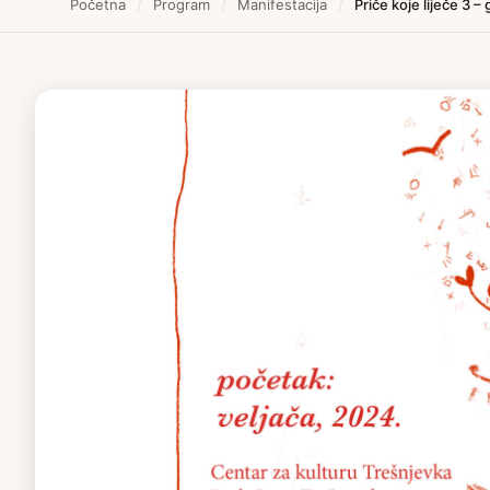
Početna
/
Program
/
Manifestacija
/
Priče koje liječe 3 –